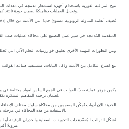
تتيح المراقبة الفورية باستخدام أجهزة استشعار مدمجة في معدات الت
وتعديل العمليات ديناميكيًا لضمان جودة ثابتة. كما تُحلل خوارزميات الصيانة التنبؤية البيانات التشغيلية للتنبؤ بأعطال المعدات قبل حدوثها، مما يقلل من وقت التوقف عن العمل ويخفض تكاليف التشغيل.
تُضيف أنظمة المناولة الروبوتية مستوىً جديدًا من الأتمتة من خلال إد
ومن التطورات المهمة الأخرى تطبيق خوارزميات التعلم الآلي التي تُحلل 
مع اتساع التكامل بين الأتمتة وذكاء البيانات، ستستفيد صناعة القوالب
يكمن جوهر عملية صبّ القوالب في الجمع السلس لمواد مختلفة في وحدة 
في السابق مستحيلة بسبب قيود التصنيع. يتطلب هذا التحول نحو التعقيد تركيزًا كبيرًا على التصميم من أجل قابلية التصنيع (DFM) لضمان ترجمة المفاهيم المبتكرة بكفاءة إلى منتجات مادية.
الاستفادة من هذه المحاكاة في مرحلة مبكرة من مرحلة التصميم في الحد من الأخطاء المُكلفة، ويُتيح اتباع أساليب أكثر جرأةً لإنشاء أشكال هندسية تُحسّن الأداء الوظيفي مع تقليل هدر المواد.
تُشكّل القوالب المُعقّدة ذات التجويفات السفلية والجدران الرقيقة أو السُ
مرونةً أكبر. يجب على المُصمّمين التعاون الوثيق مع مهندسي القوالب لتطوير حلول أدوات تُراعي هذه التعقيدات دون المساس بزمن دورة التصنيع أو سلامة المنتج.