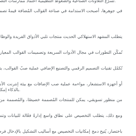
تُسرّع التعاونات الصناعية والضغوط التنظيمية اعتماد ممارسات التصنيع الخضراء في مجال قولبة القوالب. وتُقدّم الشركات تقارير متزايدة حول مقاييس الاستدامة، مما يُعزز الشفافية والمساءلة على طول سلسلة التوريد.
في جوهرها، أصبحت الاستدامة في صناعة القوالب المُضافة قيمةً تصميميةً و
يتطلب المشهد الاستهلاكي الحديث منتجات تلبي الأذواق الفريدة والوظا
تُمكّن التطورات في مجال الأدوات السريعة وتصميمات القوالب المعياري
تُكمّل تقنيات التصميم الرقمي والتصنيع الإضافي عملية صبّ القوالب، بتوفي
بالذكاء إمكانية التتبع، وضمان الجودة، وتحسين تفاعل المستخدم، مما يُناسب قطاعات مُتنوعة، بما في ذلك السيارات، والرعاية الصحية، والتكنولوجيا القابلة للارتداء.
من منظور تسويقي، يمكن للمنتجات المُصممة خصيصًا، والمُصممة من خل
ومع ذلك، يتطلب التخصيص على نطاق واسع إدارةً فعّالة للبيانات وتنسي
باختصار، يُتيح دمج إمكانيات التخصيص مع أساليب التشكيل بالإدخال فرصً