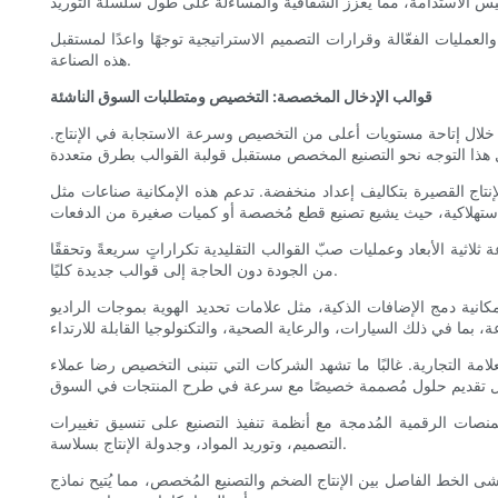
العمليات الفعّالة وقرارات التصميم الاستراتيجية توجهًا واعدًا لمستقبل
هذه الصناعة.
قوالب الإدخال المخصصة: التخصيص ومتطلبات السوق الناشئة
ن خلال إتاحة مستويات أعلى من التخصيص وسرعة الاستجابة في الإنتاج.
نتاج القصيرة بتكاليف إعداد منخفضة. تدعم هذه الإمكانية صناعات مثل
 ثلاثية الأبعاد وعمليات صبّ القوالب التقليدية تكراراتٍ سريعةً وتحققًا
من الجودة دون الحاجة إلى قوالب جديدة كليًا.
مثل علامات تحديد الهوية بموجات الراديو (RFID) أو أجهزة الاستشعار، مواءمة عملية صب الإضافات مع بيئة إنترنت الأشياء المتنامية. تُتيح الأجزاء المُخصصة المُدمجة
 التجارية. غالبًا ما تشهد الشركات التي تتبنى التخصيص رضا عملاء
لمنصات الرقمية المُدمجة مع أنظمة تنفيذ التصنيع على تنسيق تغييرات
التصميم، وتوريد المواد، وجدولة الإنتاج بسلاسة.
شى الخط الفاصل بين الإنتاج الضخم والتصنيع المُخصص، مما يُتيح نماذج