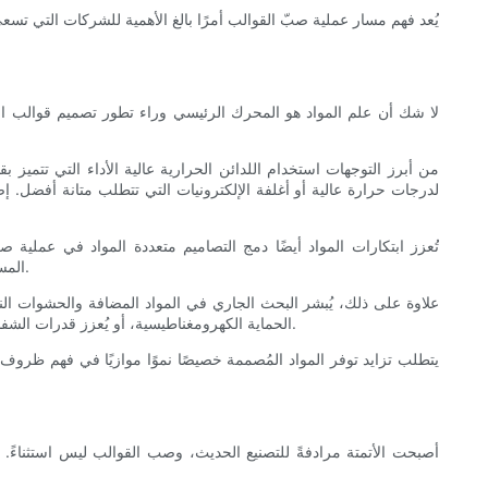
يُعد فهم مسار عملية صبّ القوالب أمرًا بالغ الأهمية للشركات التي تسعى
لا شك أن علم المواد هو المحرك الرئيسي وراء تطور تصميم قوالب الإد
من أبرز التوجهات استخدام اللدائن الحرارية عالية الأداء التي تتمي
لدرجات حرارة عالية أو أغلفة الإلكترونيات التي تتطلب متانة أفضل. إضاف
تُعزز ابتكارات المواد أيضًا دمج التصاميم متعددة المواد في عملية
المستشعرات المدمجة أو المسارات الموصلة. لا يُحسّن هذا التكامل وظائف المنتج فحسب، بل يُبسط أيضًا عملية التجميع، ويُقلل الوزن، ويُحسّن الأداء العام.
علاوة على ذلك، يُبشر البحث الجاري في المواد المضافة والحشوات النا
الحماية الكهرومغناطيسية، أو يُعزز قدرات الشفاء الذاتي. ولا تقتصر هذه التحسينات على إضافة قيمة للمنتجات النهائية فحسب، بل تحفز المصممين أيضًا على إعادة النظر في هياكل المكونات التقليدية.
يتطلب تزايد توفر المواد المُصممة خصيصًا نموًا موازيًا في فهم ظروف