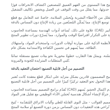
ح هذا المستوى من الفهم العميق للمصنعين اكتشاف الانحرافات فورًا
ُقلل من الأخطاء البشرية ويُحسّن السلامة، خاصةً عند التعامل مع قطع
علاوة على ذلك، تُساعد أدوات الهندسة بمساعدة الحاسوب (CAE) المتقدمة المُدمجة في سير عمل التصنيع على محاكاة عمليات صب القالب قبل الإنتاج الفعلي. تُسهّل هذه التوائم الرقمية تحسين تصميم القالب ومعايير
الأنظمة الذكية على موازنة أوقات الدورات، واستخدام المواد، واستهلاك
الطاقة، مما يُسهم في تحسين الكفاءة والاستدامة بشكل عام.
نة. ويمثل هذا التقارب خطوةً محوريةً نحو بيئات تصنيع مستقلة تمامًا
تُلبي المتطلبات المتزايدة للجودة والمرونة.
التصميم من أجل قابلية التصنيع: احتضان التعقيد بالدقة
بح المصممون قادرين بشكل متزايد على ابتكار قطع معقدة كانت تُعتبر
تُقدّم برامج التصميم بمساعدة الحاسوب (CAD) الحديثة الآن أدوات تُمكّن المصممين من محاكاة سلوك مختلف الإضافات أثناء عملية التشكيل، بما في ذلك المشاكل المحتملة كالالتواء والانكماش أو عدم اكتمال الحشو. يُسهم
يم القوالب - مثل النوى القابلة للطي وآليات الانزلاق المُتقدّمة - تُتيح