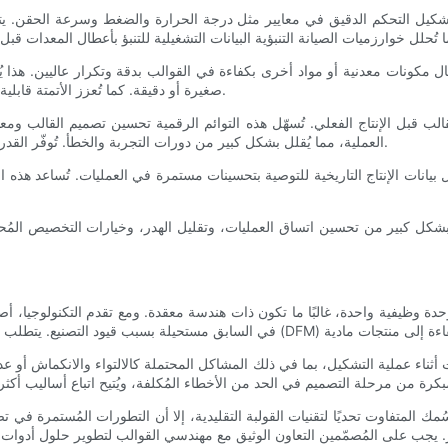
شكيل التحكم الدقيق في معايير مثل درجة الحرارة والضغط وسرعة الحقن. يتي
خال مكونات معدنية أو مواد أخرى بكفاءة في القوالب بدقة وتكرار عاليين. هذا ي
صغيرة أو دقيقة. كما تُعزز الأتمتة قابلية توسع الإنتاج، مما يُمكّن المُصنّعين من زيادة الإنتاج دون المساس بالدقة.
العملية، مما يُقلل بشكل كبير من دورات التجربة والخطأ. تُوفّر القدرة على التكرار افتراضيًا الوقت والموارد، مما يُسرّع دورات تطوير المنتج.
بيانات الإنتاج التاريخية للتوصية بتحسينات مستمرة في العمليات. تُساعد هذه 
 بشكل كبير من تحسين اتساق العمليات، وتقليل الهدر، وخيارات التخصيص المُحسّ
وظيفية واحدة، غالبًا ما تكون ذات هندسة معقدة. ومع تقدم التكنولوجيا، أص
مك المتفاوت تحديًا لتقنيات القولبة التقليدية، إلا أن التطورات المُستمرة في تصم