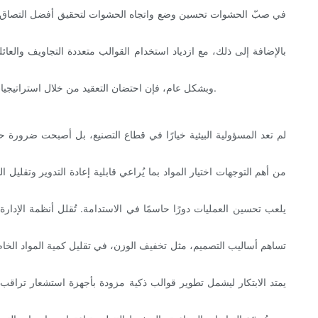
بالإضافة إلى ذلك، مع ازدياد استخدام القوالب متعددة التجاويف والعا
وبشكل عام، فإن احتضان التعقيد من خلال استراتيجيات تصميم دقيقة ومدروسة يمكّن الشركات المصنعة من تقديم منتجات الجيل التالي التي تجمع بين الجمال والأداء والمتانة بطرق لم تكن ممكنة من قبل.
لم تعد المسؤولية البيئية خيارًا في قطاع التصنيع، بل أصبحت ضرورة حتمي
من أهم التوجهات اختيار المواد بما يُراعي قابلية إعادة التدوير وتقليل 
يلعب تحسين العمليات دورًا حاسمًا في الاستدامة. تُقلل أنظمة الإدارة 
تساهم أساليب التصميم، مثل تخفيف الوزن، في تقليل كمية المواد الخام ا
يمتد الابتكار ليشمل تطوير قوالب ذكية مزودة بأجهزة استشعار تراقب 