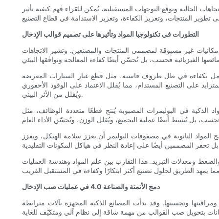
هات الحالية وتوقع التوجهات المستقبلية، يُمكن للقراء فهم كيفية تأثير
التطورات في تكنولوجيا المواد وتأثيرها على تصميم قوالب الإدخال
 إمكانيات غير مسبوقة لمصممي المنتجات والمصنعين. وتشير الاتجاهات
نات تعمل بكفاءة في ظل ظروف قاسية، مثل قطع غيار السيارات المعرضة
متزايد على التصنيع المستدام، مما يُقلل الاعتماد على الوقود الأحفوري
ويُقلل من الأثر البيئي.
 الذكية في البوليمرات المصبوبة يُنتج قطعًا متعددة الوظائف، مثل
 المواد النانوية في مصفوفات البوليمر أن يعزز سلامة الهيكل، ويعزز
لضغط ومعدلات التبريد. هذا التقارب بين علم المواد وهندسة العمليات
دمج الأتمتة والصناعة 4.0 في عمليات صب الإدخال
الصناعة 4.0 تعريف كيفية التحكم في عمليات صب القوالب ومراقبتها وتحسينها. وقد بدأت المصانع الذكية المجهزة بآلات مترابطة