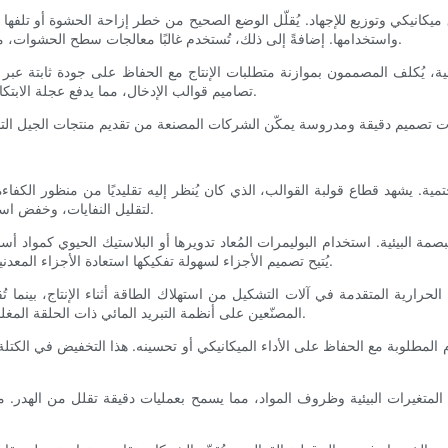
واستخدامها. إضافةً إلى ذلك، تُستخدم غالبًا معالجات سطح الحشوات، مثل التنميط أو الطلاء، لتعزيز الالتصاق وتحسين السطح البيني بين المواد.
ئلية، يُكلف المصممون بموازنة متطلبات الإنتاج مع الحفاظ على جودة ثابتة عبر
تصاميم قوالب الإدخال، مما يدفع عجلة الابتكار المستمر في تصميمات البوابات والتهوية وقنوات التبريد داخل القوالب.
ة. يشهد قطاع قولبة القوالب، الذي كان يُنظر إليه تقليديًا من منظور الكفاءة وا
لتقليل النفايات، وخفض استهلاك الطاقة، وإطالة عمر المنتج من خلال تحسينات التصميم والعمليات.
البصمة البيئية. استخدام البوليمرات المُعاد تدويرها أو البلاستيك الحيوي كمواد
يُتيح تصميم الأجزاء لسهولة تفكيكها استعادة الأجزاء المعدنية، ويشجع على إعادة استخدامها، مما يُقلل من مخلفات مكبات النفايات.
الحرارية المتقدمة في آلات التشكيل من استهلاك الطاقة أثناء الإنتاج، بينما ت
المصنّعين على أنظمة التبريد المائي ذات الحلقة المغلقة للحفاظ على الموارد، مما يجعل بيئة الإنتاج بأكملها أكثر مراعاةً للبيئة.
لمطلوبة مع الحفاظ على الأداء الميكانيكي أو تحسينه. هذا التخفيض في الكتلة 
المتغيرات البيئية وظروف المواد، مما يسمح بعمليات دقيقة تقلل من الهدر. م