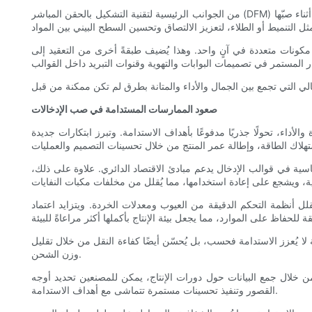
من الجوانب الرئيسية لتقنية التشكيل بالحقن المباشر (DFM) في صبّ الحشوات تحسين وضع واتجاه الحشوات لتحقيق أفضل التصاق ميكانيكي وتوزيع للإجهاد. يُقلّل الوضع الصحيح من خطر إزاحة الحشوة أو تلفها أثناء صبّها
 مكونات متعددة في آنٍ واحد. وهذا يُضيف طبقةً أخرى من التعقيد إلى
صعود الممارسات المستدامة في صب الإدخالات
لأداء، تحولًا جذريًا مدفوعًا بأهداف الاستدامة. وتبرز ابتكارات جديدة
 أساسية في قوالب الإدخال يدعم مبادئ الاقتصاد الدائري. علاوة على ذلك،
ُقلل أنظمة التحكم الدقيقة من العيوب ومعدلات الخردة. ويتزايد اعتماد
لا يُعزز الاستدامة فحسب، بل يُحسّن أيضًا كفاءة النقل من خلال تقليل
وزن الشحن.
ن خلال جمع البيانات حول دورات الإنتاج، يمكن للمصنعين تحديد أوجه
القصور وتنفيذ تحسينات مستمرة تتماشى مع أهداف الاستدامة.