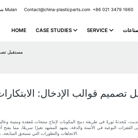
​​​​​​​ +86 021 3479 1660
Contact@china-plasticparts.com
شركة تصنيع حقن البلاستيك مع خدمة مخصصة للعديد من الصناعات - مجموعة Mulan
صناعات
SERVICE
CASE STUDIES
HOME
مستقبل تصميم
 تصميم قوالب الإدخال: الابتكارات
ث، مُحدثةً ثورةً في طريقة دمج المكونات لإنتاج منتجات مُعقدة ومتينة وعالية
لقفزات النوعية في الأتمتة والدقة، يشهد المشهد تغيرًا سريعًا، مما يفتح آفاق
الاتجاهات والتطورات التي تستحق المتابعة، مُقدّمةً رؤىً قيّمة للمهندسين والمُصنّعين وعشاق التصميم على حدٍ سواء.