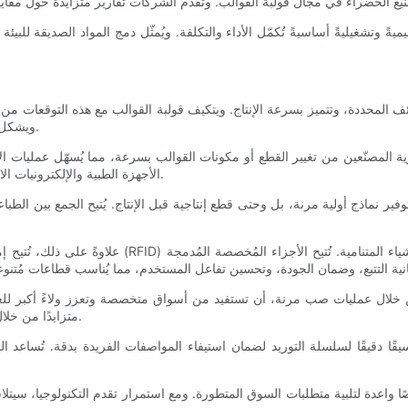
تشغيليةً أساسيةً تُكمّل الأداء والتكلفة. ويُمثّل دمج المواد الصديقة للبيئة و
ئف المحددة، وتتميز بسرعة الإنتاج. ويتكيف قولبة القوالب مع هذه التوقعات م
ويشكل هذا التوجه نحو التصنيع المخصص مستقبل قولبة القوالب بطرق متعددة.
ة المصنّعين من تغيير القطع أو مكونات القوالب بسرعة، مما يُسهّل عمليات الإ
الأجهزة الطبية والإلكترونيات الاستهلاكية، حيث يشيع تصنيع قطع مُخصصة أو كميات صغيرة من الدفعات.
ر نماذج أولية مرنة، بل وحتى قطع إنتاجية قبل الإنتاج. يُتيح الجمع بين الطباعة
علاوةً على ذلك، تُتيح إمكانية دمج الإضافات الذكية، 
ال عمليات صب مرنة، أن تستفيد من أسواق متخصصة وتعزز ولاءً أكبر للعلامة
متزايدًا من خلال تقديم حلول مُصممة خصيصًا مع سرعة في طرح المنتجات في السوق.
قًا دقيقًا لسلسلة التوريد لضمان استيفاء المواصفات الفريدة بدقة. تُساعد ا
ا واعدة لتلبية متطلبات السوق المتطورة. ومع استمرار تقدم التكنولوجيا، سيتلا