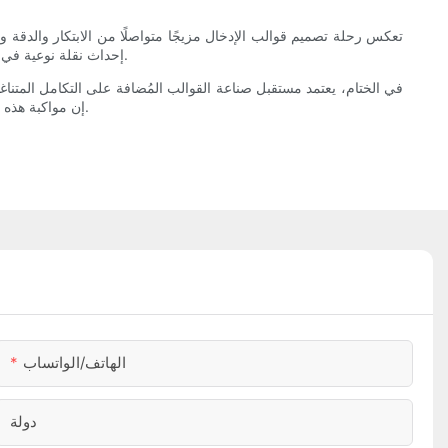
تعكس رحلة تصميم قوالب الإدخال مزيجًا متواصلًا من الابتكار والدقة وا
إحداث نقلة نوعية في قطاع التصنيع حول العالم. ومن خلال تبني هذه الاتجاهات الناشئة، يُمكن للمصنعين والمصممين أن يتصدروا صناعة ديناميكية جاهزة لمواجهة تحديات الغد.
في الختام، يعتمد مستقبل صناعة القوالب المُضافة على التكامل المتناغم
إن مواكبة هذه الاتجاهات لا تشجع على التفكير التقدمي فحسب، بل تضمن أيضًا استمرار أهمية ونجاح صناعة القوالب المُضافة كتقنية تصنيع حيوية في السنوات القادمة.
الهاتف/الواتساب
دولة