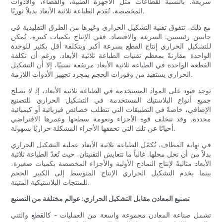
سريعة. بالنسبة لقطاعات مثل الأجهزة الطبية، والفضاء، والأدوات
المخصصة، تُقدم الطباعة ثلاثية الأبعاد بديلاً ثوريًا.
مع ذلك، تتفوق تقنية التشكيل الحراري وغيرها من الطرق التقليدية في
جانبين رئيسيين: السرعة والاقتصاد. ففي الإنتاج بكميات كبيرة، يُمكن
للتشكيل الحراري إنتاج القطع بسرعة أكبر وبتكلفة أقل بكثير للوحدة
الواحدة مقارنةً بمعظم تقنيات الطباعة ثلاثية الأبعاد. ورغم أن تكلفة
القطعة الواحدة في الطباعة ثلاثية الأبعاد مرتفعة نسبيًا، إلا أن التشكيل
الحراري يستفيد من وفورات الحجم بمجرد تجهيز الأدوات اللازمة.
توجد قيود على المواد المستخدمة في الطباعة ثلاثية الأبعاد، إذ لا تصلح
جميع أنواع البلاستيك المستخدمة في التشكيل الحراري للتصنيع
الإضافي، خاصةً في التطبيقات التي تتطلب خصائص فيزيائية أو كيميائية
محددة. وقد تتخلف قوة الأجزاء ونعومة سطحها وعمرها الافتراضي
أحيانًا عن تلك التي تحققها الأجزاء المشكلة حراريًا بسهولة.
في نهاية المطاف، تُكمّل الطباعة ثلاثية الأبعاد عملية التشكيل الحراري
بدلاً من أن تحل محلها. غالباً ما تتعايش التقنيتان، حيث تُعدّ الطباعة ثلاثية
الأبعاد مثاليةً لإنتاج النماذج الأولية والأجزاء المخصصة بكميات صغيرة،
بينما يخدم التشكيل الحراري الإنتاج المتوسط ​​إلى الكبير الحجم
للمنتجات البلاستيكية المتينة.
تصنيع المعادن مقابل التشكيل الحراري: عوالم مختلفة من التصنيع
تشمل صناعة المعادن مجموعة واسعة من العمليات - كالقطع والثني