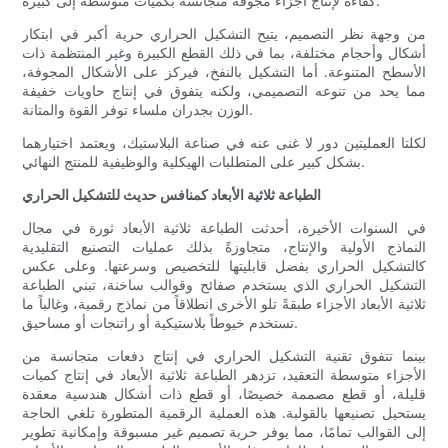
كفاءةً لإنتاج أجزاء مجوفة متجانسة بكميات متوسطة إلى كبيرة.
من وجهة نظر التصميم، يتيح التشكيل الحراري حرية أكبر في ابتكار
أشكال وأحجام مختلفة، بما في ذلك القطع الكبيرة وغير المنتظمة ذات
الأسطح المتنوعة. أما التشكيل بالنفخ، فيركز على الأشكال المجوفة،
مما يحد من تنوعه التصميمي، ولكنه يتفوق في إنتاج حاويات خفيفة
الوزن بجدران ملساء توفر القوة والمتانة.
لكلتا العمليتين دور لا غنى عنه في صناعة البلاستيك، ويعتمد اختيارهما
بشكل كبير على المتطلبات الهيكلية والوظيفية للمنتج النهائي.
الطباعة ثلاثية الأبعاد كمنافس حديث للتشكيل الحراري
في السنوات الأخيرة، أحدثت الطباعة ثلاثية الأبعاد ثورة في مجال
النماذج الأولية والإنتاج، متجاوزةً بذلك عمليات التصنيع التقليدية
كالتشكيل الحراري بفضل قابليتها للتخصيص وسرعتها. وعلى عكس
التشكيل الحراري الذي يستخدم صفائح وقوالب ساخنة، تبني الطباعة
ثلاثية الأبعاد الأجزاء طبقةً تلو الأخرى انطلاقاً من نماذج رقمية، وغالباً ما
تستخدم خيوطاً بلاستيكية أو راتنجات أو مساحيق.
بينما تتفوق تقنية التشكيل الحراري في إنتاج دفعات متجانسة من
الأجزاء متوسطة التعقيد، تزدهر الطباعة ثلاثية الأبعاد في إنتاج كميات
قليلة، أو قطع مصممة خصيصًا، أو قطع ذات أشكال هندسية معقدة
يستحيل تصنيعها بالقولبة. هذه العملية الرقمية المتطورة تلغي الحاجة
إلى القوالب تمامًا، مما يوفر حرية تصميم غير مسبوقة وإمكانية تطوير