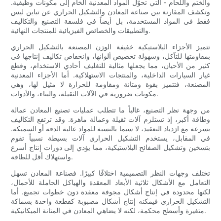
والختم واللحام - التي تحوّل المواد المعدنية الخام إلى مكونات وظيفية.
وتكشف المقارنة بين صناعة المعادن والتشكيل الحراري عن تباين ليس
فقط في المواد المستخدمة، بل أيضاً في فلسفة التصنيع والتكاليف
والتطبيقات والخصائص الفيزيائية للمنتجات النهائية.
تتميز الأجزاء البلاستيكية خفيفة الوزن المصنعة بالتشكيل الحراري
بمقاومتها للتآكل، وسهولة تخصيص ألوانها، وانخفاض تكاليف إنتاجها في
كثير من الأحيان، مما يجعلها مثالية للتغليف أحادي الاستخدام، وقطع
غيار السيارات الداخلية، والمنتجات الاستهلاكية. أما الأجزاء المعدنية
المصنعة، فتتميز بقوة ومتانة ومقاومة للحرارة لا مثيل لها، وهي
مكونات ضرورية في الآلات الثقيلة، والبناء، والأدوات.
من وجهة نظر التصنيع، غالباً ما تتطلب عمليات تصنيع المعادن عمالة
وطاقة أكبر، إذ تستلزم آلات ثقيلة وعمالة ماهرة. وقد ترتفع التكاليف
بسرعة مع ازدياد التعقيد، لا سيما بالنسبة للمواد عالية الدقة أو السميكة.
في المقابل، يستخدم التشكيل الحراري آلات بسيطة نسبياً تقوم
بتسخين وتشكيل الصفائح البلاستيكية، مما يؤدي إلى دورات إنتاج أسرع
واستهلاك أقل للطاقة.
تختلف وجهات النظر التصميمية اختلافًا كبيرًا. فصناعة المعادن تسهل
التعامل مع الأشكال ثلاثية الأبعاد المعقدة والهياكل الحاملة للأحمال،
لكنها محدودة في إنتاج أشكال مجوفة معقدة دون خطوات تجميع. أما
التشكيل الحراري فيمكنه إنتاج أشكال مصبوبة كقطعة واحدة بسماكة
متغيرة وأسطح محكمة، لكنه لا يضاهي المعادن في المتانة الميكانيكية.