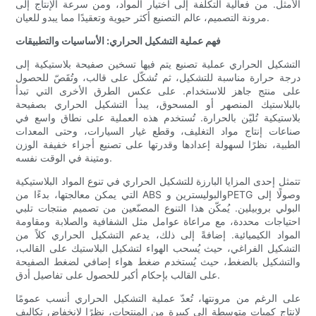
الأمثل. من فعالية التكلفة إلى اختيار المواد، ومن سرعة الإنتاج إلى
مرونة التصميم، عالم التصنيع أكثر حيوية وتعقيدًا مما يبدو للعيان.
فهم عملية التشكيل الحراري: الأساسيات والتطبيقات
التشكيل الحراري عملية تصنيع يتم فيها تسخين صفيحة بلاستيكية إلى
درجة حرارة مناسبة للتشكيل، ثم تُشكّل على قالب، وتُقَصّ للحصول
على منتج جاهز للاستخدام. على عكس الطرق الأخرى التي تبدأ
بالبلاستيك المنصهر أو المسحوق، يبدأ التشكيل الحراري بصفيحة
بلاستيكية تُليّن بالحرارة. تُستخدم هذه العملية على نطاق واسع في
صناعات إنتاج مواد التغليف، وقطع غيار السيارات، وحتى المعدات
الطبية، نظرًا لسهولة إعدادها وقدرتها على تصنيع أجزاء خفيفة الوزن
ومتينة في الوقت نفسه.
تتمثل إحدى المزايا البارزة للتشكيل الحراري في تنوع المواد البلاستيكية
التي يمكن معالجتها، بدءًا من ABS والبوليسترين وPETG وصولًا إلى
البولي بروبيلين. يُمكّن هذا التنوع المصنّعين من تصميم منتجات تلبي
احتياجات محددة، مع مراعاة عوامل مثل الشفافية والصلابة ومقاومة
المواد الكيميائية. إضافةً إلى ذلك، يدعم التشكيل الحراري كلاً من
التشكيل الفراغي، حيث يُسحب الهواء لتشكيل البلاستيك على القالب،
والتشكيل بالضغط، حيث يُستخدم ضغط هواء إضافي لضغط الصفيحة
على القالب بإحكام أكبر للحصول على تفاصيل أدق.
على الرغم من مرونتها، تُعدّ عملية التشكيل الحراري أنسب عمومًا
لإنتاج كميات متوسطة إلى كبيرة من المنتجات، نظرًا لانخفاض تكاليف