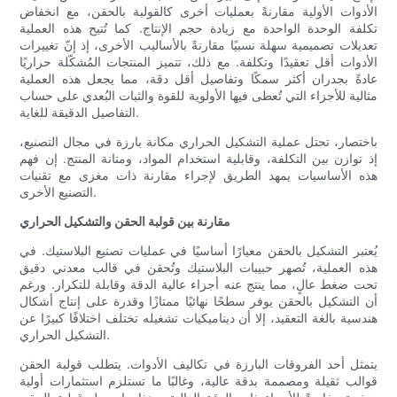
الأدوات الأولية مقارنةً بعمليات أخرى كالقولبة بالحقن، مع انخفاض
تكلفة الوحدة الواحدة مع زيادة حجم الإنتاج. كما تُتيح هذه العملية
تعديلات تصميمية سهلة نسبيًا مقارنةً بالأساليب الأخرى، إذ إنّ تغييرات
الأدوات أقل تعقيدًا وتكلفة. مع ذلك، تتميز المنتجات المُشكّلة حراريًا
عادةً بجدران أكثر سمكًا وتفاصيل أقل دقة، مما يجعل هذه العملية
مثالية للأجزاء التي تُعطى فيها الأولوية للقوة والثبات البُعدي على حساب
التفاصيل الدقيقة للغاية.
باختصار، تحتل عملية التشكيل الحراري مكانة بارزة في مجال التصنيع،
إذ توازن بين التكلفة، وقابلية استخدام المواد، ومتانة المنتج. إن فهم
هذه الأساسيات يمهد الطريق لإجراء مقارنة ذات مغزى مع تقنيات
التصنيع الأخرى.
مقارنة بين قولبة الحقن والتشكيل الحراري
يُعتبر التشكيل بالحقن معيارًا أساسيًا في عمليات تصنيع البلاستيك. في
هذه العملية، تُصهر حبيبات البلاستيك وتُحقن في قالب معدني دقيق
تحت ضغط عالٍ، مما ينتج عنه أجزاء عالية الدقة وقابلة للتكرار. ورغم
أن التشكيل بالحقن يوفر سطحًا نهائيًا ممتازًا وقدرة على إنتاج أشكال
هندسية بالغة التعقيد، إلا أن ديناميكيات تشغيله تختلف اختلافًا كبيرًا عن
التشكيل الحراري.
يتمثل أحد الفروقات البارزة في تكاليف الأدوات. يتطلب قولبة الحقن
قوالب ثقيلة ومصممة بدقة عالية، وغالبًا ما تستلزم استثمارات أولية