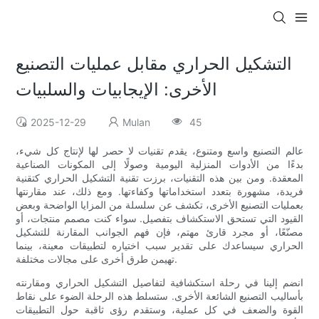
التشكيل الحراري مقابل عمليات التصنيع
الأخرى: الإيجابيات والسلبيات
2025-12-29
Mulan
45
عالم التصنيع واسع ومتنوع، يقدم تقنيات لا حصر لها لإنتاج كل شيء،
بدءًا من الأدوات المنزلية اليومية وصولًا إلى المكونات الصناعية
المعقدة. ومن بين هذه التقنيات، برزت تقنية التشكيل الحراري كتقنية
فريدة، مشهورة بتعدد استخداماتها وكفاءتها. ومع ذلك، عند مقارنتها
بعمليات التصنيع الأخرى، تكشف عن سلسلة من المزايا الواضحة وبعض
القيود التي تستحق الاستكشاف بتفصيل. سواء كنت مصمم منتجات، أو
مصنّعًا، أو مجرد قارئ مهتم، فإن فهم الجوانب المقارنة للتشكيل
الحراري سيساعدك على تقدير سبب اختياره لتطبيقات معينة، بينما
تهيمن طرق أخرى على مجالات مختلفة.
انضم إلينا في رحلة استكشافية لتفاصيل التشكيل الحراري ومقارنته
بأساليب التصنيع الشائعة الأخرى. ستسلط هذه الرحلة الضوء على نقاط
القوة والضعف في كل عملية، وستقدم رؤى ثاقبة حول التطبيقات