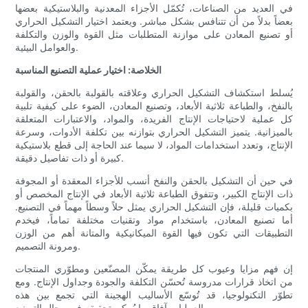
في العديد من الصناعات، تُكمّل الأجزاء المعدنية والبلاستيكية بعضها
بعضاً بدلاً من أن تتنافس بشكل مباشر. ويعتمد اختيار التشكيل الحراري
أو تصنيع المعادن على موازنة المتطلبات مثل القوة والوزن والتكلفة
والعوامل البيئية.
الخلاصة: اختيار عملية التصنيع المناسبة
يُسلط استكشاف التشكيل الحراري وعلاقته بالقولبة بالحقن، والقولبة
بالنفخ، والطباعة ثلاثية الأبعاد، وتصنيع المعادن، الضوء على كيفية تلبية
كل عملية لاحتياجات الإنتاج الفريدة، والمواد، والاعتبارات المتعلقة
بالميزانية. يتميز التشكيل الحراري بتوازنه بين تكلفة الأدوات، وسرعة
الإنتاج، وتعدد استخدامات المواد، لا سيما عند الحاجة إلى قطع بلاستيكية
كبيرة أو ذات تفاصيل دقيقة.
في حين أن التشكيل بالحقن والنفخ أنسب للأجزاء المعقدة أو المجوفة
ذات الإنتاج الكبير، وتتفوق الطباعة ثلاثية الأبعاد في الإنتاج المخصص أو
بكميات قليلة، فإن التشكيل الحراري يمثل حلاً وسطاً مهماً في التصنيع.
أما تصنيع المعادن، باستخدام مواد وتقنيات مختلفة تماماً، فيخدم
التطبيقات التي تكون فيها القوة الميكانيكية والمتانة أهم من الوزن
ومرونة التصميم.
إن فهم مزايا وعيوب كل طريقة يمكّن المصنّعين ومطوّري المنتجات
من اتخاذ قرارات مدروسة تُحسّن التكلفة والجودة وجداول الإنتاج. ومع
تطوّر التكنولوجيا، قد تُوسّع الأساليب الهجينة التي تجمع بين هذه
العمليات آفاق ما يُمكن تحقيقه في مجال التصنيع.