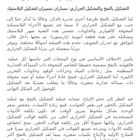
التشكيل بالنفخ والتشكيل الحراري: مساران متميزان لتشكيل البلاستيك
يُعدّ التشكيل بالنفخ طريقةً أخرى جديرة بالذكر، وغالبًا ما تُذكر جنبًا إلى
جنب مع التشكيل الحراري، لا سيما عند تصنيع الأجزاء البلاستيكية
المجوفة كالقوارير والحاويات. تتضمن هذه التقنية صهر البلاستيك
وتشكيله على هيئة قطعة أنبوبية (باريسون)، ثم نفخها داخل قالب
لتتوافق مع جدران التجويف. تخدم هذه العملية أسواقًا مختلفة، وتوفر
مزايا منفصلة عن مزايا التشكيل الحراري.
يكمن الاختلاف الأساسي في نوع المنتجات التي تناسبها كل عملية.
فالقولبة بالنفخ مصممة خصيصًا للعناصر المجوفة ذات السماكة الجدارية
المنتظمة، مثل زجاجات المياه وخزانات الوقود وحاويات التخزين
الكبيرة. أما التشكيل الحراري، فينتج عادةً أجزاءً صلبة أو شبه مجوفة
ذات سماكة جدارية متغيرة، وغالبًا ما يتطلب تشذيبًا بعد التشكيل
للوصول إلى الشكل النهائي.
عند النظر إلى حجم الإنتاج، تتشابه عملية التشكيل بالنفخ مع عملية
التشكيل بالحقن في بعض الجوانب، فمع زيادة الكميات، ينخفض ​​سعر
الوحدة بشكل ملحوظ بمرور الوقت. قد تكون تكلفة الأدوات
المستخدمة في التشكيل الحراري أعلى من تكلفة قوالب التشكيل
الحراري، ولكنها عمومًا أقل من تكلفة قوالب الحقن. يمنح انخفاض
تكلفة الأدوات وسرعة تصنيع القوالب في التشكيل الحراري ميزةً في
النماذج الأولية والإنتاج بكميات صغيرة، بينما يُعد التشكيل بالنفخ أكثر