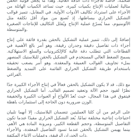
ضخمة، خاصةً للأجزاء ذات الدقة العالية. وهذا ما يجعل قولبة الحقن
مثاليةً لعمليات الإنتاج بكميات كبيرة، حيث تساعد الكميات الهائلة من
الأجزاء على استرداد تكاليف الأدوات الأولية. في المقابل، تتميز قوالب
التشكيل الحراري ببساطتها، إذ تُصنع من مواد أقل تكلفة مثل
الألومنيوم، مما يُسرّع عملية الإنتاج ويُقلل التكاليف للإنتاجات الصغيرة
والمتوسطة.
إضافةً إلى ذلك، تتميز عملية التشكيل بالحقن بقدرة فائقة على إنتاج
أجزاء ذات تفاصيل دقيقة وجدران رقيقة، وهو أمر بالغ الأهمية في
القطاعات التي تتطلب دقة عالية كالإلكترونيات والسلع الاستهلاكية.
يسمح الضغط العالي المستخدم في التشكيل بالحقن للبلاستيك المنصهر
بملء تجاويف القوالب العميقة والمعقدة، وهو أمر يصعب تحقيقه
باستخدام طريقة التشكيل الحراري القائمة على التمديد والضغط
الفراغي.
مع ذلك، قد لا يكون التشكيل بالحقن فعالاً في إنتاج الأجزاء الكبيرة جدًا
نظرًا لقيود حجم الآلة وتعقيد تصميم القالب. أما التشكيل الحراري
فيتفوق في هذا المجال، حيث تُعدّ الألواح أو العبوات الكبيرة والخفيفة
الوزن ضرورية دون الحاجة إلى استثمارات باهظة.
على الرغم من أن كلتا العمليتين تتضمنان البلاستيك، إلا أنهما تلبيان
احتياجات إنتاجية مختلفة تمامًا. يُعد التشكيل الحراري مفيدًا عندما تكون
التفاصيل المتوسطة، وحجم القطعة الكبير، ومرونة المادة هي الأهم،
بينما يهيمن التشكيل بالحقن عندما تسود التفاصيل المعقدة، والأجزاء
ذات الجدران الرقيقة، وعمليات الإنتاج المكثفة.