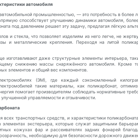
актеристики автомобиля
автомобильной промышленностью, — это потребность в более 
апрямую способствует улучшению динамики автомобиля, боле
оната под давлением решает эту задачу, предлагая лёгкую ал
лов и стекла, что позволяет изделиям из него легче, не жерт
зы и металлические крепления. Переходя на литой поликар
е изготавливают даже структурные элементы интерьера, так
общему снижению массы снаряжённого автомобиля. Кроме то
ных элементов и общий вес компонентов.
ектромобилях (ЭМ), где каждый сэкономленный килогра
лектромобилей такие материалы, как поликарбонат, оптими
нергия помогает производителям соблюдать нормативные треб
т улучшенной управляемости и отзывчивости.
карбоната
я всех транспортных средств, и характеристики поликарбоната
в элементах экстерьера, которые служат защитными барьера
итных кожухах фар и рассеивателях задних фонарей благод
прозрачность, необходимую для безопасности дорожного движе