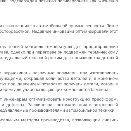
тали, подтверждая позицию поликарбоната как жизненно
и его потенциал в автомобильной промышленности. Литье
стобработкой. Недавние инновации оптимизировали этот
 как точный контроль температуры для предотвращения
лава, однако при перегреве он подвержен термическому
т идеальный тепловой режим для производства деталей
о впрыскивать различные полимеры или изготавливать
функциями, сокращая количество деталей и, в конечном
тья под давлением позволяет получать детали, которые
томером для ударопоглощающих компонентов бампера.
ет инженерам оптимизировать конструкцию пресс-форм,
 и дефекты. Расширенная автоматизация и встроенный
предъявляемые производителями автомобильной техники.
рсальным методом производства, позволяющим снизить