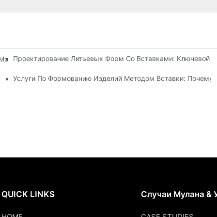
Проектирование Литьевых Форм Со Вставками: Ключевой Ф
Могут Справиться Со Сложными Требованиями К Проектирован
ся Литьем Под Давлением
Услуги По Формованию Изделий Методом Вставки: Почему 
QUICK LINKS
Случаи Мулана & 
HOME
CASE STUDIES