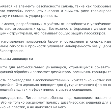
яется на элементы безопасности салона, такие как приборные
оната способны поглощать энергию и снижать риск травмиров
узку и повышать ударопрочность.
смесях, разработанных с учётом огнестойкости и устойчивост
йствию агрессивных сред. Возможность формовать детали с
щими структурами, что повышает общую защиту пассажиров.
 изготовления прозрачной брони и остекления в специализ
тание лёгкости и прочности улучшает манёвренность без ущерб
билестроении.
альным инновациям
ости для автомобильных дизайнеров, стремящихся сочетать
оричной обработки позволяет дизайнерам расширять границы т
ь производства высококачественных, кристально чистых комп
и дизайна. Это идеально подходит для футуристических фар с
ешний вид, так и эффективность систем освещения.
имущество. Литье поликарбоната под давлением позволяе
Это не только расширяет палитру дизайнерских решений для 
о на пластик, а не наносятся на него.