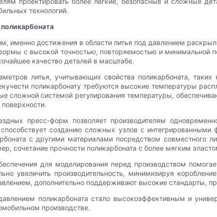
телям проектировать более легкие, безопасные и сложные де
ильных технологий.
м поликарбоната
м, именно достижения в области литья под давлением раскрыл
формы с высокой точностью, повторяемостью и минимальной по
сочайшее качество деталей в масштабе.
метров литья, учитывающих свойства поликарбоната, таких
текучести поликарбонату требуются высокие температуры расп
е сложной системой регулирования температуры, обеспечиваю
 поверхности.
нездных пресс-форм позволяет производителям одновременн
 способствует созданию сложных узлов с интегрированными 
арбоната с другими материалами посредством совместного ли
ер, сочетание прочности поликарбоната с более мягким элас
обеспечения для моделирования перед производством помога
ьно увеличить производительность, минимизируя коробление
 давлением, дополнительно поддерживают высокие стандарты, 
 давлением поликарбоната стало высокоэффективным и униве
омобильном производстве.