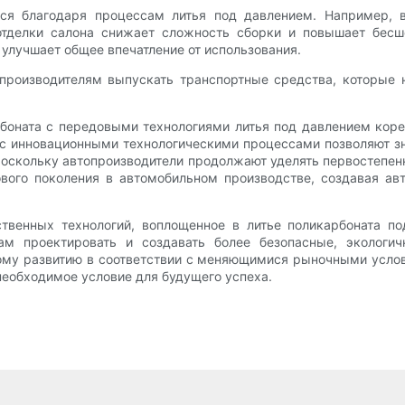
ся благодаря процессам литья под давлением. Например, 
отделки салона снижает сложность сборки и повышает бесшо
улучшает общее впечатление от использования.
роизводителям выпускать транспортные средства, которые н
арбоната с передовыми технологиями литья под давлением к
 с инновационными технологическими процессами позволяют зн
 Поскольку автопроизводители продолжают уделять первостепен
ового поколения в автомобильном производстве, создавая ав
твенных технологий, воплощенное в литье поликарбоната п
ам проектировать и создавать более безопасные, экологич
му развитию в соответствии с меняющимися рыночными услови
необходимое условие для будущего успеха.