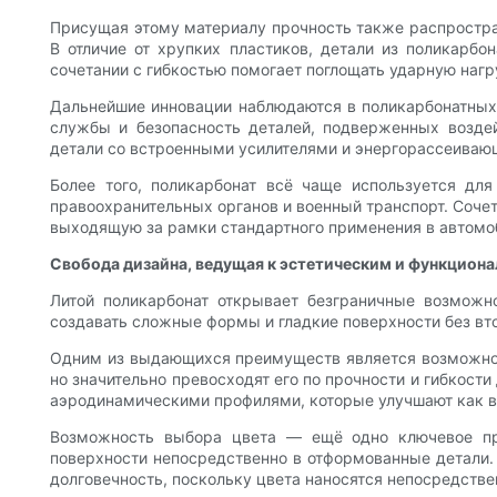
Присущая этому материалу прочность также распростран
В отличие от хрупких пластиков, детали из поликарб
сочетании с гибкостью помогает поглощать ударную нагр
Дальнейшие инновации наблюдаются в поликарбонатных 
службы и безопасность деталей, подверженных возде
детали со встроенными усилителями и энергорассеиваю
Более того, поликарбонат всё чаще используется для
правоохранительных органов и военный транспорт. Соче
выходящую за рамки стандартного применения в автомо
Свобода дизайна, ведущая к эстетическим и функцион
Литой поликарбонат открывает безграничные возможн
создавать сложные формы и гладкие поверхности без вт
Одним из выдающихся преимуществ является возможност
но значительно превосходят его по прочности и гибкост
аэродинамическими профилями, которые улучшают как вн
Возможность выбора цвета — ещё одно ключевое пре
поверхности непосредственно в отформованные детали. 
долговечность, поскольку цвета наносятся непосредственн