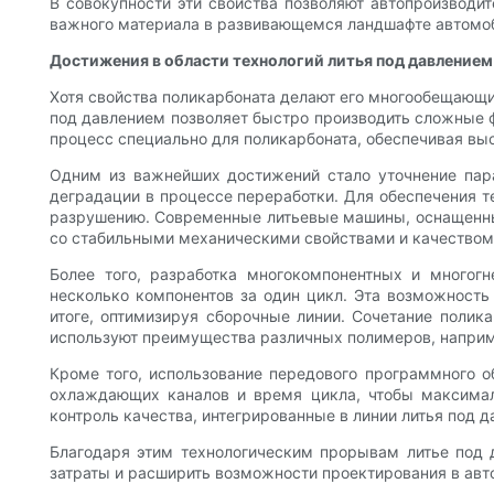
В совокупности эти свойства позволяют автопроизводи
важного материала в развивающемся ландшафте автомоб
Достижения в области технологий литья под давление
Хотя свойства поликарбоната делают его многообещающи
под давлением позволяет быстро производить сложные 
процесс специально для поликарбоната, обеспечивая вы
Одним из важнейших достижений стало уточнение пара
деградации в процессе переработки. Для обеспечения 
разрушению. Современные литьевые машины, оснащенны
со стабильными механическими свойствами и качеством
Более того, разработка многокомпонентных и многог
несколько компонентов за один цикл. Эта возможность
итоге, оптимизируя сборочные линии. Сочетание полик
используют преимущества различных полимеров, наприм
Кроме того, использование передового программного 
охлаждающих каналов и время цикла, чтобы максимал
контроль качества, интегрированные в линии литья под
Благодаря этим технологическим прорывам литье под
затраты и расширить возможности проектирования в авт