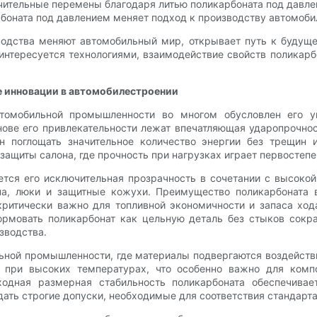
чительные перемены благодаря литью поликарбоната под давле
рбоната под давлением меняет подход к производству автомоби
зводства меняют автомобильный мир, открывает путь к будуще
интересуется технологиями, взаимодействие свойств поликарб
 инновации в автомобилестроении
втомобильной промышленности во многом обусловлен его у
ове его привлекательности лежат впечатляющая ударопрочност
ен поглощать значительное количество энергии без трещин 
 защиты салона, где прочность при нагрузках играет первостеп
ся его исключительная прозрачность в сочетании с высокой 
кна, люки и защитные кожухи. Преимущество поликарбоната 
ритически важно для топливной экономичности и запаса ход
рмовать поликарбонат как цельную деталь без стыков сокр
зводства.
ьной промышленности, где материалы подвергаются воздейств
 при высоких температурах, что особенно важно для комп
ходная размерная стабильность поликарбоната обеспечива
ать строгие допуски, необходимые для соответствия стандарта