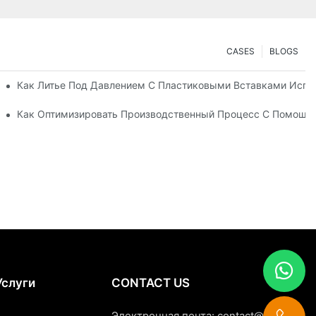
CASES
BLOGS
актор В Создании Прочных Деталей Из Нескольких Материалов
Как Литье Под Давлением С Пластиковыми Вставками Испо
ию
Это Лучший Выбор Для Товаров Длительного Пользования
Как Оптимизировать Производственный Процесс С Помощь
Услуги
CONTACT US
Электронная почта:
contact@china-