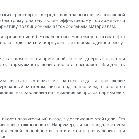
лёгких транспортных средствах для повышения топливной
е быстрому разгону, более эффективному торможению и
ьтернативу традиционным автомобильным материалам.
вуя прочностью и безопасностью. Например, в блоках фар
бонат для линз и корпусов, автопроизводители могут
ие как компоненты приборной панели, дверные панели и
го, формуемость поликарбоната позволяет объединять
мм означает увеличение запаса хода и повышение
зированный методом литья под давлением, становятся
ования, направленные на снижение выбросов парниковых
 вносят значительный вклад в достижение этой цели. Его
ми при столкновениях. Например, литые под давлением
аря своей способности противостоять разрушению при
ния.