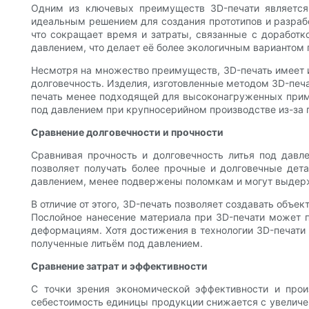
Одним из ключевых преимуществ 3D-печати является 
идеальным решением для создания прототипов и разрабо
что сокращает время и затраты, связанные с доработк
давлением, что делает её более экологичным вариантом 
Несмотря на множество преимуществ, 3D-печать имеет и
долговечность. Изделия, изготовленные методом 3D-печа
печать менее подходящей для высоконагруженных приме
под давлением при крупносерийном производстве из-за 
Сравнение долговечности и прочности
Сравнивая прочность и долговечность литья под давл
позволяет получать более прочные и долговечные дет
давлением, менее подвержены поломкам и могут выдержи
В отличие от этого, 3D-печать позволяет создавать объе
Послойное нанесение материала при 3D-печати может 
деформациям. Хотя достижения в технологии 3D-печати 
полученные литьём под давлением.
Сравнение затрат и эффективности
С точки зрения экономической эффективности и произ
себестоимость единицы продукции снижается с увеличен