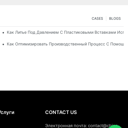
CASES
BLOGS
актор В Создании Прочных Деталей Из Нескольких Материалов
Как Литье Под Давлением С Пластиковыми Вставками Испо
ию
Это Лучший Выбор Для Товаров Длительного Пользования
Как Оптимизировать Производственный Процесс С Помощь
Услуги
CONTACT US
Электронная почта:
contact@china-