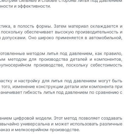
ссмотрим сильные и слабые стороны литья под давлением
чности и эффективности.
тика, в полость формы. Затем материал охлаждается и
 поскольку обеспечивает высокую производительность и
 допусками. Оно широко применяется в автомобильной,
готовленные методом литья под давлением, как правило,
ьным методом для производства деталей и компонентов,
рупносерийном производстве, поскольку себестоимость
астку и настройку для литья под давлением могут быть
 того, изменение конструкции детали или компонента при
аничивает гибкость литья под давлением по сравнению с
ванием цифровой модели. Этот метод позволяет создавать
звычайно универсальна и может использовать различные
 заказ и мелкосерийном производстве.