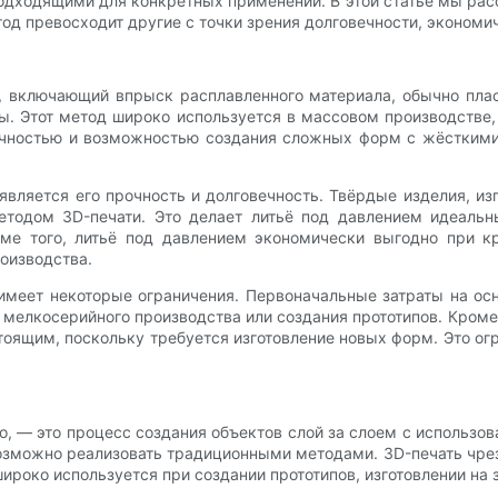
подходящими для конкретных применений. В этой статье мы ра
тод превосходит другие с точки зрения долговечности, экономи
, включающий впрыск расплавленного материала, обычно плас
ы. Этот метод широко используется в массовом производстве,
точностью и возможностью создания сложных форм с жёсткими
ляется его прочность и долговечность. Твёрдые изделия, из
етодом 3D-печати. ​​Это делает литьё под давлением идеал
ме того, литьё под давлением экономически выгодно при к
оизводства.
имеет некоторые ограничения. Первоначальные затраты на осн
мелкосерийного производства или создания прототипов. Кроме
оящим, поскольку требуется изготовление новых форм. Это огр
о, — это процесс создания объектов слой за слоем с использо
озможно реализовать традиционными методами. 3D-печать чре
ироко используется при создании прототипов, изготовлении на