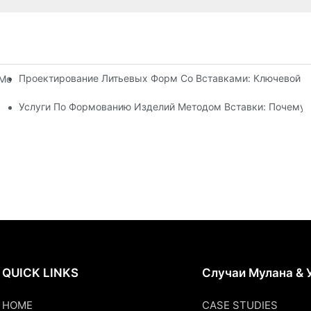
Проектирование Литьевых Форм Со Вставками: Ключевой Ф
Могут Справиться Со Сложными Требованиями К Проектирован
ся Литьем Под Давлением
Услуги По Формованию Изделий Методом Вставки: Почему 
QUICK LINKS
Случаи Мулана & 
HOME
CASE STUDIES