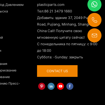
plasticparts.com
 Под Давлением
Тел:86 21 3479 1660
рыска
Добавить: здание 37, 2049 Pujin
Road, Pujiang, Minhang, Shanghai,
China Call! Получите свою
мгновенную цитату сейчас!
ей
contact@china-plasticparts.com
С понедельника по пятницу: с 9:00
до 18:00
и
Суббота: -Sunday: закрыть
вания
ормование
CONTACT US
ование
лению Пресс-