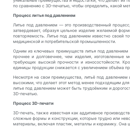
уникальные преимущества и недостатки, что делает их 
по сравнению с 3D-печатью, чтобы определить, какой ме
Процесс литья под давлением
Литье под давлением — это производственный процесс
затвердевает, образуя цельное изделие желаемой форм
повторяемость. Литье под давлением известно своей 
медицинской и потребительской промышленности.
Одним из ключевых преимуществ литья под давлением яв
прочнее и долговечнее, чем изделия, изготовленные м
требующих высокой прочности и износостойкости. Кро
единицы продукции снижается с увеличением объёма пр
Несмотря на свои преимущества, литьё под давлением 
высокими, что делает этот метод менее подходящим для 
литье под давлением может быть трудоёмким и дорогост
3D-печатью.
Процесс 3D-печати
3D-печать, также известная как аддитивное производств
сложные формы и конструкции, которые трудно или нев
материалы, включая пластик, металлы и керамику. Она ш