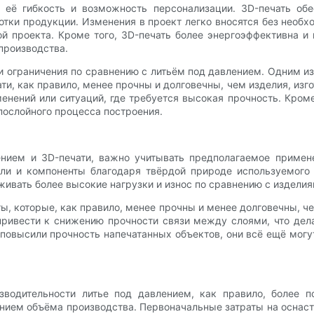
её гибкость и возможность персонализации. 3D-печать обе
тки продукции. Изменения в проект легко вносятся без необх
ой проекта. Кроме того, 3D-печать более энергоэффективна и
производства.
 ограничения по сравнению с литьём под давлением. Одним из 
ти, как правило, менее прочны и долговечны, чем изделия, изг
нений или ситуаций, где требуется высокая прочность. Кроме
послойного процесса построения.
ением и 3D-печати, важно учитывать предполагаемое примен
али и компоненты благодаря твёрдой природе используемого 
вать более высокие нагрузки и износ по сравнению с изделия
кты, которые, как правило, менее прочны и менее долговечны, 
привести к снижению прочности связи между слоями, что де
повысили прочность напечатанных объектов, они всё ещё могу
водительности литье под давлением, как правило, более п
ием объёма производства. Первоначальные затраты на оснаст