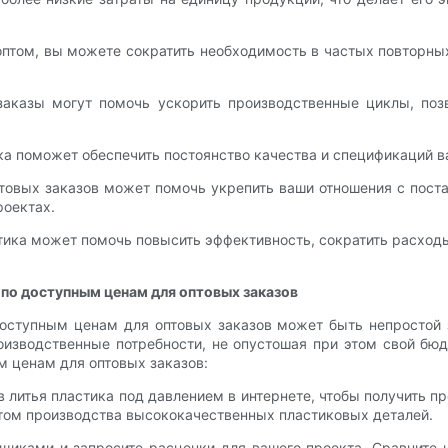
птом, вы можете сократить необходимость в частых повторны
 заказы могут помочь ускорить производственные циклы, по
ика поможет обеспечить постоянство качества и спецификаций в
товых заказов может помочь укрепить ваши отношения с поста
роектах.
астика может помочь повысить эффективность, сократить расхо
 по доступным ценам для оптовых заказов
доступным ценам для оптовых заказов может быть непростой 
изводственные потребности, не опустошая при этом свой бюдж
м ценам для оптовых заказов:
в литья пластика под давлением в интернете, чтобы получить 
том производства высококачественных пластиковых деталей.
вщиками и запросите расценки для вашего проекта. Сравните 