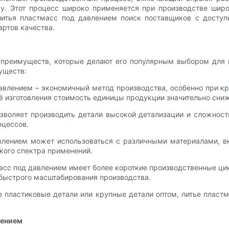
у. Этот процесс широко применяется при производстве широ
й литья пластмасс под давлением поиск поставщиков с дост
артов качества.
 преимуществ, которые делают его популярным выбором для 
уществ:
давлением – экономичный метод производства, особенно при к
ё изготовления стоимость единицы продукции значительно сниж
озволяет производить детали высокой детализации и сложност
оцессов.
авлением может использоваться с различными материалами, 
кого спектра применений.
асс под давлением имеет более короткие производственные ци
 быстрого масштабирования производства.
ие пластиковые детали или крупные детали оптом, литье пла
лением