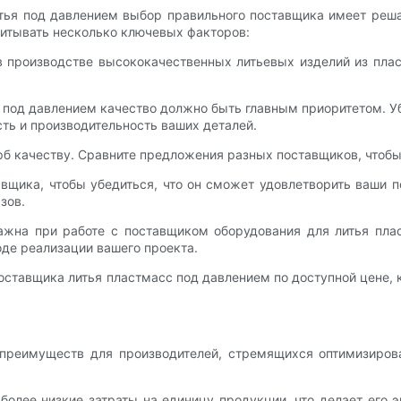
итья под давлением выбор правильного поставщика имеет реш
итывать несколько ключевых факторов:
в производстве высококачественных литьевых изделий из пла
.
с под давлением качество должно быть главным приоритетом. У
ть и производительность ваших деталей.
ерб качеству. Сравните предложения разных поставщиков, чтобы
вщика, чтобы убедиться, что он сможет удовлетворить ваши 
зов.
жна при работе с поставщиком оборудования для литья пла
оде реализации вашего проекта.
оставщика литья пластмасс под давлением по доступной цене,
 преимуществ для производителей, стремящихся оптимизирова
 более низкие затраты на единицу продукции, что делает ег