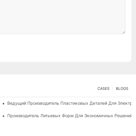
CASES
BLOGS
 Производства Продукции Премиум-Класса
Ведущий Производитель Пластиковых Деталей Для Электр
ованных Отраслей Промышленности
Производитель Литьевых Форм Для Экономичных Решений В