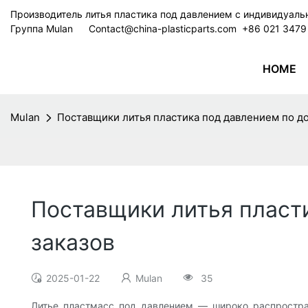
Производитель литья пластика под давлением с индивидуал
Группа Mulan
Contact@china-plasticparts.com
​​​​​​​ +86 021 34
HOME
Mulan
Поставщики литья пластика под давлением по д
Поставщики литья пласт
заказов
2025-01-22
Mulan
35
Литье пластмасс под давлением — широко распростра