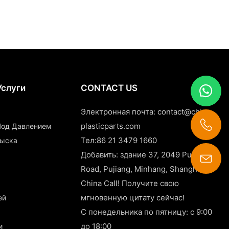
Услуги
CONTACT US
Электронная почта:
contact@china-
plasticparts.com
 Под Давлением
Тел:86 21 3479 1660
рыска
Добавить: здание 37, 2049 Pujin
Road, Pujiang, Minhang, Shanghai,
contact@china-plasticparts.com
China Call! Получите свою
мгновенную цитату сейчас!
ей
С понедельника по пятницу: с 9:00
до 18:00
и