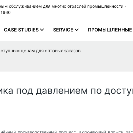
ьным обслуживанием для многих отраслей промышленности -
79 1660
CASE STUDIES
SERVICE
ПРОМЫШЛЕННЫЕ 
оступным ценам для оптовых заказов
ика под давлением по дост
нённый производственный процесс, включающий впрыск расп