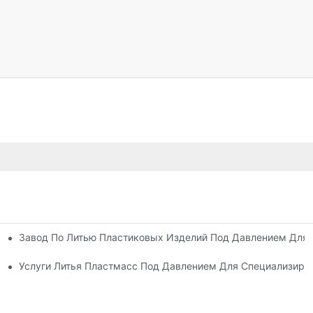
Завод По Литью Пластиковых Изделий Под Давлением Для
Опытом Работы В Отрасли
сортиментом Продукции
Услуги Литья Пластмасс Под Давлением Для Специализир