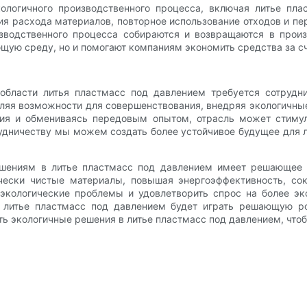
логичного производственного процесса, включая литье пл
ия расхода материалов, повторное использование отходов и п
зводственного процесса собираются и возвращаются в произ
щую среду, но и помогают компаниям экономить средства за с
бласти литья пластмасс под давлением требуется сотрудни
ляя возможности для совершенствования, внедряя экологичны
ия и обмениваясь передовым опытом, отрасль может стимули
удничеству мы можем создать более устойчивое будущее для л
ешениям в литье пластмасс под давлением имеет решающее 
ески чистые материалы, повышая энергоэффективность, сок
экологические проблемы и удовлетворить спрос на более э
е литье пластмасс под давлением будет играть решающую ро
ь экологичные решения в литье пластмасс под давлением, чтоб