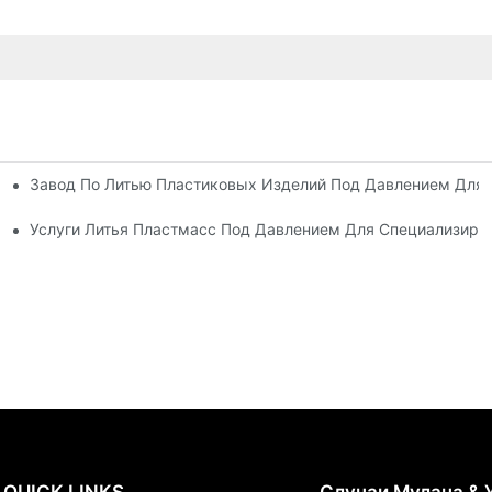
Завод По Литью Пластиковых Изделий Под Давлением Для
Опытом Работы В Отрасли
сортиментом Продукции
Услуги Литья Пластмасс Под Давлением Для Специализир
QUICK LINKS
Случаи Мулана & 