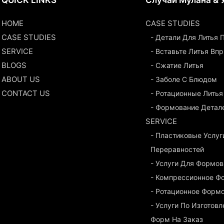
HOME
CASE STUDIES
CASE STUDIES
- Детали Для Литья
SERVICE
- Вставьте Литья Вп
BLOGS
- Сжатие Литья
ABOUT US
- Заболе С Блюдом
CONTACT US
- Ротационные Литья
- Формование Детал
SERVICE
- Пластиковые Услуг
Переравностей
- Услуги Для Формо
- Компрессионное Ф
- Ротационное Форм
- Услуги По Изготов
Форм На Заказ