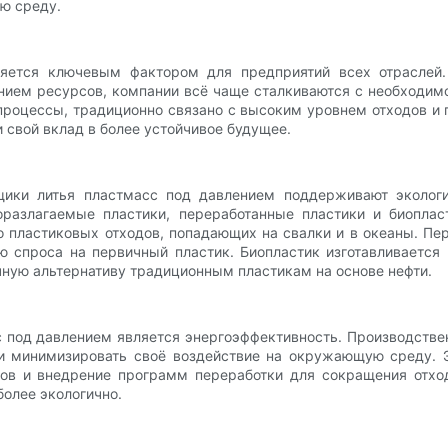
ю среду.
ляется ключевым фактором для предприятий всех отраслей.
нием ресурсов, компании всё чаще сталкиваются с необходим
процессы, традиционно связано с высоким уровнем отходов и 
 свой вклад в более устойчивое будущее.
щики литья пластмасс под давлением поддерживают эколог
оразлагаемые пластики, переработанные пластики и биопла
 пластиковых отходов, попадающих на свалки и в океаны. Пер
 спроса на первичный пластик. Биопластик изготавливается 
чную альтернативу традиционным пластикам на основе нефти.
 под давлением является энергоэффективность. Производств
 и минимизировать своё воздействие на окружающую среду. 
ов и внедрение программ переработки для сокращения отход
более экологично.