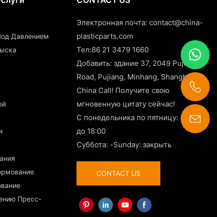
Электронная почта:
contact@china-
plasticparts.com
 Под Давлением
Тел:86 21 3479 1660
рыска
Добавить: здание 37, 2049 Pujin
Road, Pujiang, Minhang, Shanghai,
China Call! Получите свою
мгновенную цитату сейчас!
ей
С понедельника по пятницу: с 9:00
до 18:00
и
contact@china-plasticparts.com
Суббота: -Sunday: закрыть
вания
ормование
CONTACT US
ование
лению Пресс-