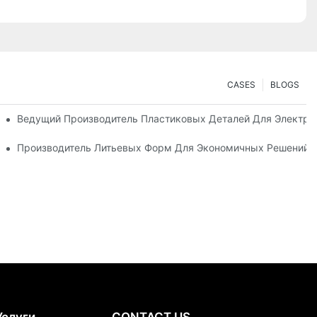
CASES
BLOGS
 Производства Продукции Премиум-Класса
Ведущий Производитель Пластиковых Деталей Для Электр
ованных Отраслей Промышленности
Производитель Литьевых Форм Для Экономичных Решений В
Услуги
CONTACT US