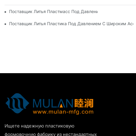
Поставщик Литья Пластмасс Под Давлением С Обширным 
Поставщик Литья Пластика Под Давлением С Широким Ас
Ищете надежную пластиковую
формовочную фабрику из нестандартных