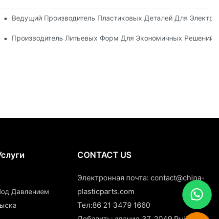
 Производства Продукции Премиум-Класса
Ведущий Производитель Пластиковых Деталей Для Электр
ованных Отраслей Промышленности
Производитель Литьевых Форм Для Экономичных Решений В
Услуги
CONTACT US
Электронная почта:
contact@china-
plasticparts.com
 Под Давлением
Тел:86 21 3479 1660
рыска
Добавить: здание 37, 2049 Pujin