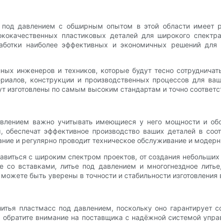
 под давлением с обширным опытом в этой области имеет 
кокачественных пластиковых деталей для широкого спектра
аботки наиболее эффективных и экономичных решений для
ых инженеров и техников, которые будут тесно сотрудничать
риалов, конструкции и производственных процессов для ва
ут изготовлены по самым высоким стандартам и точно соответ
авлением важно учитывать имеющиеся у него мощности и об
 обеспечат эффективное производство ваших деталей в соо
ание и регулярно проводит техническое обслуживание и модерн
виться с широким спектром проектов, от создания небольших 
е со вставками, литье под давлением и многогнездное лить
ожете быть уверены в точности и стабильности изготовления 
итья пластмасс под давлением, поскольку оно гарантирует 
а обратите внимание на поставщика с надёжной системой упр