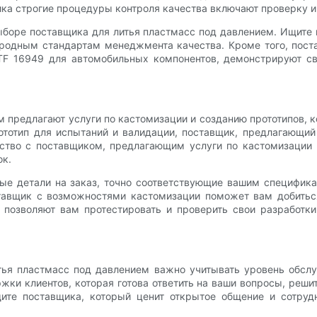
ика строгие процедуры контроля качества включают проверку и
оре поставщика для литья пластмасс под давлением. Ищите п
ародным стандартам менеджмента качества. Кроме того, пост
ATF 16949 для автомобильных компонентов, демонстрируют с
 предлагают услуги по кастомизации и созданию прототипов, 
ототип для испытаний и валидации, поставщик, предлагающий
ство с поставщиком, предлагающим услуги по кастомизации 
ок.
вые детали на заказ, точно соответствующие вашим специфика
оставщик с возможностями кастомизации поможет вам добить
, позволяют вам протестировать и проверить свои разработк
тья пластмасс под давлением важно учитывать уровень обсл
жки клиентов, которая готова ответить на ваши вопросы, реш
ите поставщика, который ценит открытое общение и сотруд