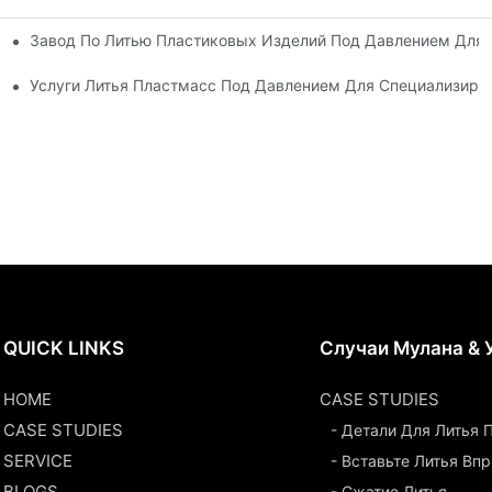
Завод По Литью Пластиковых Изделий Под Давлением Для
Опытом Работы В Отрасли
сортиментом Продукции
Услуги Литья Пластмасс Под Давлением Для Специализир
QUICK LINKS
Случаи Мулана & 
HOME
CASE STUDIES
CASE STUDIES
- Детали Для Литья
SERVICE
- Вставьте Литья Вп
BLOGS
- Сжатие Литья