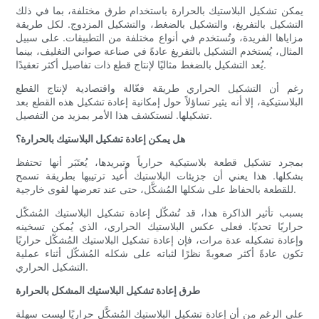
يمكن تشكيل البلاستيك بالحرارة باستخدام طرق مختلفة، بما في ذلك
التشكيل بالتفريغ، والتشكيل بالضغط، والتشكيل المزدوج. لكل طريقة
مزاياها الفريدة، وتُستخدم في أنواع مختلفة من التطبيقات. على سبيل
المثال، يُستخدم التشكيل بالتفريغ عادةً في صناعة صواني التغليف، بينما
يُعد التشكيل بالضغط مثاليًا لإنتاج قطع ذات تفاصيل أكثر تعقيدًا.
رغم أن التشكيل الحراري طريقة فعّالة واقتصادية لإنتاج القطع
البلاستيكية، إلا أنه يثير تساؤلاً حول إمكانية إعادة تشكيل هذه القطع بعد
تشكيلها. لنستكشف هذا الأمر بمزيد من التفصيل.
هل يمكن إعادة تشكيل البلاستيك بالحرارة؟
بمجرد تشكيل قطعة بلاستيكية حرارياً وتبريدها، يُعتَبَر أنها تحتفظ
بشكلها. هذا يعني أن جزيئات البلاستيك أُعيد ترتيبها بطريقة تسمح
للقطعة بالحفاظ على شكلها المُشكَّل، حتى عند تعرضها لقوى خارجية.
بسبب تأثير الذاكرة هذا، قد تُشكّل إعادة تشكيل البلاستيك المُشكّل
حراريًا تحديًا. فعلى عكس البلاستيك الحراري، الذي يُمكن تسخينه
وإعادة تشكيله عدة مرات، فإن إعادة تشكيل البلاستيك المُشكّل حراريًا
تكون عادةً أكثر صعوبةً نظرًا لثباته على شكله المُشكّل أثناء عملية
التشكيل الحراري.
طرق إعادة تشكيل البلاستيك المشكل بالحرارة
على الرغم من أن إعادة تشكيل البلاستيك المُشكَّل حراريًا ليست سهلة