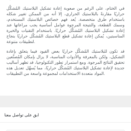
في الختام، على الرغم من صعوبة إعادة تشكيل البلاستيك المُشكَّل
حراريًا مقارنةً بالبلاستيك الحراري، إلا أنه من الممكن تغيير شكله
باستخدام طرق متخصصة. يُعد فهم خصائص البلاستيك المستخدم،
وسمك القطعة، والنتيجة المرجوة عوامل أساسية يجب مراعاتها عند
إعادة تشكيل البلاستيك المُشكَّل حراريًا. باستخدام التقنيات والخبرة
المناسبتين، يُمكن إعادة تشكيل قطع البلاستيك المُشكَّل حراريًا بنجاح
لتطبيقات متنوعة.
قد تكون للبلاستيك المُشكَّل حراريًا بعض القيود فيما يتعلق بإعادة
التشكيل، ولكن بالمعرفة والأدوات المناسبة، لا يزال بإمكان المُصنِّعين
تحقيق النتائج المرجوة. ومع استمرار تطور التكنولوجيا، قد تظهر أساليب
جديدة لإعادة تشكيل البلاستيك المُشكَّل حراريًا، مما يُسهِّل تعديل هذه
المواد متعددة الاستخدامات لمجموعة واسعة من التطبيقات.
ابق على تواصل معنا