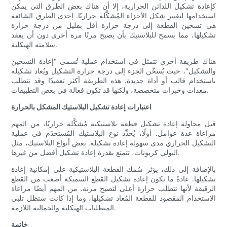
كإعادة تشكيل اللدائن الحرارية، إلا أن هناك بعض الطرق التي يمكن
استخدامها لتغيير شكل الأجزاء المُشكَّلة حراريًا. إحدى الطرق الشائعة
هي تسخين القطعة إلى درجة حرارة أقل بقليل من درجة حرارة
تشكيلها، مما يسمح للبلاستيك بأن يصبح مرنًا مرة أخرى دون أن يفقد
سلامته الهيكلية.
هناك طريقة أخرى تتمثل في استخدام عملية تُسمى "إعادة التسخين
والتشكيل"، حيث يُسخّن الجزء إلى درجة حرارة التشكيل ويُعاد تشكيله
باستخدام قالب أو أداة جديدة. هذه الطريقة أكثر تعقيدًا وقد تتطلب
معدات وخبرات متخصصة، ولكنها قد تكون فعالة في بعض التطبيقات.
اعتبارات إعادة تشكيل البلاستيك المشكل بالحرارة
قبل محاولة إعادة تشكيل قطعة بلاستيكية مُشكَّلة حراريًا، من المهم
مراعاة عدة عوامل. أولًا، يُحدِّد نوع البلاستيك المُستخدَم في عملية
التشكيل الحراري مدى سهولة إعادة تشكيله. بعض أنواع البلاستيك، مثل
البولي كربونات، تتمتع بقدرة إعادة تشكيل أفضل من غيرها.
بالإضافة إلى ذلك، يؤثر سُمك القطعة البلاستيكية على إمكانية إعادة
تشكيلها. عادةً ما تكون إعادة تشكيل القطع السميكة أصعب من القطع
الرقيقة لأنها تتطلب حرارة أعلى لتصبح مرنة. من المهم أيضًا مراعاة
الاستخدام المقصود للقطعة المُعاد تشكيلها، وما إذا كانت ستظل تلبي
المتطلبات الهيكلية والجمالية اللازمة.
خاتمة