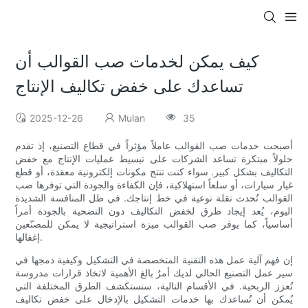
كيف يمكن لخدمات صب القوالب أن
تساعدك على خفض تكاليف الإنتاج
2025-12-26
Mulan
35
أصبحت خدمات صب القوالب عاملاً مؤثراً في قطاع التصنيع، إذ تقدم
حلولاً مبتكرة تساعد الشركات على تبسيط عمليات الإنتاج مع خفض
التكاليف بشكل كبير. سواء كنت تنتج مكونات إلكترونية معقدة، أو قطع
غيار سيارات، أو سلعاً استهلاكية، فإن الكفاءة والجودة التي توفرها صب
القوالب تُحدث نقلة نوعية في خط إنتاجك. في ظل المنافسة الشديدة
اليوم، يُعد إيجاد طرق لخفض التكاليف دون التضحية بالجودة أمراً
أساسياً، كما يوفر صب القوالب ميزة استراتيجية لا يمكن للمصنّعين
إغفالها.
إن فهم آلية عمل هذه التقنية المتخصصة في التشكيل وكيفية دمجها في
سير عمل التصنيع الحالي لديك أمرٌ بالغ الأهمية لاتخاذ قرارات مدروسة
تُعزز الربحية. في الأقسام التالية، سنستكشف الطرق المختلفة التي
يُمكن أن تُساعدك بها خدمات التشكيل بالإدخال على خفض تكاليف