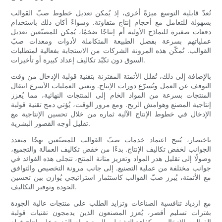
تُعدّ قابلية التوسع ميزةً أخرى، إذ يُمكن تعديل خطوط صبّ القوالب
بسهولة للتعامل مع أحجام إنتاج متفاوتة. وسواءً أكان ذلك باستخدام
دفعات صغيرة للنماذج الأولية أم إنتاجًا ضخمًا، يُمكن للمصنّعين تعديل
عملياتهم بسرعة بفضل الطبيعة المتكاملة لأدوات ومعدات صبّ
القوالب. تُمكّن هذه المرونة الشركات من الاستجابة بفعالية لمتطلبات
السوق دون تكبّد تكاليف إعداد كبيرة أو تأخيرات.
بالإضافة إلى ذلك، تُقلل الأتمتة المقترنة بتقنية قولبة الإدخال من وقت
التوقف عن العمل وتُسرّع دورات الإنتاج. وتعني العمليات الأسرع انتقال
المنتجات بسرعة من المواد الخام إلى المنتجات النهائية، مما يُعزز
إنتاجية المصنع وهوامش الربح. ومع مرور الوقت، يُؤتي دمج تقنية قولبة
الإدخال في خطوط الإنتاج الآلية ثماره من خلال تحسين الإنتاجية مع
تقليل أوجه القصور البشرية.
باختصار، يُتيح اعتماد خدمات صبّ القوالب للمصنّعين نهجًا متعدد
الجوانب لخفض تكاليف الإنتاج. بدءًا من خفض تكاليف العمالة والتجميع،
وصولًا إلى تقليل هدر المواد وتعزيز متانة المنتج، تتجلى هذه الفوائد في
جوانب مختلفة من عملية التصنيع. إلى جانب مرونة التخصيص والتوافق
مع الأتمتة، يُبرز صبّ القوالب كاستثمار استراتيجي يُوازن بين تحسين
الجودة وتوفير التكاليف.
مع ازدياد تنافسية الصناعات وتزايد الطلب على منتجات عالية الجودة
بفترات تسليم أقصر، يُعزز المصنعون الذين يدمجون تقنيات قولبة
القوالب بالإدخال من كفاءة التشغيل والربحية. إن القدرة على إنتاج قطع