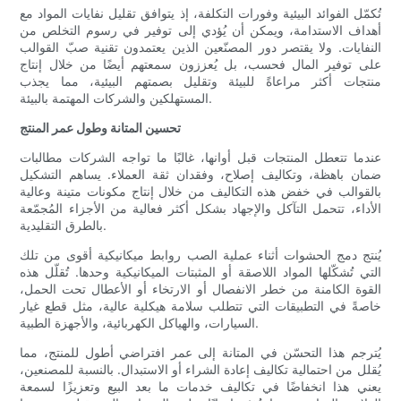
تُكمّل الفوائد البيئية وفورات التكلفة، إذ يتوافق تقليل نفايات المواد مع
أهداف الاستدامة، ويمكن أن يُؤدي إلى توفير في رسوم التخلص من
النفايات. ولا يقتصر دور المصنّعين الذين يعتمدون تقنية صبّ القوالب
على توفير المال فحسب، بل يُعززون سمعتهم أيضًا من خلال إنتاج
منتجات أكثر مراعاةً للبيئة وتقليل بصمتهم البيئية، مما يجذب
المستهلكين والشركات المهتمة بالبيئة.
تحسين المتانة وطول عمر المنتج
عندما تتعطل المنتجات قبل أوانها، غالبًا ما تواجه الشركات مطالبات
ضمان باهظة، وتكاليف إصلاح، وفقدان ثقة العملاء. يساهم التشكيل
بالقوالب في خفض هذه التكاليف من خلال إنتاج مكونات متينة وعالية
الأداء، تتحمل التآكل والإجهاد بشكل أكثر فعالية من الأجزاء المُجمّعة
بالطرق التقليدية.
يُنتج دمج الحشوات أثناء عملية الصب روابط ميكانيكية أقوى من تلك
التي تُشكّلها المواد اللاصقة أو المثبتات الميكانيكية وحدها. تُقلّل هذه
القوة الكامنة من خطر الانفصال أو الارتخاء أو الأعطال تحت الحمل،
خاصةً في التطبيقات التي تتطلب سلامة هيكلية عالية، مثل قطع غيار
السيارات، والهياكل الكهربائية، والأجهزة الطبية.
يُترجم هذا التحسّن في المتانة إلى عمر افتراضي أطول للمنتج، مما
يُقلل من احتمالية تكاليف إعادة الشراء أو الاستبدال. بالنسبة للمصنعين،
يعني هذا انخفاضًا في تكاليف خدمات ما بعد البيع وتعزيزًا لسمعة