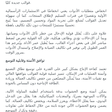
قوالب جديدة كليًا.
انخفاض متطلبات الأدوات يعني انخفاضًا في الاستثمارات الرأسمالية
الأولية وتقصيرًا في فترات التسليم لإطلاق المنتجات. كما أن سهولة
تعديل القوالب تُشجّع على تجربة المواد وتحسين التصميم، مما يُتيح
تحسينًا مستمرًا للمنتجات دون تكبّد تكاليف باهظة.
علاوة على ذلك، يُقلل قولبة الإدخال من خطر تآكل الأدوات وصيانتها.
وبما أن الإدخالات تؤدي وظائف هيكلية، فإن آلة القولبة تتعرض لضغط
مباشر أقل في بعض أجزاء القالب، مما يُطيل عمر الأداة. ويُترجم هذا
العمر الطويل إلى توفير في تكاليف الصيانة والإصلاح واستبدال الأدوات
بمرور الوقت.
توافق الأتمتة وقابلية التوسع
تعتمد كفاءة الإنتاج بشكل كبير على القدرة على توسيع نطاق التصنيع
وأتمتة العمليات قدر الإمكان. تتميز عملية قولبة القوالب بتوافقها العالي
مع تقنيات الأتمتة، مما يُمكّن المصنّعين من خفض تكاليف العمالة وزيادة
الطاقة الإنتاجية دون المساس بالجودة.
يمكن أتمتة وضع الحشوات بدقة باستخدام أنظمة المناولة الآلية،
والآلات الموجهة بصريًا، والمغذيات الميكانيكية. هذا يقلل من التدخل
اليدوي، مما يقلل الأخطاء، ويعزز السلامة، ويخفض تكاليف العمالة. كما
يضمن وضع الحشوات الآلي جودة ثابتة من خلال الحفاظ على تفاوتات
دقيقة وتكرار التموضع.