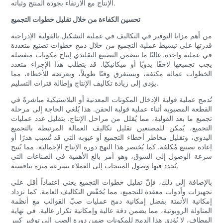
الإنتاج مع الارتقاء بجودة المنتج وثباته.
تحسين الكفاءة من خلال تقليل خطوات التجميع
من أهم مزايا التوفير في التكاليف في عملية التشكيل بالقولبة الإدراجية
قدرتها على تبسيط عملية التجميع من خلال دمج خطوات تصنيع متعددة
في عملية واحدة. غالبًا ما يتضمن التصنيع التقليدي إنتاج مكونات منفصلة
يجب تجميعها لاحقًا يدويًا أو ميكانيكيًا. قد يتطلب هذا الإجراء متعدد
الخطوات عمالة مكثفة، ويستغرق وقتًا طويلاً، ويعرضه للأخطاء، مما
يؤدي إلى زيادة تكاليف الإنتاج وإطالة فترات التسليم.
تُدمج عملية قولبة الإدخال المكونات المعدنية أو البلاستيكية مباشرةً في
القطعة المصبوبة أثناء عملية قولبة الحقن. هذا يُلغي الحاجة إلى مرحلة
تجميع ما بعد القولبة، مما يُقلل من مراحل الإنتاج. بتقليل عدد عمليات
التجميع، يُمكن للمصنعين تقليل تكاليف العمالة المرتبطة بالتجميع
اليدوي، وتقليل مخاطر أخطاء التجميع أو عيوبه التي قد تُسبب هدرًا أو
إعادة تصنيع مُكلفة. كما يُختصر هذا النهج دورة الإنتاج الإجمالية، مما يُتيح
سرعة الوصول إلى السوق، وهو أمر بالغ الأهمية في الصناعات التي
يُحدد فيها وصول المنتجات إلى العملاء بسرعة ميزة تنافسية.
بالإضافة إلى ذلك، فإنّ تقليل خطوات التجميع يعني اعتماداً أقل على
تجهيزات وأدوات معقدة للتجميع، مما يُخفّض التكاليف العامة. كما تزداد
إمكانية الأتمتة بفضل إمكانية دمج عمليات صبّ القوالب مع أنظمة
المناولة الروبوتية، مما يضمن دقة عالية وإمكانية تكرار عالية. في نهاية
المطاف، لا يُؤدي هذا الدمج للمكونات ضمن دورة الصب إلى توفير كبير