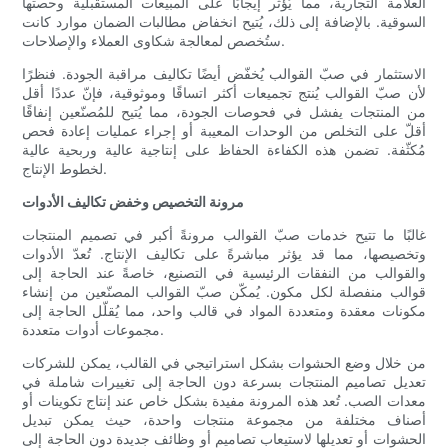
العلامة التجارية، مما يُؤثر إيجابًا على المبيعات المستقبلية وحصتها
السوقية. بالإضافة إلى ذلك، يُتيح انخفاض مطالبات الضمان موارد كانت
ستُخصص لمعالجة شكاوى العملاء والإصلاحات.
الاستثمار في صبّ القوالب يُخفّض أيضًا تكاليف مراقبة الجودة. فنظرًا
لأن صبّ القوالب يُنتج تجميعات أكثر اتساقًا وموثوقية، فإنّ عددًا أقل
من المنتجات يفشل في فحوصات الجودة، مما يُتيح للمُصنّعين إنفاقًا
أقلّ على التخلص من الوحدات المعيبة أو إجراء عمليات إعادة فحص
مُكثّفة. تضمن هذه الكفاءة الحفاظ على إنتاجية عالية وربحية عالية
لخطوط الإنتاج.
مرونة التخصيص وخفض تكاليف الأدوات
غالبًا ما تتيح خدمات صبّ القوالب مرونةً أكبر في تصميم المنتجات
وتخصيصها، مما قد يؤثر مباشرةً على تكاليف الإنتاج. تُعدّ الأدوات
والقوالب من النفقات الرئيسية في التصنيع، خاصةً عند الحاجة إلى
قوالب منفصلة لكل مكون. يُمكّن صبّ القوالب المصنّعين من إنشاء
مكونات معقدة ومتعددة المواد في قالب واحد، مما يُقلّل الحاجة إلى
مجموعات أدوات متعددة.
من خلال وضع الحشوات بشكل استراتيجي في القالب، يمكن للشركات
تعديل تصاميم المنتجات بسرعة دون الحاجة إلى تغييرات شاملة في
معدات الصب. تُعد هذه المرونة مفيدة بشكل خاص عند إنتاج تكوينات أو
أصناف مختلفة من مجموعة منتجات واحدة، حيث يمكن تبديل
الحشوات أو تعديلها لاستيعاب تصاميم أو وظائف جديدة دون الحاجة إلى