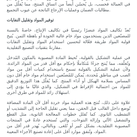
في العمالة فحسب، بل يُحسّن أيضاً من اتساق المنتج، مما يُقلّل من
مطالبات الضمان وعمليات الإرجاع الناتجة عن عيوب التجميع.
توفير المواد وتقليل النفايات
تُعدّ تكاليف المواد عنصرًا رئيسيًا في تكاليف الإنتاج، خاصةً بالنسبة
للمصنّعين الذين يستخدمون مواد خام عالية الجودة أو باهظة الثمن. يُتيح
قولبة المواد طريقة فعّالة لتحسين استخدام المواد وتقليل النفايات
مقارنةً بتقنيات التصنيع التقليدية.
في عملية التشكيل بالقولبة، تُحيط المادة المصبوبة بالمكون المُدخل
وتُغلّفه، مما يُنتج جزءًا مُتكاملًا بإحكام مع أقل قدر من المواد الزائدة.
ولأن عملية التشكيل بالقولبة تسمح باستخدام كميات أقل من مواد
الصب في مناطق مُحددة، يُمكن للمُصنّعين استخدام مواد خام أقل دون
المساس بسلامة الهيكل أو أداء المنتج. كما يُقلّل هذا التوزيع الدقيق
للمواد من احتمالية الإفراط في التشكيل، والذي غالبًا ما يؤدي إلى
استهلاك زائد للمواد في طرق أخرى.
علاوة على ذلك، تُنتج هذه العملية مواد خردة أقل لأن المادة المضافة
تُوضع داخل القالب قبل الحقن، مما يعني تقليل الحاجة إلى التشذيب أو
التشطيب الثانوي. كما تُقلل خطوات المعالجة الثانوية، مثل القطع
والتشغيل الآلي وإزالة النتوءات، والتي تُستخدم عادةً في المنتجات
المصبوبة التقليدية، بشكل كبير أو تُلغى. وبالتالي، يُهدر قدر أقل من
المواد، وتُنفق موارد أقل على إعادة تصنيع الأجزاء المعيبة.