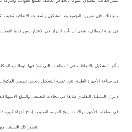
يتميز القالب التقليدي عمومًا بانخفاض تكاليف تصنيع القوالب وسرعة تر
ومع ذلك، فإن ضرورة التجميع بعد التشكيل والمعالجة الإضافية تُضيف تكا
في نهاية المطاف، ينبغي أن يأخذ القرار في الاعتبار ليس فقط النفقات ا
يتألق التشكيل بالإضافات في القطاعات التي تُعدّ فيها الوظائف المتكام
في صناعة الأجهزة الطبية، تتيح عملية التشكيل بالحقن تضمين المكونات ال
لا يزال التشكيل التقليدي شائعًا في مجالات التغليف، والسلع الاستهلاك
في صناعات الأجهزة والأثاث، يتيح القولبة التقليدية إنتاج أجزاء كبي
تتطور كلتا التقنيتين مع ظهور مواد جديدة وتقنيات الأتمتة، مما يوسع نطاق تطبيقهما ويمكّن من اتباع نهج هجين يجمع بين الأفضل من كلا العالمين للحصول على منتجات مبتكرة.