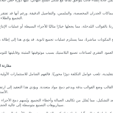
ماكات الجدران المخصصة، والملمس، والتفاصيل الدقيقة. ورغم أنها قد تفتقر إل
التجميع والطلاء والتشطيب بعد الإنتاج، مما يمنح المصنّعين مرونة في تخصيص المنتجات.
ً بالقوالب المُدخلة، مما يجعلها خيارًا مثاليًا للأجزاء البسيطة أو عمليات الإ
المكونات مباشرةً، مما يستلزم عمليات تجميع ثانوية. قد يؤدي هذا إلى إطالة م
عمود الفقري لصناعات تصنيع البلاستيك بسبب موثوقيتها المثبتة وقابليتها للتوس
مقارنة ا
ليدية، تلعب عوامل التكلفة دورًا محوريًا. فالفهم الشامل للاستثمارات الأولية 
لقالب وضع القوالب بدقة ويدعم دمج مواد متعددة. ويؤدي هذا التعقيد إلى ارتفاع
الأتمتة أو وضع القوالب التي تتطلب عمالة مكثفة قد تزيد من التكاليف الأولية.
بعد التشكيل، مما يُقلل من تكاليف العمالة وأخطاء التجميع. ويُسهم دمج الأجزا
سيناريوهات التصنيع متوسطة إلى عالية الحجم، حيث تُعوّض الوفورات في تكلفة الوحدة الاستثمار الأولي في الأدوات.