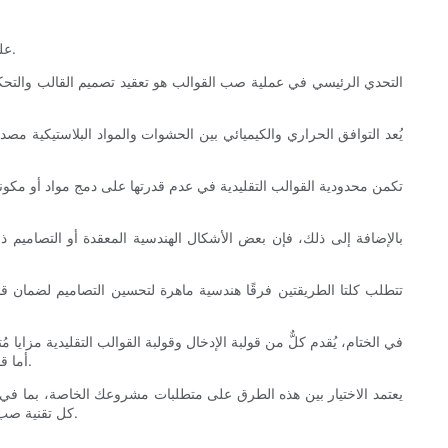
على الرغم من أن كل من عملية إدخال القالب والقولبة التقليدية توفر مزايا كبيرة، إلا أنها تواجه أيضًا تحديات مميزة قد تؤثر على ملاءمتها لمشاريع محددة.
التحدي الرئيسي في عملية صب القوالب هو تعقيد تصميم القالب والتحكم ف
يُعد التوافق الحراري والكيميائي بين الحشوات والمواد البلاستيكية
تكمن محدودية القوالب التقليدية في عدم قدرتها على دمج مواد أو مكونا
بالإضافة إلى ذلك، فإن بعض الأشكال الهندسية المعقدة أو التصاميم
تتطلب كلتا الطريقتين فرقًا هندسية ماهرة لتحسين التصاميم لضمان قابلي
في الختام، يُقدم كلٌّ من قولبة الإدخال وقولبة القوالب التقليدية مزايا
أما قولبة القوالب التقليدية، فتتميز بالكفاءة والبساطة والفعالية من حيث التكلفة لإنتاج مجموعة واسعة من القطع البلاستيكية دون الحاجة إلى عناصر مُدمجة.
يعتمد الاختيار بين هذه الطرق على متطلبات مشروعك الخاصة، بما في ذلك
كل تقنية صب لتحسين الإنتاج، وتحسين جودة المنتج، وتلبية متطلبات السوق المتغيرة. إن اتباع النهج الصحيح اليوم يُسهم بشكل كبير في نجاح واستدامة ابتكارات الغد.