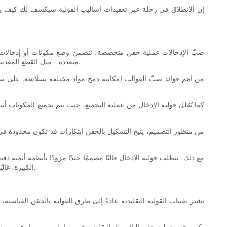
إن الانطلاق في رحلة عبر تعقيدات أساليب القولبة سيكشف لك كيف يمكن
صبّ الإدخالات عملية حقن متخصصة، تتضمن وضع مكونات أو إدخالات مُش
متعددة - مثل القطع المعدنية، أو المكونات الإلكترونية، أو الإدخالات الملولبة - مباشرةً في قطعة بلاستيكية أثناء عملية الصب، مما يُنتج مواد مُركَّبة يصعب تصنيعها بالطرق التقليدية.
من أهم فوائد صبّ القوالب إمكانية دمج مواد مختلفة بسلاسة. على سبيل 
كما يُقلل قولبة الإدخال من عملية التجميع، حيث يتم تجميع المكونات أثنا
من منظور التصميم، يتيح التشكيل بالحقن ابتكارات قد تكون محدودة في
مع ذلك، يتطلب قولبة الإدخال قالبًا مصممًا جيدًا مزودًا بأنظمة أتمتة دق
الكبيرة، غالبًا ما تفوق الفوائد هذه التحديات. لذا، تُعد قولبة الإدخال ميزةً مميزةً خاصةً عندما يتطلب المنتج قوةً مُعززة، أو وظائف متكاملة، أو سير عمل إنتاج مُبسط.
تشير تقنيات القولبة التقليدية عادةً إلى طرق القولبة بالحقن القياسي
تكمن قوة عملية حقن البلاستيك التقليدية في بساطة تصميمها. فهي تتضمن 