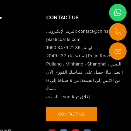
CONTACT US
حا
contact@china-
البريد الإلكتروني:
plasticparts.com
الهاتف:86 21 3479 1660
إضافة: بناء 37 ، 2049 Pujin Road ،
contact@china-plasticparts.com
Pujiang ، Minhang ، Shanghai ، الصين
اتصل بنا! احصل على اقتباسك الفوري الآن!
من الاثنين إلى الجمعة: من 9 صباحًا إلى 6
مساءً
السبت: -sunday: إغلاق
CONTACT US
- خدمات