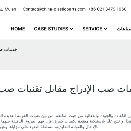
​​​​​​​ +86 021 3479 1660
Contact@china-plasticparts.com
شركة تصنيع حقن البلاستيك مع خدمة مخصصة للعديد من الصناعات - مجموعة Mulan
صناعات
SERVICE
CASE STUDIES
HOME
خدمات صب 
ت صب الإدراج مقابل تقنيات صب ال
لكفاءة والجودة والفعالية من حيث التكلفة. من بين تقنيات القولبة العديدة المتاح
و تنتج علبًا بلاستيكية معقدة بكميات كبيرة، فإن فهم الفروق الدقيقة بينهما أمر
بالإدخال والقولبة التقليدية، مسلطةً الضوء على مزاياها وعيوبها وتطبيقاتها العملية لمساعدتك على اتخاذ قرارات مدروسة لمشاريعك.