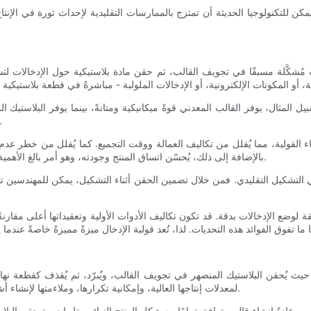
 للتكنولوجيا الحديثة أن تمتزج بالممارسات التقليدية لإحداث ثورة في الإنت
كَّلة مسبقًا في تجويف القالب، ثم حقن مادة بلاستيكية حول الإدخالات لت
المثال، يوفر القالب المعدني قوةً ميكانيكية ومتانةً، بينما يوفر البلاستيك ا
أقوى وأكثر عمليةً وجاذبيةً بصريًا دون الحاجة إلى خط
ء القولبة، مما يُقلل من تكاليف العمالة ووقت التجميع. كما يُقلل من خطر عدم ا
بالإضافة إلى ذلك، يُحسّن اتساق المنتج وجودته، وهو أمر بالغ الأهمية في الصناعات عالية الدقة مثل السيارات والأجهزة الطبية والإلكترونيات.
 التشكيل التقليدي. فمن خلال تضمين الحقن أثناء التشكيل، يمكن للمهندسين تح
يقة لوضع الإدخالات بدقة. قد تكون تكاليف الأدوات الأولية وتعقيداتها أعلى مقارنة
ة، حيث يُحقن البلاستيك المنصهر في تجويف القالب، ويُبرّد، ثم يُقذف كقطعة 
لمعدلات إنتاجها العالية، وإمكانية تكرارها، وملاءمتها لإنشاء أشكال معقدة من مختلف أنواع اللدائن الحرارية واللدائن الصلبة بالحرارة.
عادةً إنشاء قالب يتوافق تمامًا مع شكل المنتج النهائي، تليها دورة حقن البلاس