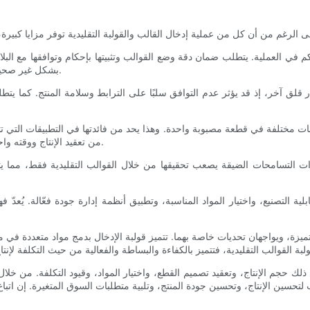
ي العملية. يتطلب ضمان دقة وضع القوالب وتثبيتها بإحكام وتوافقها مع البلاس
بشكل غير صحيح إلى عيوب مثل الفراغات أو عدم اكتمال عملية الصب أو تلف القوالب.
 مصدر قلق آخر، إذ قد يؤثر عدم التوافق سلبًا على الترابط وسلامة المنتج
ت مختلفة في قطعة مصبوبة واحدة. وهذا يحد من فائدتها في التطبيقات التي تتطلب
من تعقيد الإنتاج ووقته واحتمالية حدوث أخطاء بشرية، مما يؤثر سلبًا على جودة المنتج بشكل عام.
 ذات التسامحات الضيقة يصعب تحقيقها من خلال القوالب التقليدية فقط، مما
ة التصنيع، واختيار المواد المناسبة، وتطبيق أنظمة إدارة جودة فعّالة. يُعدّ
 مُتميزة، ويواجهان تحديات خاصة بهما. تتميز قولبة الإدخال بدمج مواد متعددة ف
 حجم الإنتاج، وتعقيد تصميم القطع، واختيار المواد، وقيود التكلفة. من خلال