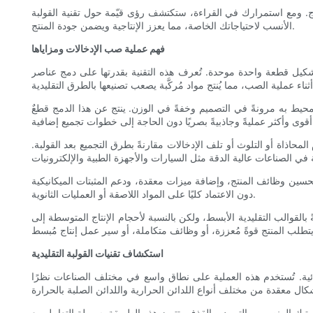
اج. ومع استمرارك في القراءة، ستكتشف رؤى قيّمة حول تقنية القولبة
الأنسب لاحتياجاتك الخاصة، مما يعزز الإنتاجية ويضمن جودة المنتج.
فهم عملية صب الإدخالات ومزاياها
شكيل قطعة واحدة موحدة. تُعرف هذه التقنية بقدرتها على دمج عناصر
لمحيط به مرونةً في التصميم وخفةً في الوزن. ينتج عن هذا الدمج قطعٌ
وات تجميع إضافية.
لمحاذاة أو التلوث أو تلف الإدخالات مقارنةً بطرق التجميع بعد القولبة.
سين وظائف المنتج، وإضافة ميزات معقدة، ودعم المثبتات الميكانيكية
دون الاعتماد كليًا على المواد اللاصقة أو العمليات الثانوية.
ً بالقوالب التقليدية الأبسط، ولكن بالنسبة لأحجام الإنتاج المتوسطة إلى
استكشاف تقنيات القولبة التقليدية
نهائية. تُستخدم هذه العملية على نطاق واسع في مختلف الصناعات نظرًا
تيك المنصهر، والتبريد، والقذف. تتميز هذه الطريقة بسهولة التعامل مع