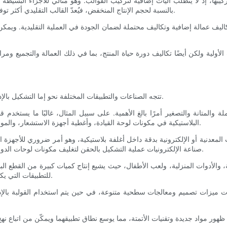
كيبها، إذ لا يتطلب آليات إضافية لتركيب القوالب. وهو مثالي للأجزاء البسيطة
بالنسبة لحجم الإنتاج المنخفض، فيُعدّ القالب التقليدي أكثر توفيرًا، إذ قد لا تكون التكلفة الأولية المرتفعة لقوالب القالب المُدمج مبررة.
ليف عمالة إضافية وتكاليف محتملة لضمان الجودة في العملية التقليدية. ويمكن أ
لأولية ولكن أيضًا تكاليف دورة حياة المنتج، بما في ذلك العمالة والتجميع ومرا
تتجه الصناعات والتطبيقات المختلفة نحو إما التشكيل بالإدراج أو التشكيل التقليدي بناءً على متطلباتها الفريدة ومواصفات منتجاتها.
لة والمتانة والتصغير أمرًا بالغ الأهمية. على سبيل المثال، غالبًا ما يستخدم
البلاستيكية في مكونات لوحة القيادة، وأغطية أجهزة الاستشعار، والموصلات. يضمن هذا التكامل المتانة مع تقليل الوزن وتبسيط عملية التجميع.
معدنية أو الإلكترونية بدقة داخل أغلفة بلاستيكية، وهو أمر ضروري للأجهزة الت
صناعة الإلكترونيات عملية التشكيل بالحقن لتغليف مكونات لوحات الدوائر الإلكترونية داخل أغلفة بلاستيكية متينة، مما يعزز الحماية والموثوقية.
ية، والأدوات المنزلية، ولعب الأطفال، حيث يشيع إنتاج كميات كبيرة من القطع ال
للتطبيقات التي يكون فيها التخصيص أو التجميع بعد التشكيل ممكنًا وفعالًا من حيث التكلفة.
رة ذات ميزات تصميم ومعالجات سطحية متنوعة، في حين يتم استخدام القولبة بال