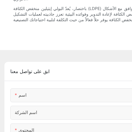
باختصار، يُعدّ البولي إيثيلين منخفض الكثافة (LDPE) مادةً متعددة الاستخدامات، ومناسبةً تمامًا لتطبيقات التشكيل الحراري بفضل مرونته ومتانته وفعاليته من حيث التكلفة. إن قدرة هذه المادة على التوافق مع الأشكال
ض الكثافة لإعادة التدوير وفوائده البيئية تعزز جاذبيته لعمليات التشكيل
ابق على تواصل معنا
اسم
اسم الشركة
المحتوى