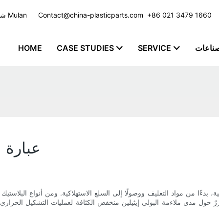
​​​​​​​ +86 021 3479 1660
Contact@china-plasticparts.com
شركة تصنيع حقن البلاستيك مع خدمة مخصصة للعديد من الصناعات - مجموعة Mulan
صناعات
SERVICE
CASE STUDIES
HOME
هل LDPE 
بدءًا من مواد التغليف ووصولًا إلى السلع الاستهلاكية. ومن أنواع البلاستيك الشائعة الاستخد
ررٌ حول مدى ملاءمة البولي إيثيلين منخفض الكثافة لعمليات التشكيل الحرا