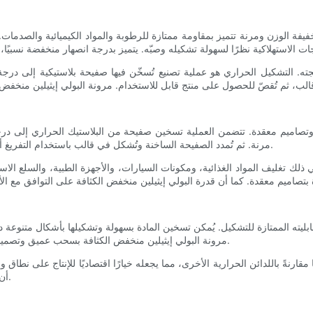
مرنة. ثم تُمدد الصفيحة الساخنة وتُشكل في قالب باستخدام التفريغ أو الضغط أو كليهما. بعد أن تبرد الصفيحة وتتصلب، تحتفظ بشكل القالب.
ك تغليف المواد الغذائية، ومكونات السيارات، والأجهزة الطبية، والسلع الاسته
مرونة البولي إيثيلين منخفض الكثافة بسحب عميق وتصميمات معقدة، مما يجعله مناسبًا للمنتجات ذات الأشكال الهندسية المعقدة.
أن خفة وزنه تُسهم في تقليل تكاليف الشحن واستهلاك الطاقة أثناء الإنتاج.