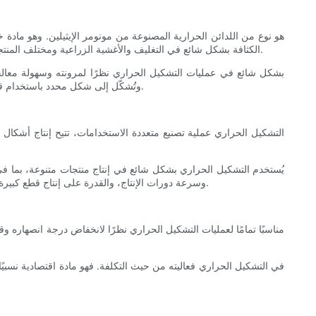
الكثافة بشكل شائع في التغليف والأغشية الزراعية ومختلف المنتجات الاستهلاكية نظرًا لسهولة تشكيله وصبّه. يتميز بدرجة انصهار منخفضة نسبيًا، مما يجعله مناسبًا لطرق معالجة مختلفة، بما في ذلك التشكيل الحراري.
وتُشكّل إلى شكل محدد باستخدام قالب، ثم تُقصّ للحصول على منتج قابل للاستخدام. مرونة البولي إيثيلين منخفض الكثافة وقابليته للتشكيل تجعله مادة مثالية لتطبيقات التشكيل الحراري.
يُستخدم التشكيل الحراري بشكل شائع في إنتاج منتجات متنوعة، بما في ذل
وسرعة دورات الإنتاج، والقدرة على إنتاج قطع كبيرة بتصاميم معقدة. كما أن قدرة البولي إيثيلين منخفض الكثافة على التوافق مع الأشكال والخطوط المعقدة تجعله خيارًا شائعًا لتطبيقات التشكيل الحراري.