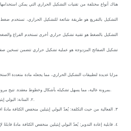
هناك أنواع مختلفة من تقنيات التشكيل الحراري التي يمكن استخدامها
التشكيل بالتفريغ هو طريقة شائعة للتشكيل الحراري، تستخدم ضغط ا
التشكيل بالضغط هو تقنية تشكيل حراري أخرى تستخدم الفراغ والضغط م
تشكيل الصفائح المزدوجة هو عملية تشكيل حراري تتضمن تسخين صفائح
١. المرونة: يتميز البولي إيثيلين منخفض الكثافة (LDPE) بمرونة عالية، مما يسهل تشكيله بأشكال وخطوط معقدة. تتيح مرونته إمكانية السحب العميق والتصميم المعقد، مما يجعله مناسبًا لمجموعة متنوعة من التطبيقات.
٢. المتانة: البولي إيثيلين منخفض الكثافة مادة متينة تتحمل الصدمات والرطوبة والمواد الكيميائية. هذه المتانة تجعلها مثالية للمنتجات التي تتطلب أداءً وموثوقية طويلي الأمد.
٣. الفعالية من حيث التكلفة: يُعدّ البولي إيثيلين منخفض الكثافة مادةً
٤. قابلية إعادة التدوير: يُعدّ البولي إيثيلين منخفض الكثافة مادةً قابلة