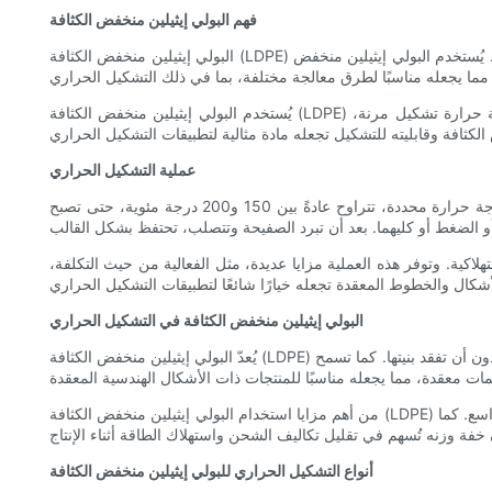
فهم البولي إيثيلين منخفض الكثافة
البولي إيثيلين منخفض الكثافة (LDPE) هو نوع من اللدائن الحرارية المصنوعة من مونومر الإيثيلين. وهو مادة خفيفة الوزن ومرنة تتميز بمقاومة ممتازة للرطوبة والمواد الكيميائية والصدمات. يُستخدم البولي إيثيلين منخفض
يُستخدم البولي إيثيلين منخفض الكثافة (LDPE) بشكل شائع في عمليات التشكيل الحراري نظرًا لمرونته وسهولة معالجته. التشكيل الحراري هو عملية تصنيع تُسخّن فيها صفيحة بلاستيكية إلى درجة حرارة تشكيل مرنة،
عملية التشكيل الحراري
التشكيل الحراري عملية تصنيع متعددة الاستخدامات، تتيح إنتاج أشكال وتصاميم معقدة. تتضمن العملية تسخين صفيحة من البلاستيك الحراري إلى درجة حرارة محددة، تتراوح عادةً بين 150 و200 درجة مئوية، حتى تصبح
لاكية. وتوفر هذه العملية مزايا عديدة، مثل الفعالية من حيث التكلفة،
البولي إيثيلين منخفض الكثافة في التشكيل الحراري
يُعدّ البولي إيثيلين منخفض الكثافة (LDPE) مناسبًا تمامًا لعمليات التشكيل الحراري نظرًا لانخفاض درجة انصهاره وقابليته الممتازة للتشكيل. يُمكن تسخين المادة بسهولة وتشكيلها بأشكال متنوعة دون أن تفقد بنيتها. كما تسمح
من أهم مزايا استخدام البولي إيثيلين منخفض الكثافة (LDPE) في التشكيل الحراري فعاليته من حيث التكلفة. فهو مادة اقتصادية نسبيًا مقارنةً باللدائن الحرارية الأخرى، مما يجعله خيارًا اقتصاديًا للإنتاج على نطاق واسع. كما
أنواع التشكيل الحراري للبولي إيثيلين منخفض الكثافة