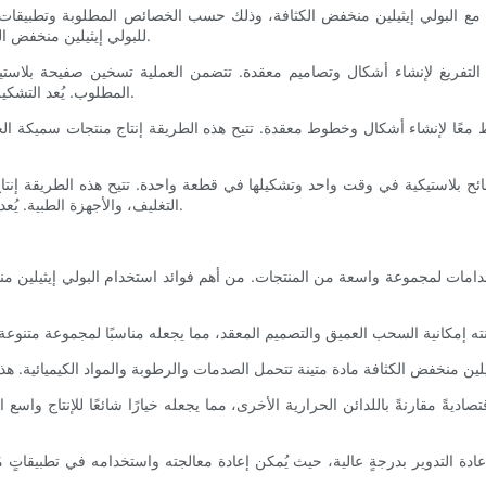
 مع البولي إيثيلين منخفض الكثافة، وذلك حسب الخصائص المطلوبة وتطبيقات ال
للبولي إيثيلين منخفض الكثافة التشكيل بالتفريغ، والتشكيل بالضغط، والتشكيل المزدوج للصفائح.
لتفريغ لإنشاء أشكال وتصاميم معقدة. تتضمن العملية تسخين صفيحة بلاستيك
المطلوب. يُعد التشكيل بالتفريغ مثاليًا لإنتاج منتجات رقيقة الجدران ذات ملمس سطحي دقيق.
عًا لإنشاء أشكال وخطوط معقدة. تتيح هذه الطريقة إنتاج منتجات سميكة الجد
 بلاستيكية في وقت واحد وتشكيلها في قطعة واحدة. تتيح هذه الطريقة إنت
التغليف، والأجهزة الطبية. يُعد تشكيل الصفائح المزدوجة مثاليًا للتطبيقات التي تتطلب قوة ومتانة أكبر.
 اقتصاديةً مقارنةً باللدائن الحرارية الأخرى، مما يجعله خيارًا شائعًا للإنتاج 
ً لإعادة التدوير بدرجةٍ عالية، حيث يُمكن إعادة معالجته واستخدامه في تطبيقاتٍ مُخ