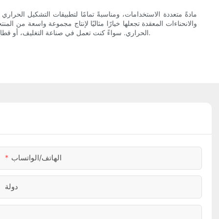
والانحناءات المعقدة تجعلها خيارًا مثاليًا لإنتاج مجموعة واسعة من المنت
الحراري. سواءً كنت تعمل في صناعة التغليف، أو قطاع السيارات، أو المجال الطبي، فإن التشكيل الحراري باستخدام البولي إيثيلين منخفض الكثافة يوفر حلاً فعالاً من حيث التكلفة لتلبية احتياجاتك التصنيعية.
الهاتف/الواتساب
دولة