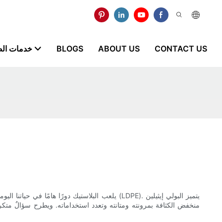
CONTACT US
ABOUT US
BLOGS
خدمات ال
يلعب البلاستيك دورًا هامًا في حياتنا اليومية، 
منخفض الكثافة بمرونته ومتانته وتعدد استخداماته. ويطرح سؤالٌ متك