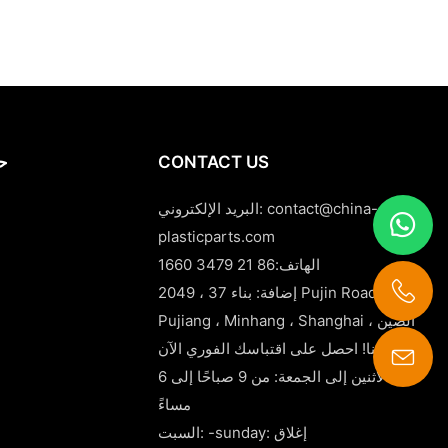
CONTACT US
حا
contact@china-
البريد الإلكتروني:
plasticparts.com
الهاتف:86 21 3479 1660
إضافة: بناء 37 ، 2049 Pujin Road ،
Pujiang ، Minhang ، Shanghai ، الصين
اتصل بنا! احصل على اقتباسك الفوري الآن!
من الاثنين إلى الجمعة: من 9 صباحًا إلى 6
contact@china-plasticparts.com
مساءً
السبت: -sunday: إغلاق