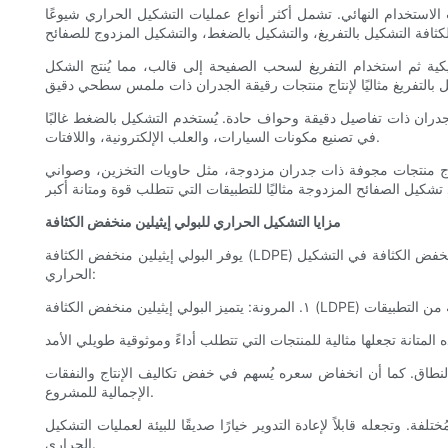
استخدام النهائي. تشمل أكثر أنواع عمليات التشكيل الحراري شيوعًا
ية ثم استخدام التفريغ لسحب الصفيحة إلى قالب، مما يُنتج الشكل
ران ذات تفاصيل دقيقة وحواف حادة. يُستخدم التشكيل بالضغط غالبًا
في تصنيع مكونات السيارات، والعلب الإلكترونية، واللافتات.
اج منتجات مجوفة ذات جدران مزدوجة، مثل حاويات التخزين، وصواني
مزايا التشكيل الحراري للبولي إيثيلين منخفض الكثافة
يوفر البولي إيثيلين منخفض الكثافة (LDPE) مزايا عديدة لتطبيقات التشكيل الحراري، مما يجعله مادة متعددة الاستخدامات لمجموعة واسعة من المنتجات. من أهم فوائد استخدام البولي إيثيلين منخفض الكثافة في التشكيل
الحراري:
واسع النطاق. كما أن انخفاض سعره يُسهم في خفض تكاليف الإنتاج والنفقات
الإجمالية للمشروع.
تلفة. وتجعله قابلاً لإعادة التدوير خيارًا صديقًا للبيئة لعمليات التشكيل
الحراري.