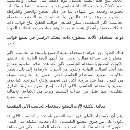
الآلات. تتيح هذه التقنية تشكيل مواد دقيقة مثل المعدن والبلاستيك
والخشب لإنشاء تصاميم قوالب معقدة. تستطيع ماكينات CNC تنفيذ
مجموعة واسعة من المهام، بما في ذلك الطحن والحفر والخراطة
والطحن، بسرعة ودقة عاليتين. باستخدام تقنية التصنيع باستخدام
الحاسب الآلي المتقدمة، يمكن لصانعي قوالب الحقن إنتاج قوالب ذات
تحمّلات دقيقة وأشكال هندسية معقدة وتشطيبات سطحية فائقة الجودة.
فوائد استخدام الآلات المتطورة ذات التحكم الرقمي في تصنيع قوالب
الحقن
هناك العديد من الفوائد لاستخدام تقنية التصنيع باستخدام الحاسب الآلي
المتطورة في صناعة قوالب الحقن. من أهمها الدقة العالية التي تحققها
ماكينات التصنيع باستخدام الحاسب الآلي. تُعد هذه الدقة أساسية لضمان
دقة أبعاد القوالب النهائية وخلوها من العيوب. بالإضافة إلى ذلك، يمكن
لماكينات التصنيع باستخدام الحاسب الآلي العمل مع مجموعة متنوعة
من المواد، مما يتيح مرونة أكبر في تصميم وإنتاج القوالب. كما يوفر
التصنيع باستخدام الحاسب الآلي أوقات إنتاج أسرع مقارنةً بالطرق
التقليدية، مما يقلل من فترات التسليم ويزيد من الكفاءة الإجمالية
لعملية التصنيع.
فعالية التكلفة لآلات التصنيع باستخدام الحاسب الآلي المتقدمة
رغم أن الاستثمار الأولي في تقنية التصنيع باستخدام الحاسب الآلي قد
يكون أعلى من طرق التصنيع التقليدية، إلا أن فعالية التكلفة على المدى
الطويل لاستخدام ماكينات التصنيع باستخدام الحاسب الآلي في صناعة