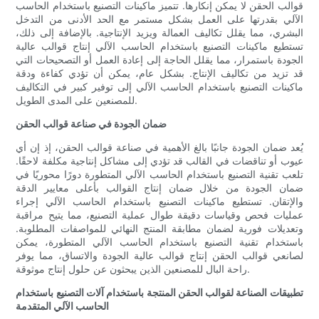
قوالب الحقن لا يمكن إنكارها. تتميز ماكينات التصنيع باستخدام الحاسب
الآلي بقدرتها على العمل بشكل مستمر مع الحد الأدنى من التدخل
البشري، مما يقلل تكاليف العمالة ويزيد الإنتاجية. بالإضافة إلى ذلك،
تستطيع ماكينات التصنيع باستخدام الحاسب الآلي إنتاج قوالب عالية
الجودة باستمرار، مما يقلل الحاجة إلى إعادة العمل أو التصحيحات التي
قد تزيد من تكاليف الإنتاج. بشكل عام، يمكن أن تؤدي كفاءة ودقة
ماكينات التصنيع باستخدام الحاسب الآلي إلى توفير كبير في التكاليف
للمصنعين على المدى الطويل.
ضمان الجودة في صناعة قوالب الحقن
يُعد ضمان الجودة جانبًا بالغ الأهمية في صناعة قوالب الحقن، إذ إن أي
عيوب أو تناقضات في القالب قد تؤدي إلى مشاكل إنتاجية مكلفة لاحقًا.
تلعب تقنية التصنيع باستخدام الحاسب الآلي المتطورة دورًا محوريًا في
ضمان الجودة من خلال ضمان إنتاج القوالب بأعلى معايير الدقة
والإتقان. تستطيع ماكينات التصنيع باستخدام الحاسب الآلي إجراء
عمليات فحص وقياسات دقيقة طوال عملية التصنيع، مما يتيح مراقبة
وتعديلات فورية لضمان مطابقة المنتج النهائي للمواصفات المطلوبة.
باستخدام تقنية التصنيع باستخدام الحاسب الآلي المتطورة، يمكن
لصانعي قوالب الحقن إنتاج قوالب عالية الجودة والاتساق، مما يوفر
راحة البال للمصنعين الذين يبحثون عن حلول إنتاج موثوقة.
تطبيقات الصناعة لقوالب الحقن المنتجة باستخدام آلات التصنيع باستخدام
الحاسب الآلي المتقدمة