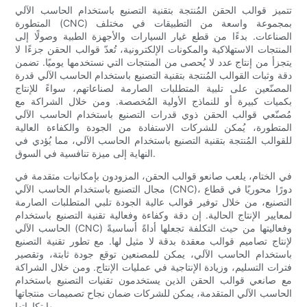
تتميز قوالب الحقن المُنتجة بتقنية التصنيع باستخدام الحاسب الآلي
المتطورة (CNC) بمجموعة واسعة من التطبيقات في مختلف
الصناعات. بدءًا من قطع غيار السيارات والأجهزة الطبية وصولًا إلى
المنتجات الاستهلاكية والمكونات الإلكترونية، تُعدّ قوالب الحقن جزءًا لا
يتجزأ من إنتاج عدد لا يُحصى من المنتجات التي نستخدمها يوميًا. تضمن
دقة وثبات القوالب المُنتجة بتقنية التصنيع باستخدام الحاسب الآلي قدرة
المصنّعين على تلبية المتطلبات الصارمة لصناعاتهم، سواءً للإنتاج
بكميات كبيرة أو للنماذج الأولية المُخصصة. ومن خلال الشراكة مع
مُصنّعي قوالب الحقن ذوي قدرات التصنيع باستخدام الحاسب الآلي
المتطورة، يُمكن للشركات الاستفادة من الجودة والكفاءة العالية
للقوالب المُنتجة بتقنية التصنيع باستخدام الحاسب الآلي، مما يُؤدي في
النهاية إلى ميزة تنافسية في السوق.
في الختام، يلعب صانعو قوالب الحقن، المزودون بإمكانيات متقدمة في
مجال التصنيع باستخدام الحاسب الآلي (CNC)، دورًا محوريًا في قطاع
التصنيع، من خلال توفير قوالب عالية الجودة تلبي المتطلبات الصارمة
لمعايير الإنتاج الحالية. إن دقة وكفاءة وفعالية تقنية التصنيع باستخدام
الحاسب الآلي (CNC) وفعاليتها من حيث التكلفة تجعلها أداةً أساسيةً
لإنتاج تصاميم قوالب معقدة بدقة لا مثيل لها. مع تطور تقنية التصنيع
باستخدام الحاسب الآلي، يمكن للمصنعين توقع جودة ثابتة، وتقصير
فترات التسليم، وزيادة الإنتاجية في عمليات الإنتاج. ومن خلال الشراكة
مع صانعي قوالب الحقن الذين يستخدمون تقنيات التصنيع باستخدام
الحاسب الآلي المتقدمة، يمكن للشركات ضمان نجاح تصميمات منتجاتها
وابتكاراتها.