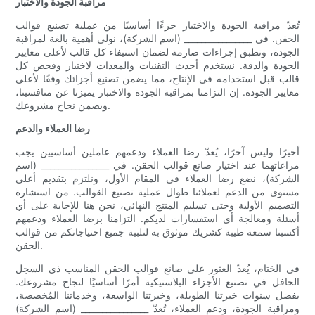
مراقبة الجودة والاختبار
تُعدّ مراقبة الجودة والاختبار جزءًا أساسيًا من عملية تصنيع قوالب
الحقن. في ________________ (اسم الشركة)، نولي أهمية بالغة لمراقبة
الجودة، ونطبق إجراءات صارمة لضمان استيفاء كل قالب لأعلى معايير
الجودة والدقة. نستخدم أحدث التقنيات والمعدات لاختبار وفحص كل
قالب قبل استخدامه في الإنتاج، مما يضمن تصنيع أجزائك وفقًا لأعلى
معايير الجودة. إن التزامنا بمراقبة الجودة والاختبار يميزنا عن منافسينا،
ويضمن نجاح مشروعك.
رضا العملاء والدعم
أخيرًا وليس آخرًا، يُعدّ رضا العملاء ودعمهم عاملين أساسيين يجب
مراعاتهما عند اختيار صانع قوالب الحقن. في ________________ (اسم
الشركة)، نضع رضا العملاء في المقام الأول، ونلتزم بتقديم أعلى
مستوى من الدعم لعملائنا طوال عملية تصنيع القوالب. من استشارة
التصميم الأولية وحتى تسليم المنتج النهائي، نحن هنا للإجابة على أي
أسئلة ومعالجة أي استفسارات لديكم. التزامنا برضا العملاء ودعمهم
أكسبنا سمعة طيبة كشريك موثوق به لتلبية جميع احتياجاتكم من قوالب
الحقن.
في الختام، يُعدّ العثور على صانع قوالب الحقن المناسب ذي السجل
الحافل في تصنيع الأجزاء البلاستيكية أمرًا أساسيًا لنجاح مشروعك.
بفضل سنوات خبرتنا الطويلة، وخبرتنا الواسعة، وخدماتنا المُخصصة،
ومراقبة الجودة، ودعم العملاء، تُعدّ ________________ (اسم الشركة)