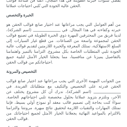
بفضل سنوات خبرتنا الطويلة في هذا المجال، أتقنا فنّ صناعة قوالب
الحقن عالية الجودة التي تُلبي احتياجات عملائنا.
الخبرة والتخصص
من أهم العوامل التي يجب مراعاتها عند اختيار صانع قوالب الحقن هو
خبرته وكفاءته في هذا المجال. في ________________ (اسم الشركة)،
لدينا فريق من المحترفين المهرة ذوي الخبرة الطويلة في تصنيع قوالب
الحقن لمجموعة واسعة من الصناعات. من قطع غيار السيارات إلى
السلع الاستهلاكية، نمتلك المعرفة والخبرة اللازمتين لتقديم قوالب عالية
الجودة تلبي المتطلبات الخاصة بكل مشروع. التزامنا بالتميز واهتمامنا
بالتفاصيل يميزنا عن منافسينا، مما يجعلنا الخيار الأمثل لتلبية جميع
احتياجاتكم من قوالب الحقن.
التخصيص والمرونة
من الجوانب المهمة الأخرى التي يجب مراعاتها عند اختيار صانع قوالب
الحقن قدرته على التخصيص والتكيف مع متطلباتك الفريدة. في
________________ (اسم الشركة)، ندرك أن كل مشروع يختلف عن
الآخر، ونلتزم بتزويد عملائنا بحلول مخصصة تلبي احتياجاتهم الخاصة.
سواءً كنت بحاجة إلى تصميم قالب معقد أو نموذج أولي بسيط، فإننا
نمتلك المهارات والتقنيات اللازمة لتحقيق نتائج مبهرة. مرونتنا والتزامنا
بالالتزام بالمواعيد النهائية يجعلاننا الخيار الأمثل لجميع احتياجاتك من
قوالب الحقن.