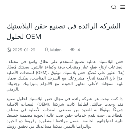
الشركة الرائدة في تصنيع حقن البلاستيك
لحلول OEM
2025-01-29
Mulan
4
حقن البلاستيك عملية تصنيع تُستخدم على نطاق واسع في مختلف
الصناعات لإنتاج قطع غيار ومنتجات بدقة وكفاءة عاليتين. بصفتك مُصنّعًا
للمعدات الأصلية (OEM)، يُعدّ العثور على مُصنّع حقن بلاستيك موثوق
أمرًا بالغ الأهمية لنجاح مشروعك. مع الشريك المناسب، يمكنك ضمان
تلبية منتجاتك لأعلى معايير الجودة مع الالتزام بميزانيتك وجدولك
الزمني.
إذا كنت تبحث عن شركة رائدة في مجال حقن البلاستيك لحلول تصنيع
المعدات الأصلية (OEM)، فقد وجدت ضالتك. لطالما كانت شركتنا
شريكًا موثوقًا به للعديد من مصنعي المعدات الأصلية في مختلف
القطاعات، حيث نقدم خدمات حقن صب عالية الجودة مصممة خصيصًا
لتلبية احتياجاتهم الخاصة. بفضل مرافقنا المتطورة وفريقنا ذو الخبرة
والتزامنا بالتميز، يمكننا مساعدتك في تحقيق رؤيتك.