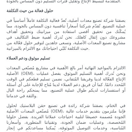
المتقدمة لتبسيط الإنتاج وتقليل فترات التسليم دون المساس بالجودة.
حلول فعالة من حيث التكلفة
بصفتنا شركة تصنيع معدات أصلية، تُعدّ فعالية التكلفة عاملاً أساسياً في
عملية التصنيع. تُقدّم شركتنا أسعاراً تنافسية دون المساس بالجودة، مما
يُمكّنك من تحقيق أقصى استفادة من ميزانيتك وتحقيق أهداف
مشروعك دون إثقال كاهلك. نحن نُدرك أهمية ضبط التكاليف في
مشاريع تصنيع المعدات الأصلية، ونسعى جاهدين لتوفير حلول فعّالة من
حيث التكلفة تُلبّي احتياجاتك مع الالتزام بالميزانية.
تسليم موثوق ودعم العملاء
الالتزام بالمواعيد النهائية أمر بالغ الأهمية في مشاريع مُصنّعي المعدات
الأصلية (OEM)، ونحن نُدرك أهمية التسليم الموثوق. بفضل عمليات
الإنتاج الفعّالة لدينا وفريقنا المُتفاني، نضمن تسليم قطعكم في الوقت
المُحدد دائمًا. كما أن فريق دعم العملاء لدينا مُتاح للإجابة على أي أسئلة
أو استفسارات لديكم طوال عملية التصنيع، مما يمنحكم راحة البال
والثقة في خدماتنا.
في الختام، بصفتنا شركة رائدة في تصنيع حقن البلاستيك لحلول
مُصنّعي المعدات الأصلية (OEM)، فإننا ملتزمون بتقديم خدمات عالية
الجودة مُصممة خصيصًا لتلبية احتياجات عملائنا الفريدة. بفضل حلولنا
المُخصصة، وعمليات ضمان الجودة، وتقنياتنا المتطورة، وأسعارنا
المُناسبة، وخدمات التوصيل الموثوقة، يُمكننا مساعدتكم في إنجاز