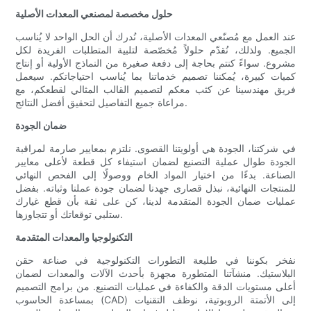
حلول مخصصة لمصنعي المعدات الأصلية
عند العمل مع مُصنّعي المعدات الأصلية، نُدرك أن الحل الواحد لا يُناسب
الجميع. ولذلك، نُقدّم حلولاً مُخصّصة لتلبية المتطلبات الفريدة لكل
مشروع. سواءً كنتم بحاجة إلى دفعة صغيرة من النماذج الأولية أو إنتاج
كميات كبيرة، يُمكننا تصميم خدماتنا بما يُناسب احتياجاتكم. سيعمل
فريق مهندسينا عن كثب معكم لتصميم القالب المثالي لقطعكم، مع
مراعاة جميع التفاصيل لتحقيق أفضل النتائج.
ضمان الجودة
في شركتنا، الجودة هي أولويتنا القصوى. نلتزم بمعايير صارمة لمراقبة
الجودة طوال عملية التصنيع لضمان استيفاء كل قطعة لأعلى معايير
الصناعة. بدءًا من اختيار المواد الخام ووصولًا إلى الفحص النهائي
للمنتجات النهائية، نبذل قصارى جهدنا لضمان جودة عملنا وثباته. بفضل
عمليات ضمان الجودة المتقدمة لدينا، كن على ثقة بأن قطع غيارك
ستلبي توقعاتك أو تتجاوزها.
التكنولوجيا والمعدات المتقدمة
نفخر بكوننا في طليعة التطورات التكنولوجية في صناعة حقن
البلاستيك. منشآتنا المتطورة مجهزة بأحدث الآلات والمعدات لضمان
أعلى مستويات الدقة والكفاءة في عمليات التصنيع. من برامج التصميم
بمساعدة الحاسوب (CAD) إلى الأتمتة الروبوتية، نوظف التقنيات