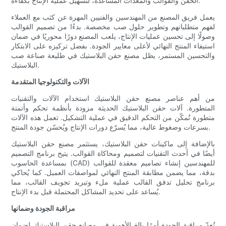
الحقن والقوالب والمعدات المساعدة، لتسهيل عملية الإنتاج بكفاءة.
يعمل فريق المصنع من المهندسين والفنيين المهرة عن كثب مع العملاء
لفهم متطلباتهم وتطوير حلول صب مخصصة. بدءًا من تصميم القوالب
وصولًا إلى تحسين عمليات الإنتاج، يلعب المصنع دورًا محوريًا في ضمان
استيفاء المنتج النهائي لأعلى معايير الجودة. بفضل تركيزه على الابتكار
والتحسين المستمر، يظل مصنع حقن البلاستيك في طليعة صناعة صب
البلاستيك.
الآلات والتكنولوجيا المتقدمة
من أهم عناصر مصنع حقن البلاستيك استخدام الآلات والتقنيات
المتطورة. آلات حقن البلاستيك الحديثة مزودة بأنظمة تحكم وأتمتة
متطورة تُمكّن من التحكم الدقيق في عملية التشكيل. تعمل هذه الآلات
بسرعات وضغوط عالية، مما يُسرّع دورات الإنتاج ويُحسّن جودة المنتج.
بالإضافة إلى ماكينات حقن البلاستيك، يستثمر مصنع حقن البلاستيك
أيضًا في أحدث التقنيات لتصميم ومحاكاة القوالب. يتيح برنامج التصميم
بمساعدة الحاسوب (CAD) للمهندسين إنشاء تصاميم معقدة للقوالب
بدقة، مما يضمن مطابقة المنتج النهائي لمواصفات العميل. كما يُحاكي
برنامج تحليل تدفق القالب عملية ملء وتبريد تجويف القالب، مما
يُساعد على تحديد المشاكل المحتملة قبل بدء الإنتاج.
مراقبة الجودة وضمانها
تُعدّ مراقبة الجودة أمرًا بالغ الأهمية في مصانع حقن البلاستيك لضمان