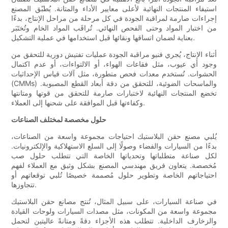
استيفاء المنتجات النهائية لأعلى معايير الأداء والمتانة. يُطبّق المصنع
إجراءات صارمة لمراقبة الجودة في كل مرحلة من مراحل الإنتاج، بدءًا
من اختبار المواد وحتى الفحص النهائي. تُراقَب المواد الخام وتُختَبَر
بعناية لضمان اتساقها ونقائها قبل استخدامها في عملية التشكيل.
أثناء الإنتاج، يُجري فنيو مراقبة الجودة عمليات تفتيش دورية للتحقق من
وجود أي عيوب، مثل فقاعات الهواء، أو الالتواءات، أو عدم اكتمال
الحشوات. تُستخدم معدات فحص متطورة، مثل آلات قياس الإحداثيات
(CMMs) والماسحات الضوئية، للتحقق من دقة أبعاد القطع المصبوبة.
تخضع المنتجات النهائية لاختبارات صارمة للتحقق من قوتها ومتانتها
وكفاءتها قبل الموافقة على شحنها إلى العملاء.
حلول مخصصة لمختلف الصناعات
يُلبي مصنع حقن البلاستيك احتياجات مجموعة واسعة من الصناعات،
بدءًا من السيارات والفضاء وصولًا إلى السلع الاستهلاكية والإلكترونيات.
لكل صناعة متطلباتها وتحدياتها الخاصة التي تتطلب حلول صب
مُخصصة. يتعاون فريق مهندسي المصنع بشكل وثيق مع العملاء لفهم
احتياجاتهم الخاصة وتطوير حلول مُصممة خصيصًا تُلبي توقعاتهم أو
تتجاوزها.
في صناعة السيارات، على سبيل المثال، تُنتج مصانع حقن البلاستيك
مجموعة واسعة من المكونات، مثل مصدات السيارات ولوحات القيادة
والزخارف الداخلية. تتطلب هذه الأجزاء دقةً ومتانةً عاليتين لتحمل