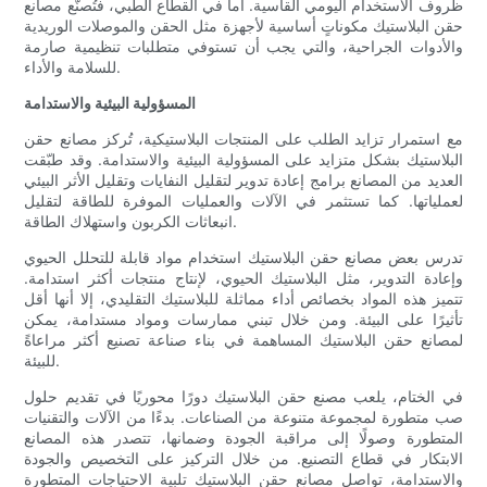
ظروف الاستخدام اليومي القاسية. أما في القطاع الطبي، فتُصنّع مصانع
حقن البلاستيك مكوناتٍ أساسية لأجهزة مثل الحقن والموصلات الوريدية
والأدوات الجراحية، والتي يجب أن تستوفي متطلبات تنظيمية صارمة
للسلامة والأداء.
المسؤولية البيئية والاستدامة
مع استمرار تزايد الطلب على المنتجات البلاستيكية، تُركز مصانع حقن
البلاستيك بشكل متزايد على المسؤولية البيئية والاستدامة. وقد طبّقت
العديد من المصانع برامج إعادة تدوير لتقليل النفايات وتقليل الأثر البيئي
لعملياتها. كما تستثمر في الآلات والعمليات الموفرة للطاقة لتقليل
انبعاثات الكربون واستهلاك الطاقة.
تدرس بعض مصانع حقن البلاستيك استخدام مواد قابلة للتحلل الحيوي
وإعادة التدوير، مثل البلاستيك الحيوي، لإنتاج منتجات أكثر استدامة.
تتميز هذه المواد بخصائص أداء مماثلة للبلاستيك التقليدي، إلا أنها أقل
تأثيرًا على البيئة. ومن خلال تبني ممارسات ومواد مستدامة، يمكن
لمصانع حقن البلاستيك المساهمة في بناء صناعة تصنيع أكثر مراعاةً
للبيئة.
في الختام، يلعب مصنع حقن البلاستيك دورًا محوريًا في تقديم حلول
صب متطورة لمجموعة متنوعة من الصناعات. بدءًا من الآلات والتقنيات
المتطورة وصولًا إلى مراقبة الجودة وضمانها، تتصدر هذه المصانع
الابتكار في قطاع التصنيع. من خلال التركيز على التخصيص والجودة
والاستدامة، تواصل مصانع حقن البلاستيك تلبية الاحتياجات المتطورة