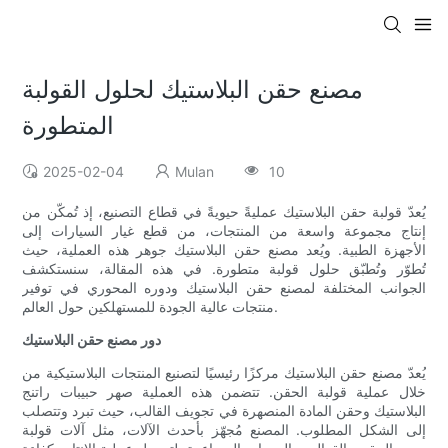
مصنع حقن البلاستيك لحلول القولبة
المتطورة
2025-02-04
Mulan
10
يُعدّ قولبة حقن البلاستيك عمليةً حيويةً في قطاع التصنيع، إذ تُمكّن من
إنتاج مجموعة واسعة من المنتجات، من قطع غيار السيارات إلى
الأجهزة الطبية. ويُعد مصنع حقن البلاستيك جوهر هذه العملية، حيث
تُطوّر وتُطبّق حلول قولبة متطورة. في هذه المقالة، سنستكشف
الجوانب المختلفة لمصنع حقن البلاستيك ودوره المحوري في توفير
منتجات عالية الجودة للمستهلكين حول العالم.
دور مصنع حقن البلاستيك
يُعدّ مصنع حقن البلاستيك مركزًا رئيسيًا لتصنيع المنتجات البلاستيكية من
خلال عملية قولبة الحقن. تتضمن هذه العملية صهر حبيبات راتنج
البلاستيك وحقن المادة المنصهرة في تجويف القالب، حيث تبرد وتتصلب
إلى الشكل المطلوب. المصنع مُجهّز بأحدث الآلات، مثل آلات قولبة