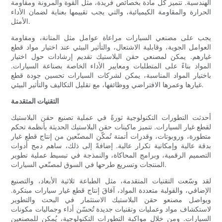
الهندسية. تتميز كل مادة بخصائص فريدة، مثل القوة والمرونة ومقاومة
الحرارة والمقاومة الكيميائية، والتي يجب تقييمها بعناية لضمان الأداء
الأمثل.
يجب على مصنعي السيارات مراعاة عوامل مثل المتانة، ومقاومة
العوامل الجوية، وقابلية الاشتعال، والتأثير البيئي عند اختيار مواد قطع
غيارهم. يمكن لمصنعي حقن البلاستيك تقديم إرشادات حول اختيار
المواد بناءً على المتطلبات ومعايير الأداء الخاصة بصناعة السيارات.
باختيار المواد المناسبة، يمكن لشركات السيارات تحسين جودة قطع
غيارها وعمرها الافتراضي ووظائفها، مع تقليل التكاليف والتأثير البيئي.
التقنيات المتقدمة
أحدثت التطورات التكنولوجية ثورةً في عملية تصنيع حقن البلاستيك
لقطع غيار السيارات. تتميز ماكينات حقن البلاستيك الحديثة بأنظمة تحكم
متطورة، وروبوتات، وقدرات أتمتة تُمكّن المصنّعين من إنتاج قطع غيار
بدقة عالية وإمكانية تكرار عالية. إضافةً إلى ذلك، ساهم دمج أدوات
التصميم الرقمية، وبرامج المحاكاة، والنمذجة في تبسيط عملية تطوير
المنتجات وتسريع طرحها في السوق لمصنّعي السيارات.
لقد وسّعت التقنيات المتقدمة، مثل الطباعة ثلاثية الأبعاد، والتصنيع
الإضافي، والقولبة متعددة المواد، آفاقَ إنتاج قطع غيار سيارات مبتكرة.
ويواصل مصنعو حقن البلاستيك الاستثمار في البحث والتطوير
لاستكشاف مواد وعمليات وتقنيات جديدة تُحسّن أداء وجماليات مكونات
السيارات. ومن خلال مواكبة التطورات التكنولوجية، يُمكن للمصنعين