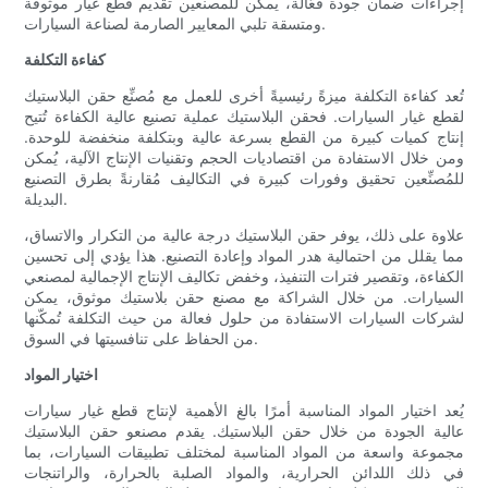
إجراءات ضمان جودة فعّالة، يمكن للمصنعين تقديم قطع غيار موثوقة
ومتسقة تلبي المعايير الصارمة لصناعة السيارات.
كفاءة التكلفة
تُعد كفاءة التكلفة ميزةً رئيسيةً أخرى للعمل مع مُصنِّع حقن البلاستيك
لقطع غيار السيارات. فحقن البلاستيك عملية تصنيع عالية الكفاءة تُتيح
إنتاج كميات كبيرة من القطع بسرعة عالية وبتكلفة منخفضة للوحدة.
ومن خلال الاستفادة من اقتصاديات الحجم وتقنيات الإنتاج الآلية، يُمكن
للمُصنِّعين تحقيق وفورات كبيرة في التكاليف مُقارنةً بطرق التصنيع
البديلة.
علاوة على ذلك، يوفر حقن البلاستيك درجة عالية من التكرار والاتساق،
مما يقلل من احتمالية هدر المواد وإعادة التصنيع. هذا يؤدي إلى تحسين
الكفاءة، وتقصير فترات التنفيذ، وخفض تكاليف الإنتاج الإجمالية لمصنعي
السيارات. من خلال الشراكة مع مصنع حقن بلاستيك موثوق، يمكن
لشركات السيارات الاستفادة من حلول فعالة من حيث التكلفة تُمكّنها
من الحفاظ على تنافسيتها في السوق.
اختيار المواد
يُعد اختيار المواد المناسبة أمرًا بالغ الأهمية لإنتاج قطع غيار سيارات
عالية الجودة من خلال حقن البلاستيك. يقدم مصنعو حقن البلاستيك
مجموعة واسعة من المواد المناسبة لمختلف تطبيقات السيارات، بما
في ذلك اللدائن الحرارية، والمواد الصلبة بالحرارة، والراتنجات