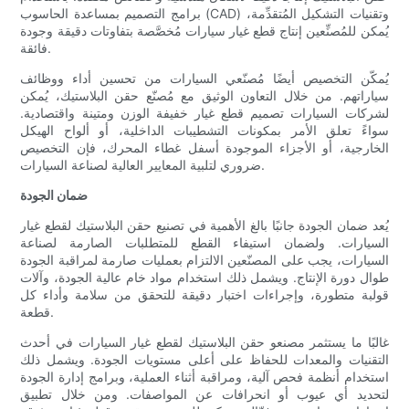
برامج التصميم بمساعدة الحاسوب (CAD) وتقنيات التشكيل المُتقدِّمة،
يُمكن للمُصنِّعين إنتاج قطع غيار سيارات مُخصَّصة بتفاوتات دقيقة وجودة
فائقة.
يُمكّن التخصيص أيضًا مُصنّعي السيارات من تحسين أداء ووظائف
سياراتهم. من خلال التعاون الوثيق مع مُصنّع حقن البلاستيك، يُمكن
لشركات السيارات تصميم قطع غيار خفيفة الوزن ومتينة واقتصادية.
سواءً تعلق الأمر بمكونات التشطيبات الداخلية، أو ألواح الهيكل
الخارجية، أو الأجزاء الموجودة أسفل غطاء المحرك، فإن التخصيص
ضروري لتلبية المعايير العالية لصناعة السيارات.
ضمان الجودة
يُعد ضمان الجودة جانبًا بالغ الأهمية في تصنيع حقن البلاستيك لقطع غيار
السيارات. ولضمان استيفاء القطع للمتطلبات الصارمة لصناعة
السيارات، يجب على المصنّعين الالتزام بعمليات صارمة لمراقبة الجودة
طوال دورة الإنتاج. ويشمل ذلك استخدام مواد خام عالية الجودة، وآلات
قولبة متطورة، وإجراءات اختبار دقيقة للتحقق من سلامة وأداء كل
قطعة.
غالبًا ما يستثمر مصنعو حقن البلاستيك لقطع غيار السيارات في أحدث
التقنيات والمعدات للحفاظ على أعلى مستويات الجودة. ويشمل ذلك
استخدام أنظمة فحص آلية، ومراقبة أثناء العملية، وبرامج إدارة الجودة
لتحديد أي عيوب أو انحرافات عن المواصفات. ومن خلال تطبيق