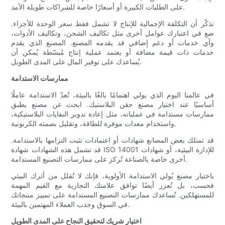
على الطلبات الكبيرة أو أسعارًا خاصة للشراكات طويلة الأمد.
تذكّر أن التكلفة الإجمالية للإنتاج لا تشمل فقط سعر الوحدة للأجزاء.
ضع في اعتبارك عوامل أخرى مثل تكاليف الشحن، وتكاليف الأدوات،
وأي خدمات أو دعم إضافي قد يقدمه المصنع. المصنع الذي يقدم
خدمات ذات قيمة مضافة أو يعتمد عملية إنتاج مُبسّطة يُمكن أن
يُساعدك على توفير المال على المدى الطويل.
ممارسات الاستدامة
في عالمنا اليوم الذي يولي اهتمامًا بالغًا بالبيئة، تُعدّ الاستدامة عاملًا
أساسيًا عند اختيار مصنع حقن البلاستيك. ابحث عن مصنع يطبق
ممارسات مستدامة في عملياته، مثل إعادة تدوير النفايات البلاستيكية،
واستخدام معدات موفرة للطاقة، وتقليل بصمته الكربونية.
قد تمتلك بعض المصانع شهادات أو اعتمادات تثبت التزامها بالاستدامة.
قد تشمل هذه الشهادات شهادة ISO 14001 للإدارة البيئية، أو شهادات
أخرى خاصة بالصناعة تُركز على ممارسات التصنيع المستدامة.
باختيار مصنع يُولي الاستدامة الأولوية، فإنك لا تُقلل من أثرك البيئي
فحسب، بل تُعزز أيضًا توافق علامتك التجارية مع القيم المهمة
للمستهلكين. تُساعدك ممارسات التصنيع المستدامة على تمييز منتجاتك
في السوق وجذب العملاء المهتمين بالبيئة.
اختيار شريك لتحقيق النجاح على المدى الطويل