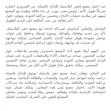
عند اختيار مصنع لحقن البلاستيك للإنتاج بالجملة، من الضروري اعتباره
شريكًا طويل الأمد، وليس مجرد مورد. إن بناء علاقة وطيدة مع المصنع
يُسهم في سلاسة عمليات الإنتاج، وتحسين مراقبة الجودة، وتوفير حلول
أكثر فعالية من حيث التكلفة على المدى الطويل.
التواصل والتعاون أساسيان لشراكة ناجحة مع مصنع حقن البلاستيك.
تأكد من تحديد توقعاتك وأهدافك بوضوح مُسبقًا، وحافظ على قنوات
تواصل مفتوحة طوال عملية الإنتاج. بالعمل الجماعي، يُمكنك مواجهة
أي تحديات قد تواجهك وإيجاد حلول إبداعية لتحسين كفاءة الإنتاج.
من المهم أيضًا تقييم أداء المصنع باستمرار وتقديم ملاحظات حول
جوانب التحسين. تساعد مراجعات الأداء والتدقيقات الدورية على ضمان
التزام المصنع بمعايير الجودة ومواعيد التسليم. بتعزيز ثقافة التحسين
المستمر، يمكنك تحقيق نجاح طويل الأمد لكل من عملك ومصنعك.
في الختام، يتطلب إيجاد مصنع حقن بلاستيك موثوق للإنتاج بالجملة
دراسة متأنية لعوامل مثل الخبرة، والمعدات، والطاقة الإنتاجية، ومعايير
مراقبة الجودة، والتكلفة، وممارسات الاستدامة، وإمكانية بناء شراكات
طويلة الأمد. باختيار مصنع يلبي هذه المعايير، يمكنك ضمان تلبية
احتياجاتك الإنتاجية بكفاءة وفعالية. خصص وقتًا للبحث وتقييم مختلف
المصانع للعثور على الشريك المناسب لعملك.
.