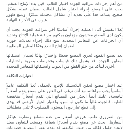
من أهم إجراءات مراقبة الجودة اختبار القالب. قبل بدء الإنتاج الضخم،
يجب على المصنع إجراء اختبار شامل للقالب لضمان عمله بشكل
صحيح. يساعد هذا على تحديد أي مشاكل محتملة مبكرًا، ويمنع ظهور
عيوب في الأجزاء النهائية.
يُعدّ التفتيش أثناء العملية إجراءً أساسيًا آخر لمراقبة الجودة. يجب أن
يكون لدى المصنع مفتشون مؤهلون يمكنهم مراقبة عملية الإنتاج وتحديد
أي انحرافات عن المعايير المحددة. يتيح ذلك إجراء تعديلات فورية
لضمان إنتاج القطع وفقًا للمعايير المطلوبة.
بعد تصنيع القطع، يُجري المصنع فحصًا واختبارًا نهائيًا لضمان استيفائها
لمعايير الجودة. قد يشمل ذلك قياسات وفحوصات بصرية واختبارات
أخرى للتأكد من خلو القطع من العيوب واستيفائها للمعايير المحددة.
اعتبارات التكلفة
عند اختيار مصنع لحقن البلاستيك للإنتاج بالجملة، تُعدّ التكلفة عاملاً
أساسياً يجب مراعاته. مع أنك ترغب في العثور على مصنع يقدم أسعاراً
تنافسية، عليك أيضاً الحذر من المصانع التي تقدم أسعاراً منخفضة
للغاية. فالجودة غالباً ما تكون لها ثمن، واختيار الخيار الأرخص قد يؤدي
إلى قطع غيار دون المستوى المطلوب لا تلبي متطلباتك.
من الضروري طلب عروض أسعار من عدة مصانع ومقارنة هياكل
أسعارها. ابحث عن مصنع يقدم أسعارًا شفافة ومستعد للتعاون معك
لإيجاد حلول فعّالة من حيث التكلفة. قد تقدم بعض المصانع خصومات