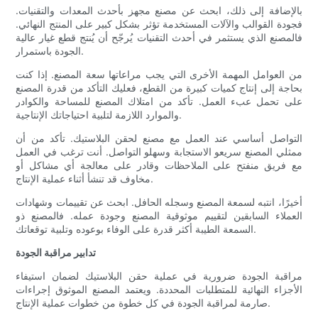
بالإضافة إلى ذلك، ابحث عن مصنع مجهز بأحدث المعدات والتقنيات.
فجودة القوالب والآلات المستخدمة تؤثر بشكل كبير على المنتج النهائي.
فالمصنع الذي يستثمر في أحدث التقنيات يُرجّح أن يُنتج قطع غيار عالية
الجودة باستمرار.
من العوامل المهمة الأخرى التي يجب مراعاتها سعة المصنع. إذا كنت
بحاجة إلى إنتاج كميات كبيرة من القطع، فعليك التأكد من قدرة المصنع
على تحمل عبء العمل. تأكد من امتلاك المصنع للمساحة والكوادر
والموارد اللازمة لتلبية احتياجاتك الإنتاجية.
التواصل أساسي عند العمل مع مصنع لحقن البلاستيك. تأكد من أن
ممثلي المصنع سريعو الاستجابة وسهلو التواصل. أنت ترغب في العمل
مع فريق منفتح على الملاحظات وقادر على معالجة أي مشاكل أو
مخاوف قد تنشأ أثناء عملية الإنتاج.
أخيرًا، انتبه لسمعة المصنع وسجله الحافل. ابحث عن تقييمات وشهادات
العملاء السابقين لتقييم موثوقية المصنع وجودة عمله. فالمصنع ذو
السمعة الطيبة أكثر قدرة على الوفاء بوعوده وتلبية توقعاتك.
تدابير مراقبة الجودة
مراقبة الجودة ضرورية في عملية حقن البلاستيك لضمان استيفاء
الأجزاء النهائية للمتطلبات المحددة. ويعتمد المصنع الموثوق إجراءات
صارمة لمراقبة الجودة في كل خطوة من خطوات عملية الإنتاج.