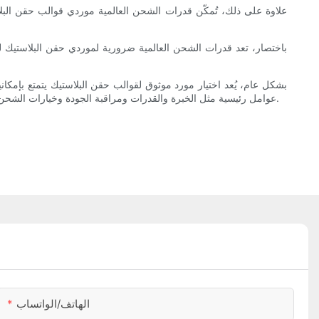
علاوة على ذلك، تُمكّن قدرات الشحن العالمية موردي قوالب حقن البل
باختصار، تعد قدرات الشحن العالمية ضرورية لموردي حقن البلاستيك ل
بشكل عام، يُعد اختيار مورد موثوق لقوالب حقن البلاستيك يتمتع بإمكا
عوامل رئيسية مثل الخبرة والقدرات ومراقبة الجودة وخيارات الشحن، وتقييم موثوقية المورد وقدراته على الشحن العالمي، يمكن للشركات العثور على شريك موثوق يلبي احتياجاتها التصنيعية ويقدم نتائج متسقة وموثوقة.
الهاتف/الواتساب