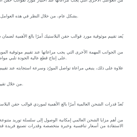
بشكل عام، من خلال النظر في هذه العوامل الرئيسية عند اختيار مورد قولبة الحقن البلاستيكية، يمكنك العثور على شريك موثوق به يلبي متطلبات الجودة والقدرة والمتطلبات اللوجستية الخاصة بك.
يُعد تقييم موثوقية مورد قوالب حقن البلاستيك أمرًا بالغ الأهمية لضم
من الجوانب المهمة الأخرى التي يجب مراعاتها عند تقييم موثوقية المو
على إنتاج قطع عالية الجودة تلبي مواصفاتك باستمرار. بالإضافة إلى ذلك، استفسر عن معدل العيوب لديه، وأداء التسليم في الوقت المحدد، وسرعة استجابته لمشاكل الجودة لتقييم موثوقيته.
علاوة على ذلك، ينبغي مراعاة تواصل المورّد وسرعة استجابته عند تقييم م
من خلال تقييم هذه الجوانب الرئيسية لموثوقية مورد قوالب الحقن البلاستيكية، يمكنك اتخاذ قرار مستنير واختيار شريك موثوق به لتلبية احتياجات التصنيع الخاصة بك.
تُعدّ قدرات الشحن العالمية أمرًا بالغ الأهمية لموردي قوالب حقن الب
من أهم مزايا الشحن العالمي إمكانية الوصول إلى سلسلة توريد متنوع
الاستفادة من أسعار تنافسية وخبرة متخصصة وقدرات تصنيع فريدة قد ل