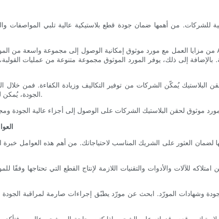
ة للشركات. من أهمها ضمان جودة قطع بلاستيكية عالية تلبي المواصفات والتفاو
من مزايا العمل مع مورد موثوق إمكانية الوصول إلى مجموعة واسعة من المواد البلاستيكية وقدرات التصنيع. سواءً ك
ة. بالإضافة إلى ذلك، يوفر المورد الموثوق مجموعة متنوعة من عمليات القولبة، م
 البلاستيك يُمكّن الشركات من توفير التكاليف وزيادة الكفاءة. فمن خلال الش
الجودة، يُمكن للشركات تقليل فترات التسليم، وتقليل النفايات، وتحسين تكاليف الإنتاج.
العوا
تها لضمان العثور على الشريك المناسب لاحتياجاتك. من أهم هذه العوامل خبر
امتلاكه للآلات والأدوات والتقنيات اللازمة لإنتاج القطع التي تحتاجها وفقًا ل
جودة وشهادات المورّد. ابحث عن مورّد يطبّق إجراءات صارمة لمراقبة الجودة 
لبلاستيك موقعه وقدراته على الشحن. إذا كنت بحاجة إلى شحن عالمي، فتأكد من 