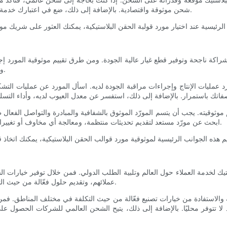
شحن موثوقة واقتصادية. بالإضافة إلى ذلك، ضع في اعتبارك خدمة العملاء وأساليب التواصل التي يتبعها المورد لضمان تعاون سلس وفعال.
ان شراكة ناجحة وتوفير قطع غيار عالية الجودة. ومن طرق تقييم موثوقية المورد
ودراسات الحالة والشهادات التي تثبت التزام المورد بالجودة ورضا العملاء.
رد عمليات الإنتاج وإجراءات مراقبة الجودة لديه. اسأل المورد عن عمليات ال
وثوقيته. يجب أن يتسم المورّد الموثوق بالشفافية والمبادرة والتواصل الفعال طوا
ابحث عن مورّد مستعد لتقديم تحديثات منتظمة، ومعالجة أي مخاوف أو تغييرات على الفور، والحفاظ على قنوات اتصال مفتوحة طوال فترة الشراكة.
لاستيك لخدمة العملاء حول العالم وتلبية الطلب الدولي. فمن خلال توفير خيارات
عملائهم، وتقديم حلول فعّالة من حيث التكلفة للشركات التي تتطلع إلى الحصول على قطع بلاستيكية من الخارج.
ة والاستفادة من خيارات تصنيع فعّالة من حيث التكلفة في مختلف المناطق. ف
ا تتوفر محليًا. بالإضافة إلى ذلك، يتيح الشحن العالمي للشركات الحصول على