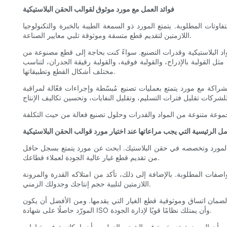
فوائد العمل مع مورد موثوق لقوالب الحقن البلاستيكية
تات المطلوبة. يتمتع المورد ذو السمعة الطيبة بالخبرة والتكنولوجيا
اللازمتين لتقديم قطع متسقة وموثوقة تلبي معايير الصناعة.
نت بحاجة إلى قطع مصنوعة من ABS، أو البولي كربونات، أو النايلون، أو غيرها من اللدائن الحرارية، فإن
ثل القولبة بالإدراج، والقولبة فوقية، والقولبة رقيقة الجدران، لتناسب
مختلف أشكال القطع وتطبيقاتها.
راكة مع مورد يتمتع بعمليات تصنيع مُبسّطة وإجراءات فعّالة لمراقبة
مل الرئيسية التي يجب مراعاتها عند اختيار مورد قوالب الحقن البلاستيكية
ة المورد وتخصصه في حقن البلاستيك. ابحث عن مورد يتمتع بسجل حافل
من تقديم قطع غيار عالية الجودة لعملاء قطاعك.
لمواصفات المطلوبة. بالإضافة إلى ذلك، تأكد من امتلاكه القدرة والمرونة
اللازمتين لتلبية حجم إنتاجك وجدولك الزمني.
لضمان اتساق وموثوقية قطع الغيار التي يقدمها. ومن الأفضل أن يكون
المورّد حاصلًا على شهادة ISO وأن يمتلك نظامًا قويًا لإدارة الجودة.
أن المورد يتمتع بخبرة في الشحن الدولي، وأن بإمكانه توفير خيارات