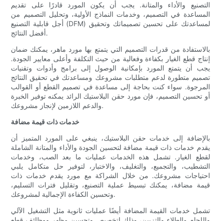
التصنيع والأداء والمتانة. يجب أن يكون المورد قادرًا على تقديم
المساعدة في التصميم، وخدمات النماذج الأولية، وتحليل التصميم من
أجل قابلية التصنيع (DFM) لمساعدتك على تحسين تصميماتك وتحقيق
أفضل النتائج.
بالاستفادة من قدرات التصميم التي يتمتع بها مورد ماهر، يمكنك ضمان
إنتاج قطع الغيار بكفاءة وفعالية من حيث التكلفة وأعلى معايير الجودة.
يجب أن يتمتع المورد بإمكانية الوصول إلى برامج وأدوات وتقنيات
تصميم متطورة لدعم متطلبات مشروعك ومساعدتك في تحقيق النتائج
المرجوة. سواء كنت بحاجة إلى مساعدة في تصميم القطع أو القوالب
أو تحسين التصميم، فإن مورد حقن البلاستيك الرائد يمكنه توفير الخبرة
والدعم اللازمين لإنجاز مشروعك.
خدمات ذات قيمة مضافة
بالإضافة إلى خدمات حقن البلاستيك، ينبغي على المورد المتميز أن
يقدم خدمات ذات قيمة مضافة لتحسين الجودة والأداء والمتانة الشاملة
لقطع الغيار. تشمل هذه الخدمات عمليات ما بعد الصب، وخدمات
التشطيب، والتجميع، والتغليف، والاختبار، لتوفير حل متكامل يلبي
احتياجات مشروعك. من خلال الشراكة مع مورد يقدم خدمات ذات
قيمة مضافة، يمكنك تبسيط عملية التصنيع، وتقليل فترات التسليم،
وتحسين الكفاءة الإجمالية لمشروعك.
تشمل خدمات القيمة المضافة أيضًا عمليات ثانوية مثل التشغيل الآلي
واللحام والطلاء والتزيين، وذلك لتخصيص وتحسين مظهر ووظائف قطع