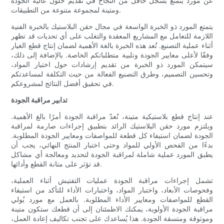
عن مورد يتمتع بسجل حافل من النجاح في تقديم حلول عالية الجودة
ومتينة لمجموعة متنوعة من التطبيقات.
يتمتع المورد ذو الخبرة الواسعة في مجال حقن البلاستيك بالخبرة الفنية
اللازمة للتعامل مع المشاريع المعقدة والتغلب على أي تحديات قد تظهر
أثناء عملية التصنيع. تُعد هذه الخبرة بالغة الأهمية لضمان إنتاج قطع الغيار
وفقًا لأعلى معايير الجودة وتلبية متطلباتكم الخاصة. بالإضافة إلى ذلك،
سيتمكن المورد ذو الخبرة من تقديم إرشادات حول اختيار المواد،
وتحسين التصميم، وطرق التصنيع الفعالة من حيث التكلفة لمساعدتكم
في تحقيق أفضل النتائج لمشروعكم.
تدابير مراقبة الجودة
عند إنتاج قطع بلاستيكية متينة، تُعدّ مراقبة الجودة أمرًا بالغ الأهمية.
ويلتزم مورد حقن البلاستيك الرائد بتطبيق إجراءات صارمة لمراقبة
الجودة لضمان استيفاء كل قطعة للمواصفات ومعايير الجودة المطلوبة.
بدءًا من الفحص الأولي للمواد وحتى اختبار المنتج النهائي، يجب أن
يطبق المورد عملية شاملة لمراقبة الجودة لتحديد ومعالجة أي مشاكل
قد تؤثر على متانة القطع وأدائها.
تشمل إجراءات مراقبة الجودة عمليات التفتيش أثناء العملية،
وفحوصات الأبعاد، واختبار المواد، واختبارات الأداء للتأكد من استيفاء
القطع للمواصفات ومعايير الأداء المطلوبة. بالعمل مع مورد يُولي
مراقبة الجودة الأولوية، يمكنك الاطمئنان إلى أن قطعك ستكون متينة
وموثوقة ومتسقة الجودة. هذا يُساعدك على تجنب تكاليف إعادة العمل،