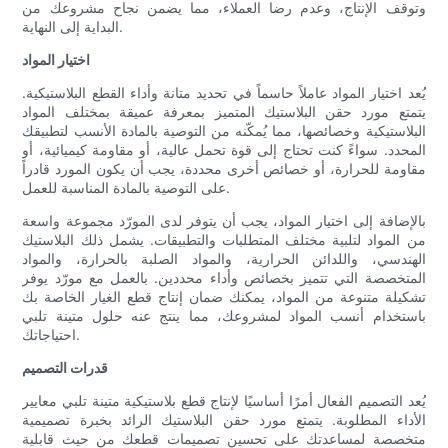
وتوقف الإنتاج، وعدم رضا العملاء، مما يضمن نجاح مشروعك من
البداية إلى النهاية.
اختيار المواد
يُعد اختيار المواد عاملاً حاسماً في تحديد متانة وأداء القطع البلاستيكية.
يتمتع مورد حقن البلاستيك المتميز بمعرفة عميقة بمختلف المواد
البلاستيكية وخصائصها، مما يُمكّنه من التوصية بالمادة الأنسب لتطبيقك
المحدد. سواءً كنت تحتاج إلى قوة تحمل عالية، أو مقاومة كيميائية، أو
مقاومة للحرارة، أو خصائص أخرى محددة، يجب أن يكون المورد قادراً
على التوصية بالمادة المناسبة للعمل.
بالإضافة إلى اختيار المواد، يجب أن يتوفر لدى المورّد مجموعة واسعة
من المواد لتلبية مختلف المتطلبات والتطبيقات. يشمل ذلك البلاستيك
الهندسي، واللدائن الحرارية، والمواد الصلبة بالحرارة، والمواد
المتخصصة التي تتميز بخصائص وأداء محددين. بالعمل مع مورّد يوفر
تشكيلة متنوعة من المواد، يمكنك ضمان إنتاج قطع الغيار الخاصة بك
باستخدام أنسب المواد لمشروعك، مما ينتج عنه حلول متينة تلبي
احتياجاتك.
قدرات التصميم
يُعد التصميم الفعال أمرًا أساسيًا لإنتاج قطع بلاستيكية متينة تلبي معايير
الأداء المطلوبة. يتمتع مورد حقن البلاستيك الرائد بخبرة تصميمية
متخصصة لمساعدتك على تحسين تصميمات قطعك من حيث قابلية