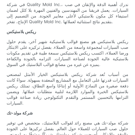
في شركة Quality Mold Inc.، ندرك أهمية الدقة والإتقان في صب
السيارات. يعمل فريقنا من المهندسين والفنيين المهرة بلا كلل لضمان
استيفاء كل مكون بلاستيكي لأعلى معايير الجودة. من التصميم إلى
الإنتاج، تفخر Quality Mold Inc. بتقديم نتائج استثنائية لعملائها.
ريكس بلاستيكس
ريكس بلاستيكس هو مصنع قوالب بلاستيكية شهير آخر، يقدم حلول
صب السيارات لمجموعة واسعة من العملاء. بفضل تركيزه على الابتكار
ورضا العملاء، اكتسب ريكس بلاستيكس سمعة طيبة في تقديم مكونات
بلاستيكية عالية الجودة لصناعة السيارات. التزامه بالجودة والكفاءة
يميزه عن غيره من مصانع قوالب البلاستيك في السوق.
من أسباب تُعد شركة ريكس بلاستيكس الخيار الأمثل لمصنعي
السيارات قدرتها على التعامل مع المشاريع المعقدة بسهولة. سواءً كانت
دفعة صغيرة من النماذج الأولية أو إنتاجًا واسع النطاق، تمتلك ريكس
بلاستيكس الخبرة والموارد اللازمة لتلبية متطلبات عملائها. ويضمن
التزامها بالتحسين المستمر والتقدم التكنولوجي ريادة صناعة قوالب
السيارات.
شركة مولد-تك
شركة مولد-تك هي مصنع رائد لقوالب البلاستيك، متخصص في توفير
حلول صب السيارات للعملاء حول العالم. بفضل تركيزها على الجودة
والدقة والابتكار، أصبحت شركة مولد-تك شريكًا موثوقًا به لمصنعي