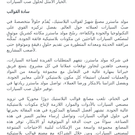
الخيار الأمثل لحلول صب السيارات.
سادة القوالب
مولد ماسترز مصنعٌ شهيرٌ لقوالب البلاستيك، يُقدّم حلولاً متخصصةً في
صبّ السيارات لعملائه حول العالم. بفضل تركيزه القوي على
التكنولوجيا والجودة والكفاءة، رسّخ مولد ماسترز مكانته كشريكٍ موثوقٍ
لمصنّعي السيارات الباحثين عن مكونات بلاستيكية فائقة الجودة. تُمكّنه
مرافقه الحديثة ومعداته المتطورة من تقديم حلولٍ دقيقةٍ وموثوقةٍ حتى
لأصعب المشاريع.
في شركة مولد ماسترز، نتفهم المتطلبات الفريدة لصناعة السيارات،
ونسعى جاهدين لتجاوز توقعات عملائنا في كل مشروع. يتمتع فريق
خبرائنا بمهارة عالية في التعامل مع مجموعة واسعة من المواد
والعمليات لضمان استيفاء كل مكون بلاستيكي لأعلى معايير الجودة.
وبفضل التزامنا بالابتكار ورضا العملاء، تواصل مولد ماسترز ريادتها في
توفير حلول صب السيارات.
في الختام، تلعب مصانع قوالب البلاستيك دورًا محوريًا في تزويد
مصنعي السيارات بالأدوات والموارد اللازمة لإنتاج مكونات بلاستيكية
عالية الجودة. تشتهر أفضل المصانع المذكورة في هذه المقالة بخبرتها
في حلول قوالب السيارات، وتواصل إرساء معايير التميز في هذه
الصناعة. سواءً من حيث الدقة أو الموثوقية أو الابتكار، توفر هذه
المصانع مجموعة واسعة من الإمكانات لتلبية الاحتياجات المتنوعة
لمصنعي السيارات. ومن خلال الشراكة مع مصنع قوالب بلاستيكية