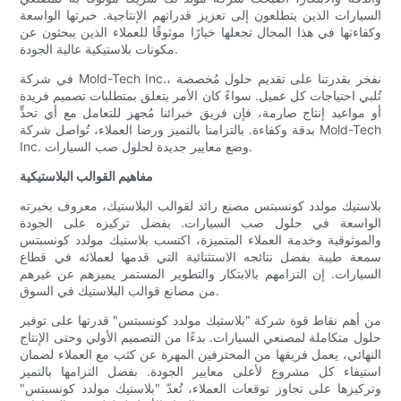
السيارات الذين يتطلعون إلى تعزيز قدراتهم الإنتاجية. خبرتها الواسعة
وكفاءتها في هذا المجال تجعلها خيارًا موثوقًا للعملاء الذين يبحثون عن
مكونات بلاستيكية عالية الجودة.
في شركة Mold-Tech Inc.، نفخر بقدرتنا على تقديم حلول مُخصصة
تُلبي احتياجات كل عميل. سواءً كان الأمر يتعلق بمتطلبات تصميم فريدة
أو مواعيد إنتاج صارمة، فإن فريق خبرائنا مُجهز للتعامل مع أي تحدٍّ
بدقة وكفاءة. بالتزامنا بالتميز ورضا العملاء، تُواصل شركة Mold-Tech
Inc. وضع معايير جديدة لحلول صب السيارات.
مفاهيم القوالب البلاستيكية
بلاستيك مولدد كونسبتس مصنع رائد لقوالب البلاستيك، معروف بخبرته
الواسعة في حلول صب السيارات. بفضل تركيزه على الجودة
والموثوقية وخدمة العملاء المتميزة، اكتسب بلاستيك مولدد كونسبتس
سمعة طيبة بفضل نتائجه الاستثنائية التي قدمها لعملائه في قطاع
السيارات. إن التزامهم بالابتكار والتطوير المستمر يميزهم عن غيرهم
من مصانع قوالب البلاستيك في السوق.
من أهم نقاط قوة شركة "بلاستيك مولدد كونسبتس" قدرتها على توفير
حلول متكاملة لمصنعي السيارات. بدءًا من التصميم الأولي وحتى الإنتاج
النهائي، يعمل فريقها من المحترفين المهرة عن كثب مع العملاء لضمان
استيفاء كل مشروع لأعلى معايير الجودة. بفضل التزامها بالتميز
وتركيزها على تجاوز توقعات العملاء، تُعدّ "بلاستيك مولدد كونسبتس"