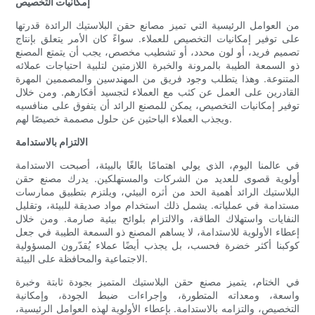
إمكانيات التخصيص
من العوامل الرئيسية التي تميز مصانع حقن البلاستيك الرائدة قدرتها
على توفير إمكانيات التخصيص للعملاء. سواءً كان الأمر يتعلق بإنتاج
تصميم فريد، أو لون محدد، أو تشطيب مخصص، يجب أن يتمتع المصنع
ذو السمعة الطيبة بالمرونة والخبرة اللازمتين لتلبية احتياجات عملائه
المتنوعة. وهذا يتطلب وجود فريق من المهندسين والمصممين المهرة
القادرين على العمل عن كثب مع العملاء لتجسيد أفكارهم. ومن خلال
توفير إمكانيات التخصيص، يمكن للمصنع الرائد أن يتفوق على منافسيه
ويجذب العملاء الباحثين عن حلول مصممة خصيصًا لهم.
الالتزام بالاستدامة
في عالمنا اليوم، الذي يولي اهتمامًا بالغًا بالبيئة، أصبحت الاستدامة
أولوية قصوى للعديد من الشركات والمستهلكين. يدرك مصنع حقن
البلاستيك الرائد أهمية الحد من أثره البيئي، ويلتزم بتطبيق ممارسات
مستدامة في عملياته. يشمل ذلك استخدام مواد صديقة للبيئة، وتقليل
النفايات واستهلاك الطاقة، والالتزام بلوائح بيئية صارمة. ومن خلال
إعطاء الأولوية للاستدامة، لا يساهم المصنع ذو السمعة الطيبة في جعل
كوكبنا أكثر خضرة فحسب، بل يجذب أيضًا عملاء يُقدّرون المسؤولية
الاجتماعية والمحافظة على البيئة.
في الختام، يتميز مصنع حقن البلاستيك المتميز بجودة ثابتة وخبرة
واسعة، ومعداته المتطورة، وإجراءات ضبط الجودة، وإمكانية
التخصيص، والتزامه بالاستدامة. بإعطاء الأولوية لهذه العوامل الرئيسية،