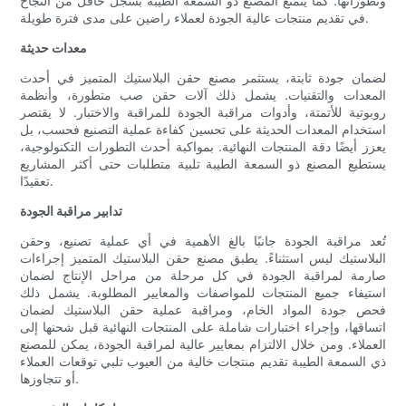
وتطوراتها. كما يتمتع المصنع ذو السمعة الطيبة بسجل حافل من النجاح
في تقديم منتجات عالية الجودة لعملاء راضين على مدى فترة طويلة.
معدات حديثة
لضمان جودة ثابتة، يستثمر مصنع حقن البلاستيك المتميز في أحدث
المعدات والتقنيات. يشمل ذلك آلات حقن صب متطورة، وأنظمة
روبوتية للأتمتة، وأدوات مراقبة الجودة للمراقبة والاختبار. لا يقتصر
استخدام المعدات الحديثة على تحسين كفاءة عملية التصنيع فحسب، بل
يعزز أيضًا دقة المنتجات النهائية. بمواكبة أحدث التطورات التكنولوجية،
يستطيع المصنع ذو السمعة الطيبة تلبية متطلبات حتى أكثر المشاريع
تعقيدًا.
تدابير مراقبة الجودة
تُعد مراقبة الجودة جانبًا بالغ الأهمية في أي عملية تصنيع، وحقن
البلاستيك ليس استثناءً. يطبق مصنع حقن البلاستيك المتميز إجراءات
صارمة لمراقبة الجودة في كل مرحلة من مراحل الإنتاج لضمان
استيفاء جميع المنتجات للمواصفات والمعايير المطلوبة. يشمل ذلك
فحص جودة المواد الخام، ومراقبة عملية حقن البلاستيك لضمان
اتساقها، وإجراء اختبارات شاملة على المنتجات النهائية قبل شحنها إلى
العملاء. ومن خلال الالتزام بمعايير عالية لمراقبة الجودة، يمكن للمصنع
ذي السمعة الطيبة تقديم منتجات خالية من العيوب تلبي توقعات العملاء
أو تتجاوزها.