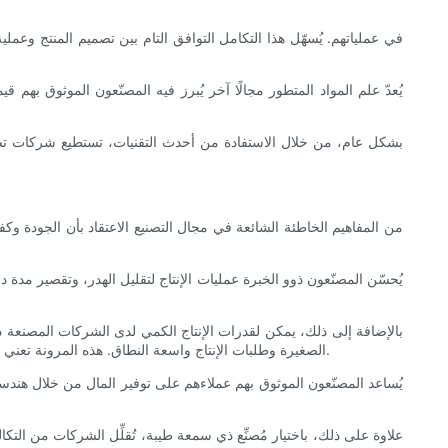
يُعدّ علم المواد المتطور مجالًا آخر يُبرز فيه المصنّعون الموثوق بهم 
بشكل عام، من خلال الاستفادة من أحدث التقنيات، تستطيع شركات تصنيع 
من المفاهيم الخاطئة الشائعة في مجال التصنيع الاعتقاد بأن الجودة وكفا
يُحسّن المصنّعون ذوو الخبرة عمليات الإنتاج لتقليل الهدر، وتقصير مدة د
بالإضافة إلى ذلك، يمكن لقدرات الإنتاج الكمي لدى الشركات المصنعة ذا
الصغيرة وطلبات الإنتاج واسعة النطاق. هذه المرونة تعني أن العملاء يمكنهم توسيع نطاق احتياجاتهم التصنيعية بمرونة، وتجنب التكاليف الباهظة المرتبطة بتعدد الموردين أو المنتجين ذوي الإنتاج الكمي غير الفعال.
يُساعد المصنّعون الموثوق بهم عملاءهم على توفير المال من خلال هندسة
علاوة على ذلك، باختيار مُصنِّع ذي سمعة طيبة، تُقلِّل الشركات من التكا