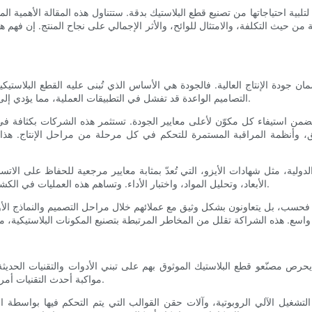
لبية احتياجاتها من تصنيع قطع البلاستيك بدقة. ستتناول هذه المقالة الأهمية ال
 من حيث التكلفة، والامتثال للوائح، والأثر الإجمالي على نجاح المنتج. إن ف
جودة الإنتاج العالية. فالجودة هي الأساس الذي تُبنى عليه القطع البلاستيكية
التصاميم الواعدة قد تفشل في التطبيقات العملية، مما يؤدي إلى عمليات سحب مكلفة للمنتجات، وتشويه السمعة، وضياع فرص تجارية.
مةً تضمن استيفاء كل مكوّن لأعلى معايير الجودة. تستثمر هذه الشركات بكثافة 
يق، وأنظمة المراقبة المستمرة للتحكم في كل مرحلة من مراحل الإنتاج. هذا ال
الدولية، مثل شهادات الأيزو، التي تُعدّ بمثابة معايير مرجعية للحفاظ على ال
الأبعاد، وتحليل المواد، واختبار الأداء. وتساهم هذه العمليات في الكشف المبكر عن الأخطاء المحتملة ومنع وصول الأجزاء المعيبة إلى العميل.
وب فحسب، بل يتعاونون بشكل وثيق مع عملائهم خلال مراحل التصميم والنماذج الأ
ص مصنّعو قطع البلاستيك الموثوق بهم على تبني الأدوات والتقنيات الحديثة التي 
مواكبة أحدث التقنيات أمراً بالغ الأهمية لتلبية متطلبات التصميم المعقدة وتوقعات العملاء المتزايدة.
التشغيل الآلي الروبوتية، وآلات حقن القوالب التي يتم التحكم فيها بواسطة