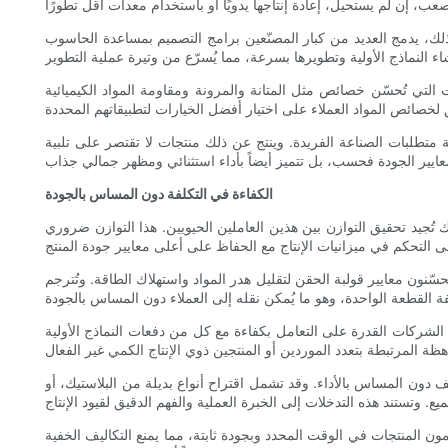
بار المصنّعين برامج التصميم بمساعدة الحاسوب (CAD) والتصنيع بمساعدة الحاسوب (CAM) في عملياتهم. يُسهّل هذا التكامل التوافق التام بين تصميم المنتج وعملية الإنتاج، مما يضمن
ات التي تُحسّن خصائص مثل المتانة والمرونة ومقاومة المواد الكيميائية
 متطلبات الصناعة الفريدة. وينتج عن ذلك منتجات لا تقتصر على تلبية
الكفاءة في التكلفة دون المساس بالجودة
ك تُجيد تحقيق التوازن بين هذين العاملين الحيويين. هذا التوازن ضروري
حسّنون معايير قولبة الحقن لتقليل هدر المواد واستهلاك الطاقة. وتُترجم
 الشركات القدرة على التعامل بكفاءة مع كل من دفعات النماذج الأولية
 دون المساس بالأداء. وقد تشمل اقتراح أنواع بديلة من البلاستيك، أو
ّمون المنتجات في الوقت المحدد وبجودة ثابتة، مما يمنع التكاليف الخفية