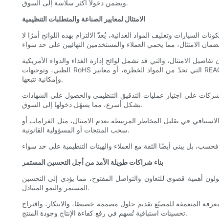
ويضمن دخولاً أكثر سلاسة إلى السوق.
الامتثال لمعايير الصناعة والمتطلبات التنظيمية
لسيارات وتغليف المواد الغذائية، يُعدّ الالتزام بهذه اللوائح أمرًا لا
والتي قد تشمل لوائح إدارة الغذاء والدواء الأمريكية (FDA) الخاصة بالبلاستيك
الطبي، وتوجيهات RoHS التي تحدّ من المواد الخطرة، أو معايير REACH التي تتحكم في السلامة الكيميائية. وتُعدّ قدرتهم على تطبيق وتوثيق الامتثال ميزةً بالغة الأهمية للشركات التي يجب عليها إثبات شهادات منتجاتها
وإمكانية تتبعها.
شركات على اجتياز عمليات التدقيق التنظيمي والحصول على الشهادات
بشكل أسرع، مما يسهّل دخولها إلى السوق.
لاستباقي في تقليل المخاطر المرتبطة بعدم الامتثال، مثل الغرامات أو
سحب المنتجات أو المسؤولية القانونية.
بناء شراكات طويلة الأمد من أجل التحسين المستمر
يولون أهمية قصوى للتعاون والتواصل المفتوح، مما يؤدي إلى التحسين
المستمر والنمو المتبادل.
فة المتعمقة للمصنّع تقديم حلول مصممة خصيصًا، والابتكار، واقتراح
تحسينات استباقية تُسهم في رفع كفاءة الإنتاج وجودة المنتج.