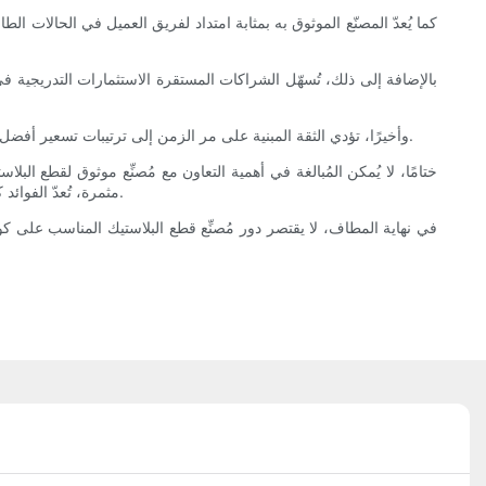
كما يُعدّ المصنّع الموثوق به بمثابة امتداد لفريق العميل في الحالات ال
بالإضافة إلى ذلك، تُسهّل الشراكات المستقرة الاستثمارات التدريجية في
وأخيرًا، تؤدي الثقة المبنية على مر الزمن إلى ترتيبات تسعير أفضل، وجدولة ذات أولوية، ومستويات خدمة أعلى. إن اختيار شركة تصنيع قطع بلاستيكية تركز على بناء العلاقات يُسفر عن عمليات تصنيع أكثر مرونة ونجاحًا.
ختامًا، لا يُمكن المُبالغة في أهمية التعاون مع مُصنِّع موثوق لقطع الب
مثمرة، تُعدّ الفوائد كبيرة وواسعة النطاق. ينبغي على الشركات الساعية إلى التميز في أسواقها أن تُعطي الأولوية للعمل مع مُصنِّع ذي سمعة طيبة يتوافق مع قيمها وأهدافها.
في نهاية المطاف، لا يقتصر دور مُصنِّع قطع البلاستيك المناسب على كو