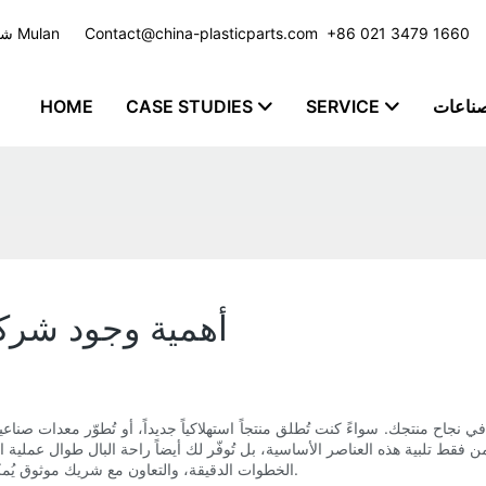
​​​​​​​ +86 021 3479 1660
Contact@china-plasticparts.com
شركة تصنيع حقن البلاستيك مع خدمة مخصصة للعديد من الصناعات - مجموعة Mulan
صناعات
SERVICE
CASE STUDIES
HOME
أهمية وجود شركة
ً في نجاح منتجك. سواءً كنت تُطلق منتجاً استهلاكياً جديداً، أو تُطوّر معدات صنا
من فقط تلبية هذه العناصر الأساسية، بل تُوفّر لك أيضاً راحة البال طوال عملية 
الخطوات الدقيقة، والتعاون مع شريك موثوق يُمكن أن يُحدث فرقاً كبيراً بين تجربة مليئة بالمتاعب وتسليم سلس وفعّال.