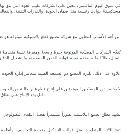
في سوق اليوم التنافسي، يتعين على الشركات تقييم الجهة التي تثق بها لت
مستكشفةً جوانب رئيسية مثل ضمان الجودة، والقدرات التقنية، والفعالية
من أهم الأسباب للتعاون مع شركة تصنيع قطع بلاستيكية موثوقة هو ضمان 
تُقدّم الشركات المصنّعة الموثوقة خبرةً واسعةً ومعرفةً تقنيةً متقد
المثال، غالبًا ما تستخدم تقنية قولبة الحقن المتقدمة، والتشغيل الدق
علاوة على ذلك، يلتزم المصنّع ذو السمعة الطيبة بمعايير إدارة الجودة 
لا يقتصر دور المصنّعين الموثوقين على إنتاج قطع غيار خالية من العي
قبل بدء الإنتاج على نطاق واسع. هذه الشراكة تقلل من المخاطر المرتبطة بتصنيع المكونات البلاستيكية، مما يوفر الوقت والمال في نهاية المطاف، ويعزز جودة المنتج بشكل عام.
يشهد قطاع تصنيع البلاستيك تطوراً مستمراً بفضل التقدم التكنولوجي. يحر
تتيح الآلات المتطورة، مثل قوالب التشكيل متعددة التجاويف، وأنظمة 