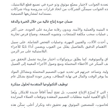
متعددة الجوانب لاختيار مصنّع موثوق وذو خبرة في تصنيع قطع البلاستيك،
هم هذه الجوانب سيمكّن الشركات من اتخاذ قرارات مدروسة وبناء شراكات
مستدامة لمشاريعها التصنيعية.
ضمان جودة إنتاج عالية من خلال الخبرة والدقة
 المتينة والعملية والآمنة. وبدون رقابة صارمة على الجودة، حتى أكثر
في أحدث الآلات، والفنيين المهرة، وعمليات الفحص الشاملة. على سبيل
اهتمام الدقيق بالتفاصيل يقلل من العيوب ويضمن أداءً ثابتًا للأجزاء
البلاستيكية على مر الزمن.
اتساق والموثوقية. كما يطبّق بروتوكولات اختبار صارمة تشمل التحقق من
ولية. وتساعد خبرتهم في تحديد عيوب التصميم المحتملة ومشاكل المواد
توظيف التكنولوجيا المتقدمة لحلول مبتكرة
لا تُسرّع الإنتاج فحسب، بل تفتح أيضاً آفاقاً جديدة للابتكار. ويُعدّ
 الحاسوب، للمصنعين الموثوق بهم تحقيق دقة وتكرار أعلى. تمكّن هذه