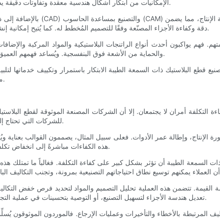
الإمكانيات من ابتكار أشكال هندسية معقدة وتفاوتات دقيقة يصعب، إن لم يستحيل، إعادة إنتاجها يدويًا أو باستخدام معدات أقل تطورًا.
بالإضافة إلى ذلك، يدمج العديد من ك
دقة وكفاءة الأجزاء المصنّعة وفقًا للتصميم المُخطط له. كما يُتيح إمكانية إنشاء النماذج الأولية وتطويرها بسرعة، مما يُسرّع من وتيرة عملية التطوير.
قيمتهم. فهم يواكبون أحدث أنواع الراتنجات البلاستيكية والمواد المركبة والإضاف
والحماية من الأشعة فوق البنفسجية. ويُساعد فهمهم العميق لخصائص المواد العملاء على اختيار أفضل الخيارات لتطبيقاتهم المحددة.
قطع البلاستيك ذات السمعة الطيبة الابتكار باستمرار وتكييف خدماتها لتلبية
معايير الجودة فحسب، بل تتميز أيضاً بأداء استثنائي ومظهر جمالي جذاب.
ءة التكلفة أمران لا يجتمعان. إلا أن الشركات المصنعة الموثوقة لقطع البلاستي
للشركات التي تحتاج إلى التحكم في ميزانيات الإنتاج مع الحفاظ على أعلى معايير جودة المنتج.
ورة الإنتاج، وإطالة عمر الأدوات. فعلى سبيل المثال، يصممون القوالب بعناية ويُ
هذه الكفاءات مباشرةً إلى انخفاض تكلفة القطعة الواحدة، وهو ما يُمكن نقله إلى العملاء دون المساس بالجودة.
ت السمعة الطيبة أن تؤثر بشكل كبير على كفاءة التكلفة. فغالباً ما تمتلك هذه
 القيمة. تتضمن هذه العملية تحليل التصميم والمواد لتحديد فرص خفض التكاليف
تعديل هندسة الأجزاء لتسهيل التصنيع، أو التوصية بتحسينات في عملية التجميع. وتستند هذه التدخلات إلى الخبرة العملية والفهم الدقيق لقيود الإنتاج.
ليف المرتبطة بالأخطاء والتأخيرات وعمليات الإرجاع. فالموردون الموثوقون يُسلِ