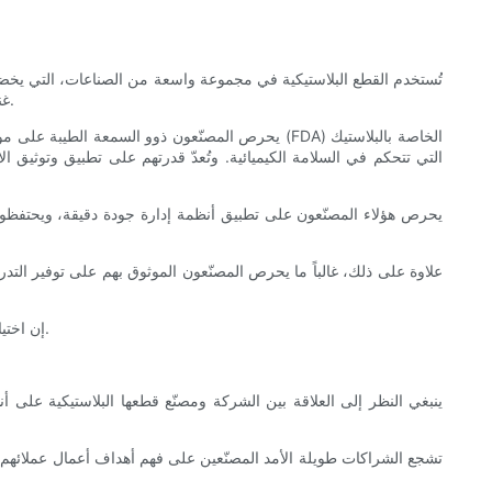
تُستخدم القطع البلاستيكية في مجموعة واسعة من الصناعات، التي يخضع العد
غنى عنه. يمتلك مصنّعو القطع البلاستيكية الموثوق بهم المعرفة والأنظمة اللازمة لضمان الامتثال، مما يحمي العملاء والمستخدمين النهائيين على حد سواء.
يحرص المصنّعون ذوو السمعة الطيبة على مواكبة اللو
يحرص هؤلاء المصنّعون على تطبيق أنظمة إدارة جودة دقيقة، ويحتفظو
علاوة على ذلك، غالباً ما يحرص المصنّعون الموثوق بهم على توفير التد
إن اختيار شركة تصنيع قطع بلاستيكية تتمتع بثقافة امتثال قوية لا يحمي مستقبل منتجك فحسب، بل يبني أيضًا الثقة مع العملاء والهيئات التنظيمية على حد سواء.
ينبغي النظر إلى العلاقة بين الشركة ومصنّع قطعها البلاستيكية على 
تشجع الشراكات طويلة الأمد المصنّعين على فهم أهداف أعمال عملائهم،