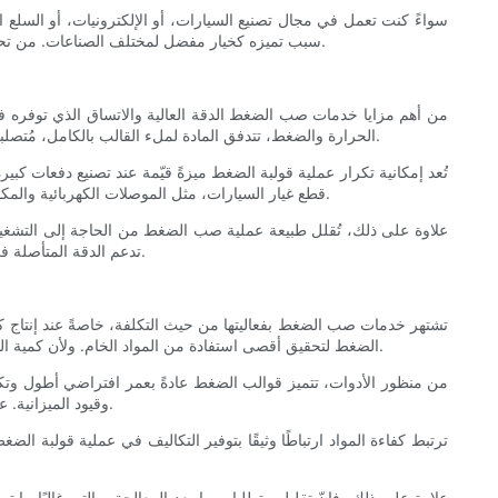
سواءً كنت تعمل في مجال تصنيع السيارات، أو الإلكترونيات، أو السلع
سبب تميزه كخيار مفضل لمختلف الصناعات. من تحسين استخدام المواد إلى الاستدامة البيئية، سيساعد استكشاف هذه المزايا المصنّعين على اتخاذ قرارات مدروسة بشأن دمج صب الضغط في عملياتهم.
من أهم مزايا خدمات صب الضغط الدقة العالية والاتساق الذي توفره ف
الحرارة والضغط، تتدفق المادة لملء القالب بالكامل، مُتصلبةً بالشكل المطلوب. تضمن هذه العملية المُتحكم بها تفاوتات دقيقة وتجانسًا في كل جزء مُنتج، وهو أمرٌ أساسي في الصناعات التي تتطلب معايير دقيقة.
تُعد إمكانية تكرار عملية قولبة الضغط ميزةً قيّمة عند تصنيع دفعات كبيرة
قطع غيار السيارات، مثل الموصلات الكهربائية والمكونات الموجودة أسفل غطاء المحرك، بشكل كبير من هذا الاتساق، حيث قد تؤدي أي انحرافات في الأبعاد إلى أعطال تشغيلية أو مخاوف تتعلق بالسلامة.
علاوة على ذلك، تُقلل طبيعة عملية صب الضغط من الحاجة إلى التشغيل الآ
تدعم الدقة المتأصلة في صب الضغط مراقبة الجودة فحسب، بل تُحسّن أيضًا رضا العملاء من خلال ضمان استيفاء المنتجات النهائية للمعايير المُحددة مُسبقًا في كل دورة إنتاج.
تشتهر خدمات صب الضغط بفعاليتها من حيث التكلفة، خاصةً عند إنتاج كم
الضغط لتحقيق أقصى استفادة من المواد الخام. ولأن كمية المواد المُحمّلة في القالب محددة بدقة فقط، يتم تقليل الوميض الزائد - أو الفائض - إلى أدنى حد، مما يقلل الهدر ويجعل العملية صديقة للبيئة واقتصادية.
من منظور الأدوات، تتميز قوالب الضغط عادةً بعمر افتراضي أطول وتكل
وقيود الميزانية. علاوة على ذلك، فإن التكاليف التشغيلية المنخفضة نسبيًا المرتبطة بهذه العملية، بالإضافة إلى سرعات الإنتاج العالية، تُمكّن من تحقيق عائد استثمار سريع.
ترتبط كفاءة المواد ارتباطًا وثيقًا بتوفير التكاليف في عملية قولبة 
علاوة على ذلك، فإنّ تقليل متطلبات ما بعد المعالجة، والتي غالبًا ما