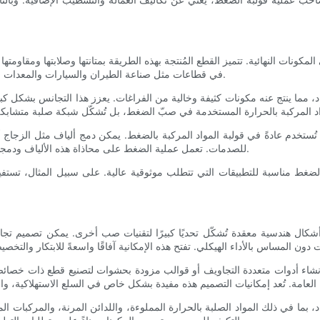
نات النهائية. تتميز القطع المُنتجة بهذه الطريقة بمتانتها وصلابتها ومقاومتها للحر
في قطاعات مثل صناعة الطيران والسيارات والمعدات الصناعية، حيث يُعد أداء المنتج في ظل الظروف الصعبة أمرًا لا غنى عنه.
مما ينتج عنه مكونات كثيفة وخالية من الفراغات. يعزز هذا التجانس بشكل كب
 تُستخدم عادةً في قولبة المواد المركبة بالضغط. يمكن دمج ألياف مثل الزجاج أو
للصدمات. تعمل عملية الضغط على محاذاة هذه الألياف ودمجها بكفاءة، مما يُعزز التوزيع الأمثل للأحمال ومقاومة الأعطال الميكانيكية.
ضغط مناسبة للتطبيقات التي تتطلب موثوقية عالية. على سبيل المثال، تستفيد 
أشكال هندسية معقدة تُشكّل تحديًا كبيرًا لتقنيات صب أخرى. يمكن تصميم تج
إنشاء أدوات متعددة التجاويف أو قوالب مزودة بحشوات لتصنيع قطع ذات خصائص
ا في ذلك المواد الصلبة بالحرارة المملوءة، واللدائن المرنة، والمركبات المقو