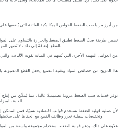
من أبرز مزايا صب الضغط الخواص الميكانيكية الفائقة التي يُضفيها على المكو
تضمن طريقة صبّ الضغط تطبيق الضغط والحرارة بالتساوي على المواد، 
القطع. إضافةً إلى ذلك، لا تُصهر المواد المركبة بالحرارة المستخدمة في صبّ الضغط، بل تُشكّل شبكة صلبة متشابكة، مما يعني أنها تحتفظ بقوتها وشكلها حتى في درجات الحرارة القصوى.
من العوامل المهمة الأخرى التي تُسهم في المتانة تقوية الألياف، والتي
هذا المزيج من خصائص المواد وتقنية التصنيع يجعل القطع المصبوبة بال
توفر خدمات صب الضغط مرونةً تصميميةً عاليةً، مما يُمكّن من إنتاج 
الغنية بالميزات دون المساس بالأداء الهيكلي. تفتح هذه الإمكانية آفاقًا واسعةً للابتكار والتخصيص، مما يُمكّن المصنّعين من تلبية المتطلبات الوظيفية والجمالية الفريدة.
لأن عملية قولبة الضغط تستخدم قوالب اقتصادية نسبيًا، فمن الممكن 
وتخفيضات سفلية تعزز وظائف القطع مع الحفاظ على سلامتها العامة. تُعد إمكانيات التصميم هذه مفيدة بشكل خاص في السلع الاستهلاكية، والإلكترونيات، والأجهزة الطبية، حيث يجب أن يتناغم الشكل والوظيفة معًا.
علاوة على ذلك، يدعم قولبة الضغط استخدام مجموعة واسعة من المواد، بم