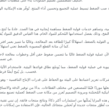
التكيف للمصممين تصميم المكونات بناءً على متطلبات التطبيق المستهدف، مثل زيادة مقاومة الحرارة، والعزل الكهربائي، والمرونة.
ة صب الضغط تبسيط عملية التجميع وتحسين أداء المنتج. تُوفّر هذه الإمكانية ا
ة، وتساهم خدمات قولبة الضغط مساهمة إيجابية في هذا الصدد. عادةً ما تُنتج هذه
القولبة بالضغط، استهلاكًا كبيرًا للطاقة بعد المعالجة، وغالبًا ما تتميز بعمر 
كما أن متانة القطع المصبوبة بالضغط تعني استهلاكًا أقل للموارد بمرور الوقت، مما يتماشى تمامًا مع نهج الاقتصاد الدائري.
ًا لأن عملية قولبة الضغط غالبًا ما تتضمن ضغوط حقن أقل وخطوات معالجة لاحق
في تصميم القوالب وأتمتتها، تساهم هذه العوامل في بيئة إنتاج أكثر مراعاةً للبيئة.
ة في عملية قولبة الضغط، مما يُوسّع نطاق فوائدها البيئية. فاستخدام الألياف أو
فحسب، بل يُتيح أيضًا فرصًا لتطوير منتجات صديقة للبيئة تُلبّي طلب العملاء على خيارات مُستدامة.
موردًا قيّمًا للمصنعين في مختلف القطاعات. بدءًا من توفير الدقة والاتساق، و
المزايا يُمكّنها من استثمارات أكثر ذكاءً ونتائج منتجات فائقة. إن تبني تقنية 