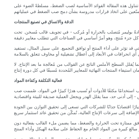
تتناول هذه المقالة الفوائد الأساسية لصب الضغط، مسلطةً الضوء على
الدقة والاتساق في تصنيع المنتجات
دةً بوليمر مُتصلب بالحرارة أو مُركب - في تجويف قالب مُسخن. تحت
لتي قد تؤثر على أداء المنتج أو توافق التجميع. على سبيل المثال، تستفيد
يُقلل السطح الأملس الناتج عن القوالب من مُعالجة ما بعد الإنتاج. لا
فعالية التكلفة وكفاءة المواد
تخدامًا مكثفًا للأدوات أو تُسبب هدرًا كبيرًا في المواد، صُممت صب
اقتصاديًا جذابًا للشركات التي تسعى إلى تحقيق التوازن بين الجودة
ص تدفق ممتازة تحت الحرارة والضغط، مما يضمن ملء القالب بفعالية دون
تالي، يُمكن للمصنّعين تبسيط عملياتهم وتخصيص الموارد لمجالات حيوية