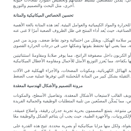
أخرى، مثل البحث والتصميم والتوزيع.
تحسين الخصائص الميكانيكية والمتانة
ارة والمواد الكيميائية والعوامل البيئية. تُعد هذه المتانة بالغة الأهمية
ير سلامة الهيكل، ويقلل من احتمالية وجود نقاط ضعف، ويزيد من عمر
 الكربون داخل مصفوفة الراتنج، مما يوفر صلابةً ومقاومةً استثنائيتين
الهياكل الكهربائية، ومكونات المضخات، والأجزاء الهيكلية في الآلات
الثقيلة بشكل كبير من المتانة المُحسّنة التي توفرها عملية صب الضغط.
مرونة التصميم والأشكال الهندسية المعقدة
اويف القالب لاستيعاب الأشكال المعقدة، وتفاصيل الأسطح، والمكونات
 متنوعة. يتمتع المصممون بحرية تجربة جدران رقيقة، وأضلاع عميقة،
اة، ولكل منها مزايا ميكانيكية أو بصرية محددة. تتيح هذه القدرة على