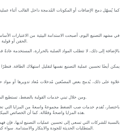
كما يُسهّل دمج الإضافات أو المكونات المُدمجة داخل القالب أثناء عملي
في مشهد التصنيع اليوم، أصبحت الاستدامة البيئية من الاعتبارات الأساسي
الحقن أو قولبة النفخ، وذلك بفضل استخدامها المُحكم للمواد الخام. هذا القياس الدقيق للمواد يُقلل من فائض المواد، مما يجعل العملية أكثر كفاءة في استخدام الموارد.
بالإضافة إلى ذلك، لا تتطلب المواد الصلبة بالحرارة، المستخدمة عادةً في 
يمكن أيضًا تحسين عملية التصنيع نفسها لتقليل استهلاك الطاقة. فنظر
علاوة على ذلك، يُدمج بعض المصنّعين مُدخلات مُعاد تدويرها أو مواد حيوي
ومن خلال تبني خدمات القولبة بالضغط، تستطيع الشركات تعزيز اعتمادها على البيئة مع الحفاظ على قدرات الإنتاج التنافسية - وهو التوازن الذي أصبح حيويا بشكل متزايد في أسواق اليوم التي تهتم بالبيئة.
باختصار، تُقدم خدمات صب الضغط مجموعةً واسعةً من المزايا التي تجعلها 
هذه المزايا واضحةٌ وفعّالة. كما أن الخصائص الميكانيكية المُحسّنة ومرونة التصميم تُعزز من مكانة صب الضغط كعملية تصنيع متعددة الاستخدامات وموثوقة، قادرة على تلبية المتطلبات المعقدة والدقيقة.
بالنسبة للشركات التي تسعى إلى تحسين عمليات التصنيع لديها، فإن فهم هذه 
المتطلبات الحديثة للجودة والابتكار والاستدامة. سواء كنت تُطوّر منتجات جديدة أو تُحسّن منتجاتك الحالية، فإن الاستفادة من إمكانات خدمات صب الضغط تُوفر ميزة استراتيجية تُعزز النجاح في سوق تنافسية.