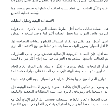
لوقت وتُقلّل الحاجة إلى قطع تثبيت إضافية أو خطوات تجميع يدوية، مما
يُبسّط عملية التصنيع.
الاستدامة البيئية وتقليل النفايات
 العملية نفايات مادية أقل مقارنةً بتقنيات القولبة الأخرى، مثل قولبة
افتراضي أطول، مما يقلل من تكرار استبدال القطع والنفايات المصاحبة لها.
ة أقل، فإن البصمة الكربونية الإجمالية تنخفض. وإلى جانب التطورات
 الراتنجات المُعاد تدويرها لا يُقلّل الاعتماد على المواد الخام الخام
صولًا إلى تمكين الإنتاج بتكلفة معقولة وتعزيز الاستدامة البيئية، فإن
صب الضغط لا يُعزز الكفاءة التشغيلية فحسب، بل يُوائِم الإنتاج أيضًا مع