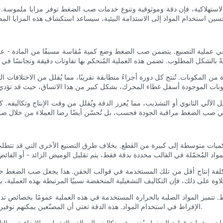
 الاستهلاكية، فإن دقة وموثوقية وتنوع خدمات صب الضغط توفر مزايا ملموسة. 
ي عملية التصنيع. يتضمن صب الضغط وضع كمية مُقاسة مسبقًا من المادة - عا
 من المكونات. تُنتج كل دورة أجزاءً متطابقة تقريبًا، مما يُقلل من الاختلافات ا
لي الثانوي أو التشذيب، مما يُعزز الدقة ويُقلل من وقت الإنتاج وتكاليفه. كما 
يات متوسطة إلى كبيرة من القطع. بخلاف طرق التصنيع الأخرى التي قد تتطلب اس
فة إنتاج أقل من تلك المستخدمة في قوالب الحقن. هذا يجعل صب الضغط خيارًا 
الضغط. تتميز المواد الصلبة بالحرارة المستخدمة في هذه العملية عمومًا بخصائ
الإفراط في استخدام المواد. هذه الدقة تعني أن المصنّعين يمكنهم توفير مبالغ كبيرة من المواد الخام مع الحفاظ على سلامة الهيكل وأداء المنتج.
 تصاحب عملية قولبة الضغط، يُغني عن تكاليف العمالة والتشطيب الإضافية. وبال