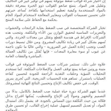
إن اختيار شركة قوالب ضغط موثوقة يُسهم في توفير كبير في التكاليف
وتقليل هدر المواد. يتمتع صانعو القوالب ذوو الخبرة بمعرفة دقيقة
بالمواد المستخدمة وكيفية تعظيم استخدامها بكفاءة. تُساعد خبرتهم
على تحسين تصميمات القوالب ومعايير المعالجة لاستخدام المواد الخام
بحكمة مع الحفاظ على سلامة المنتج.
تختار الشركة المتخصصة في صب الضغط بعناية الراتنجات والحشوات
والتعزيزات المناسبة لتحقيق التوازن بين الأداء والتكلفة. وتتجنب هذه
الشركات الإفراط في هندسة القطع وتقلل من معدلات الخردة، والتي
تُسهم بشكل كبير في زيادة تكاليف المشروع. ومن خلال تبسيط دورات
الصب وتجنب إعادة العمل غير الضرورية - والتي غالبًا ما تكون ناجمة
عن عيوب أو سوء معايرة المعدات - فإنها تُقلل من تكاليف العمالة
المباشرة والنفقات العامة.
علاوة على ذلك، تستثمر شركات صب الضغط الموثوقة في قوالب
متينة وروتين صيانة يمنع توقف العمل والإصلاحات المكلفة. كما تستخدم
التحليلات التنبؤية وحلقات التغذية الراجعة للجودة لتحسين كفاءة
العمليات باستمرار. تساهم هذه التحسينات التدريجية، التي تُجرى بمرور
الوقت، في خفض تكاليف الإنتاج وتحسين النتائج النهائية لمشروعك.
عندما تفهم الشركة دورة حياة عملية صب الضغط بالكامل، بدءًا من
التصميم والتجهيز وصولًا إلى الإنتاج والتشطيب، يُمكنها اقتراح بدائل
فعّالة من حيث التكلفة دون المساس بالجودة. قد يشمل ذلك استبدال
المواد، أو تعديل التصميم لتسهيل عملية إخراج القالب، أو تحسين طرق
المعالجة.