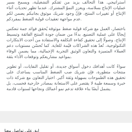
استراتيجي. هذا التحالف يزيد من ثقتكم التشغيلية، ويسمح بسير
عمليات الإنتاج بسلاسة، ويعزز النموّ المشترك. عندما تظهر تحديات أثناء
الإنتاج أو تغييرات المنتج، فإنّ وجود شريك موثوق بجانبكم يضمن لكم
عدم مواجهة تعقيدات قولبة الضغط بمفردكم.
باختصار، العمل مع شركة قولبة ضغط موثوقة يُحقق فوائد جمة تنعكس
إيجابًا على عملية التصنيع. بدءًا من ضمان جودة المنتج الفائقة وتبسيط
الإنتاج، وصولًا إلى تحقيق كفاءة التكلفة والاستفادة من أحدث الابتكارات
التكنولوجية، تُعدّ هذه الشراكات قيّمة للغاية. كما تُحسّن مستويات دعم
العملاء المتميزة والتعاون الوثيق التجربة الإجمالية، مما يضمن الوفاء
بمواعيد مشاريعكم وتوقعات الأداء بثقة.
سواءً كانت أهدافك دخول أسواق جديدة، أو تقليل النفايات، أو تطوير
منتجات متطورة، فإن شريك صب الضغط المناسب يساعدك على
تحقيق هذه الطموحات بسهولة وثقة أكبر. اختيار التعاون مع شركة ذات
خبرة وسمعة طيبة لا يقتصر على الاستعانة بمصادر خارجية فحسب، بل
يشمل أيضًا بناء علاقة تدعم نمو أعمالك ونجاحها لسنوات قادمة.
ابق على تواصل معنا