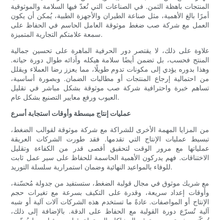
المنتجات باهظة الثمن. في الصناعات التي تُعدّ فيها السلامة والموثوقية
أمرًا بالغ الأهمية، مثل صناعة الطيران والأجهزة الطبية، يُمكن أن يكون
العمل مع شركة صب ضغط موثوقة العامل الحاسم في الحفاظ على
سمعة علامتكم التجارية المتميزة.
علاوة على ذلك، لا يقتصر دور الحرفية الماهرة على تحسين جمالية
المنتج فحسب، بل تضمن أيضًا سلامة هيكله وأدائه طوال دورة حياته.
وهذا بدوره يؤدي إلى مكونات تدوم طويلًا، مما يعزز رضا العملاء ويقلل
من احتمالية إرجاع المنتجات أو مطالبات الضمان. وبصورة أساسية،
تساهم خبرة واحترافية شركة صب موثوقة بشكل مباشر في تقليل
العيوب ورفع معايير التصنيع بشكل عام.
عمليات إنتاج مبسطة وأوقات استجابة أسرع
من المزايا المهمة الأخرى للشراكة مع شركة موثوقة لقوالب الضغط،
تبسيط عمليات الإنتاج التي تقدمها. فقد طورت الشركات العريقة
عملياتها مع مرور الوقت لتحقيق أقصى قدر من الكفاءة وتقليل
الاختناقات. فهم يدركون الأهمية الحاسمة للحفاظ على سير عمل ثابت
للوفاء بالمواعيد النهائية وضمان استمرارية سلسلة التوريد.
مع شريك موثوق في مجال قولبة الضغط، ستستفيد من جدولة مُحسّنة،
وأوقات إعداد سريعة، وقدرة على التكيف بسرعة مع تغيرات حجم
الإنتاج أو المواصفات. عادةً ما تستخدم هذه الشركات آلات آلية أو شبه
آلية تُسرّع دورة القولبة مع الحفاظ على الدقة. بالإضافة إلى ذلك،