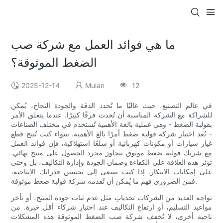
ما هي فوائد العمل مع شركة صب
الضغط الموثوقة؟
2025-12-14
Mulan
12
في عالم التصنيع، حيث غالبًا ما تُحدد الدقة والجودة النجاح، يُمكن
للشراكة مع الشركة المناسبة أن تُحدث فرقًا كبيرًا. عندما يتعلق الأمر
بقولبة الضغط - وهي عملية بالغة الأهمية تُستخدم في مختلف الصناعات
- يُعد اختيار شركة قولبة ضغط أمرًا بالغ الأهمية. سواء كنت تُنتج قطع
غيار سيارات أو مكونات كهربائية أو سلعًا استهلاكية، فإن فوائد العمل
مع شريك قولبة ضغط موثوق تتجاوز مجرد الحصول على منتج نهائي.
تؤثر هذه العلاقة على الكفاءة وضمان الجودة وإدارة التكاليف، بل وحتى
على إمكانات الابتكار. إذا كنت تسعى إلى تحسين قدراتك الإنتاجية،
فمن الضروري فهم ما يُمكن أن تُقدمه شركة قولبة ضغط موثوقة.
تواجه العديد من الشركات تحدياتٍ مثل عدم ثبات جودة المنتج، أو تأخر
مواعيد التسليم، أو ارتفاع التكاليف عند اختيار شركاء أقل خبرة. من
ناحية أخرى، لا تُخفف شركة صب الضغط الموثوقة هذه المشكلات