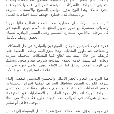
التعاوني للشراكة. فالشركات الموثوقة تنظر إلى عملائها كشركاء لا
مجرد عملاء. وهذا النهج يعزز التواصل المفتوح والاستجابة السريعة
والاستعداد لبذل قصارى جهدهم لتلبية احتياجات العملاء.
تُدرك هذه الشركات أن مشاريع صب الضغط تتطلب غالبًا مرونةً
وتعديلاتٍ مستمرةً مع تطور تطوير المنتج. لذا، تُقدّم خبرتها الفنية في
كل مرحلة، بدءًا من استشارة التصميم وحتى التسليم النهائي، لضمان
تحقيق رؤيتكم بالكامل.
علاوة على ذلك، يتميز شركاؤنا الموثوقون بالمبادرة في حل المشكلات
والشفافية عند ظهور التحديات. وهذا يعزز الثقة ويخفف الضغط على
فريقكم من خلال تهيئة بيئة تُعالج فيها المشكلات المحتملة بسرعة
وتعاون. كما تشمل خدمة العملاء الموثوقة شروط عقد واضحة، وتسليمًا
في الوقت المحدد، ودعمًا لما بعد الإنتاج، وهي عوامل حيوية في بناء
علاقات استراتيجية طويلة الأمد.
هذا النوع من التعاون يُحفّز الابتكار والتحسين المستمر. فبفضل إلمام
شركة القوالب العميق بنشاطك التجاري، يُمكنها اقتراح التحسينات،
وتوقع المتطلبات المستقبلية، وتصميم خدماتها وفقًا لذلك. كما تعني
الشراكة الجيدة أنه خلال ذروة الطلب أو الاضطرابات غير المتوقعة،
سيعمل شريكك في القوالب معك لإيجاد حلول فعّالة بدلًا من اتخاذ
موقف دفاعي أو سلبي.
في جوهره، يُحوّل دعم العملاء القويّ عملية التبادل البسيطة إلى تحالف