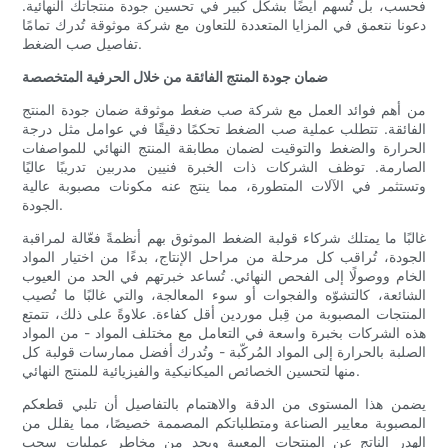
فحسب، بل تُسهم أيضًا بشكل كبير في تحسين جودة منتجاتك النهائية.
دعونا نتعمق في المزايا المتعددة للتعاون مع شركة موثوقة تُدرك تمامًا
تفاصيل صب الضغط.
ضمان جودة المنتج الفائقة من خلال الحرفية المتخصصة
من أهم فوائد العمل مع شركة صب ضغط موثوقة ضمان جودة المنتج
الفائقة. تتطلب عملية صب الضغط تحكمًا دقيقًا في عوامل مثل درجة
الحرارة والضغط والتوقيت لضمان مطابقة المنتج النهائي للمواصفات
الصارمة. توظف الشركات ذات الخبرة فنيين مدربين تدريبًا عاليًا
وتستثمر في الآلات المتطورة، مما ينتج عنه مكونات مصبوبة عالية
الجودة.
غالبًا ما يمتلك شركاء قولبة الضغط الموثوق بهم أنظمةً فعّالة لمراقبة
الجودة، تُراقب كل مرحلة من مراحل الإنتاج، بدءًا من اختيار المواد
الخام ووصولًا إلى الفحص النهائي. تُساعد خبرتهم في الحد من العيوب
الشائعة، كالتشوّه والفجوات أو سوء المعالجة، والتي غالبًا ما تُصيب
المنتجات المصبوبة من قِبل موردين أقل كفاءة. علاوةً على ذلك، تتمتع
هذه الشركات بخبرة واسعة في التعامل مع مختلف المواد - من المواد
الصلبة بالحرارة إلى المواد المُركّبة - وتُدرك أفضل ممارسات قولبة كل
منها لتحسين الخصائص الميكانيكية والفيزيائية للمنتج النهائي.
يضمن هذا المستوى من الدقة والاهتمام بالتفاصيل أن تلبي قطعكم
المصبوبة معايير الصناعة ومتطلباتكم المصممة خصيصًا، مما يقلل من
الهدر الناتج عن المنتجات المعيبة ويحد من مخاطر عمليات سحب