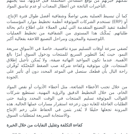
تُمكّنهم خبرتهم من توقع المشاكل المحتملة قبل حدوثها، مما يُجنّبهم
التأخيرات الناتجة عن أعطال المعدات أو عدم تناسق المواد.
كما أن تبسيط العملية يعني تواصلًا وشفافية أفضل طوال فترة الإنتاج.
تستخدم الشركات الموثوقة أنظمة تخطيط موارد المؤسسات (ERP) أو
أنظمة تنفيذ التصنيع المتقدمة التي تُبقي العملاء على اطلاع دائم بحالة
طلباتهم. يُمكّنك هذا المستوى من الشفافية من تخطيط العمليات
اللوجستية والمخزون ومراحل التصنيع اللاحقة بفعالية أكبر.
تُضفي سرعة أوقات التسليم ميزة تنافسية، خاصةً في الأسواق سريعة
النمو، حيث يُعدّ التطوير السريع للمنتجات ودخول السوق أمرًا بالغ
الأهمية. عندما تكون المواعيد النهائية ضيقة، ولا يُمكن تأجيل إطلاق
المنتجات، فإن موثوقية وكفاءة شركة صب الضغط المُحنّكة تُوفّران
راحة البال بأن قطعك ستصل في الموعد المحدد دون أي تأثير على
الجودة.
من خلال تجنب الأخطاء الشائعة، مثل أخطاء الأدوات أو نقص المواد
الخام، من خلال التخطيط الدقيق والرؤية المهنية، تستطيع شركات
القوالب الموثوقة تسليم المنتجات في الوقت المحدد وتلبية حتى
الطلبات العاجلة للغاية دون زعزعة استقرار مسارات عملها الحالية. هذه
المرونة تجعلها حليفًا لا يُقدر بثمن في الحفاظ على زخم الإنتاج
والاستجابة السريعة لمتطلبات السوق.
كفاءة التكلفة وتقليل النفايات من خلال الخبرة