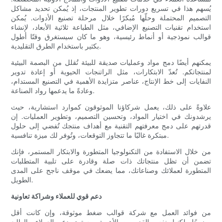
يُسهم هذا في تسريع دورات تطوير المنتجات، إذ يُمكن تحديد مشاكل
التصميم المحتملة وحلّها مُبكرًا خلال مرحلة تصنيع الأدوات. يُمكن
استخدام تقنيات التصنيع الإضافي، مثل الطباعة ثلاثية الأبعاد، لإنشاء
قوالب نموذجية أو أنماط رئيسية، وهو ما كان سيستغرق وقتًا أطول
بكثير باستخدام الطرق التقليدية.
يمكنهم أيضًا دمج مواد وعمليات صديقة للبيئة تُقلل من البصمة البيئية
لمنتجاتكم. تُعدّ الابتكارات، مثل الراتنجات الحيوية أو إعادة تدوير
النفايات إلى خط الإنتاج، عناصر متزايدة الأهمية في التصنيع المستدام،
وعادةً ما يدعمها رواد الصناعة.
علاوةً على ذلك، يعمل شركاؤنا الموثوقون كموارد استشارية، حيث
يرشدونك في اختيار المواد، وتحسين التصميم، وتطوير العمليات. إن
قدرتهم على دمج معرفتهم التقنية مع أهداف منتجك تُفضي إلى حلول
مبتكرة غالبًا ما تتجاوز التوقعات، وتُوفر لك ميزة تنافسية.
من خلال الاستفادة من التكنولوجيا المتطورة والابتكار المستمر، فإنك
تضمن أن تظل منتجاتك ذات صلة وقادرة على تلبية المتطلبات
المتطورة لعملائك وصناعاتك، مما يضعك في موقف ناجح على المدى
الطويل.
دعم قوي للعملاء وشراكة تعاونية
من فوائد العمل مع شركة قوالب ضغط موثوقة، وإن كانت أقل
وضوحًا، لكنها بنفس القدر من الأهمية، مستوى دعم العملاء والطابع