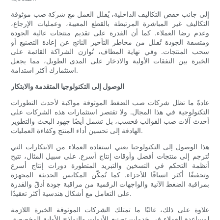
إلى جانب خفض التكاليف الداخلية، يُقلل العمل مع شركة صب موثوقة
التكاليف غير المباشرة المرتبطة بالقطع المعيبة، وعمليات الإرجاع،
وعدم رضا العملاء. كما أن القدرة على تقديم منتجات عالية الجودة
ومتسقة الجودة تُقلل من مخاطر التأخير الناتج عن إعادة التصنيع أو
سحب المنتجات. وفي نهاية المطاف، تُوازن الشراكة القائمة على
الخبرة بين النفقات الأولية والادخار على المدى الطويل، مما يجعل
استثمارك أكثر استدامة.
الوصول إلى التكنولوجيا المتقدمة والابتكار
عادةً ما تظل شركات صب الضغط الموثوقة مواكبة لأحدث التطورات
التكنولوجية في هذا المجال. ولا تقتصر استثمارات هذه الشركات على
أحدث آلات صب القوالب فحسب، بل تشمل أيضًا جهود البحث والتطوير
الهادفة إلى تحسين أداء المنتج وكفاءة العمليات.
هذا الوصول إلى التكنولوجيا يعني استفادة العملاء من الابتكارات التي
تُترجم إلى منتجات أفضل وأوقات إنتاج أسرع. على سبيل المثال، تتيح
أنظمة التحكم في التسخين والتبريد المتطورة دورات إنتاج أسرع
وتجفيفًا أكثر اتساقًا للأجزاء. كما تُمكّن المكابس الحديثة المجهزة
بمراقبة الضغط الآنية والواجهات الرقمية من مراقبة جودة أدقّ والقدرة
على التعامل مع أشكال هندسية أكثر تعقيدًا.
علاوة على ذلك، غالبًا ما تمتلك الشركات الموثوقة الخبرة اللازمة
لمساعدة العملاء في خدمات تصنيع الأدوات والنماذج الأولية المخصصة.