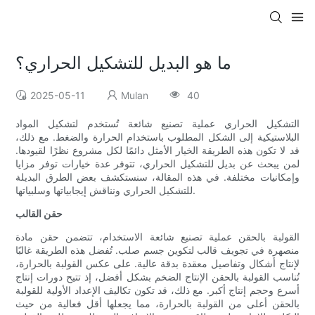
ما هو البديل للتشكيل الحراري؟
2025-05-11
Mulan
40
التشكيل الحراري عملية تصنيع شائعة تُستخدم لتشكيل المواد
البلاستيكية إلى الشكل المطلوب باستخدام الحرارة والضغط. مع ذلك،
قد لا تكون هذه الطريقة الخيار الأمثل دائمًا لكل مشروع نظرًا لقيودها.
لمن يبحث عن بديل للتشكيل الحراري، تتوفر عدة خيارات توفر مزايا
وإمكانيات مختلفة. في هذه المقالة، سنستكشف بعض الطرق البديلة
للتشكيل الحراري ونناقش إيجابياتها وسلبياتها.
حقن القالب
القولبة بالحقن عملية تصنيع شائعة الاستخدام، تتضمن حقن مادة
منصهرة في تجويف قالب لتكوين جسم صلب. تُفضل هذه الطريقة غالبًا
لإنتاج أشكال وتفاصيل معقدة بدقة عالية. على عكس القولبة بالحرارة،
تُناسب القولبة بالحقن الإنتاج الضخم بشكل أفضل، إذ تتيح دورات إنتاج
أسرع وحجم إنتاج أكبر. مع ذلك، قد تكون تكاليف الإعداد الأولية للقولبة
بالحقن أعلى من القولبة بالحرارة، مما يجعلها أقل فعالية من حيث