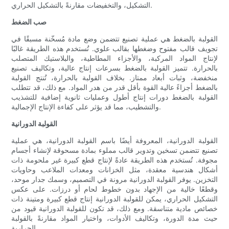
التشكيل، والتخفيضات مقارنةً بالتشكيل الحراري.
صب الضغط
القولبة بالضغط هي عملية تصنيع تتضمن وضع مادة مُسخّنة مسبقًا في
تجويف قالب مفتوح وضغطها بقالب علوي. تُستخدم هذه الطريقة غالبًا
لإنتاج المواد المركبة، والأجزاء المطاطية، والبلاستيك المتصلب
بالحرارة. تتميز القولبة بالضغط بسرعات إنتاج عالية، وتكاليف تصنيع
منخفضة، وثبات أبعاد ممتاز. بخلاف القولبة بالحرارة، تُنتج القولبة
بالضغط أجزاءً عالية القوة بأقل قدر من هدر المواد. مع ذلك، قد تتطلب
القولبة بالضغط دورات إنتاج أطول وعمليات ثانوية إضافية للتشذيب
والتشطيب، مما قد يؤثر على كفاءة الإنتاج الإجمالية.
القولبة الدورانية
القولبة الدورانية، المعروفة أيضًا باسم القولبة الدورانية، هي عملية
تصنيع تتضمن تسخين وتدوير قالب مملوء بمادة مسحوقة لإنشاء أجسام
مجوفة. تُستخدم هذه الطريقة عادةً لإنتاج قطع كبيرة غير ملحومة ذات
أشكال هندسية معقدة، مثل الخزانات ومعدات الملاعب وحاويات
التخزين. يوفر القولبة الدورانية مرونة في التصميم، وسمك جدار موحد،
وقطعًا خالية من الإجهاد بدون خطوط لحام أو درزات. على عكس
التشكيل الحراري، يمكن للقولبة الدورانية إنتاج قطع كبيرة ومتينة ذات
خصائص مادية متناسقة. ومع ذلك، قد تكون للقولبة الدورانية قيود من
حيث مدة الدورة، وتكاليف الأدوات، واختيار المواد مقارنةً بالقولبة
الحرارية.