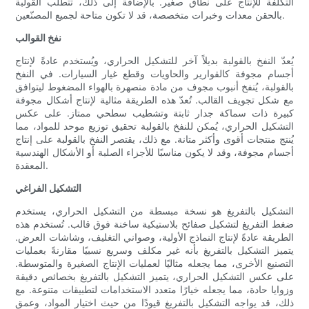
التكلفة للإنتاج على نطاق صغير. بالإضافة إلى ذلك، تتطلب القولبة
بالحقن معدات وخبرات متخصصة، قد لا تكون متاحة لجميع المصنّعين.
نفخ القوالب
يُعدّ النفخ بالقولبة بديلاً آخر للتشكيل الحراري، ويُستخدم عادةً لإنتاج
أجسام مجوفة كالقوارير والحاويات وقطع غيار السيارات. في النفخ
بالقولبة، يُنفخ أنبوب مجوف من مادة منصهرة بالهواء المضغوط ليتوافق
مع شكل تجويف القالب. تُعدّ هذه الطريقة مثالية لإنتاج أشكال مجوفة
كبيرة ذات سماكة جدار ثابتة وتشطيب سطحي ممتاز. على عكس
التشكيل الحراري، يُمكن للنفخ بالقولبة تحقيق توزيع موحد للمواد، مما
يُنتج منتجات أقوى وأكثر متانة. مع ذلك، يقتصر النفخ بالقولبة على إنتاج
أجسام مجوفة، وقد لا يكون مناسبًا للأجزاء الصلبة أو الأشكال الهندسية
المعقدة.
التشكيل الفراغي
التشكيل بالتفريغ هو نسخة مبسطة من التشكيل الحراري، يستخدم
ضغط التفريغ لتشكيل صفائح بلاستيكية ساخنة فوق قالب. تُستخدم هذه
الطريقة عادةً لإنتاج النماذج الأولية، وصواني التغليف، وشاشات العرض.
يتميز التشكيل بالتفريغ بأنه غير مكلف وسريع نسبيًا مقارنةً بعمليات
التصنيع الأخرى، مما يجعله مثاليًا لعمليات الإنتاج الصغيرة والمتوسطة.
على عكس التشكيل الحراري، يتميز التشكيل بالتفريغ بخصائص دقيقة
وزوايا حادة، مما يجعله خيارًا متعدد الاستخدامات لتطبيقات متنوعة. مع
ذلك، قد يواجه التشكيل بالتفريغ قيودًا من حيث اختيار المواد، وعمق