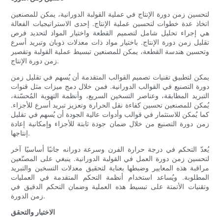
لتحسين زمن دورة الإنتاج في عملية القولبة الدورانية، يمكن للمصنعين
اتخاذ عدة خطوات لتحسين عملية الإنتاج. إحدى الاستراتيجيات الفعالة
هي إجراء تحليل شامل لتصميم القطعة واختيار المواد لتحديد فرص
تقليل زمن دورة الإنتاج. باختيار مواد ذات معدلات ذوبان وتبريد أسرع
وتحسين هندسة القطعة، يمكن للمصنعين تبسيط عملية القولبة وتقصير
زمن دورة الإنتاج.
يمكن لتطبيق تقنيات تصميم القوالب المتقدمة أن يُسهم في تقليل زمن
دورة التصنيع في القوالب الدورانية. فمن خلال دمج ميزات مثل قنوات
التبريد المطابقة، وعناصر التسخين السريع، وأنظمة التهوية المُحسّنة،
يُمكن للمصنعين تحسين كفاءة نقل الحرارة وتعزيز تبريد أسرع للأجزاء.
كما يُمكن للاستثمار في قوالب وأدوات عالية الجودة أن يُسهم في تقليل
زمن دورة التصنيع من خلال ضمان جودة ثابتة للأجزاء وإمكانية إعادة
إنتاجها.
يُعدّ التحكم في درجة حرارة الفرن وسرعة دورانه جانبًا أساسيًا آخر
لتحسين زمن دورة العمل في القولبة الدورانية. ينبغي على المصنّعين
مراقبة هذه المعايير وضبطها بعناية لتحقيق معدلات التسخين والتبريد
المطلوبة. ويُساعد استخدام أنظمة التحكم المتقدمة في العمليات
وتقنيات الأتمتة على تبسيط هذه العملية وضمان التحكم الدقيق في
زمن الدورة.
الاختبار والتحقق