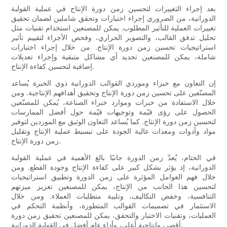
بعد إجراء التغييرات لتحسين زمن دورة الإنتاج في عملية القولبة
الدورانية، من الضروري إجراء اختبارات وتحقق شاملين لضمان تحقيق
تغييرات العملية للتأثير المطلوب. يمكن للمصنعين استخدام تقنيات مثل
تحليل تدفق القالب، والتصوير الحراري، وفحص الأجزاء لتقييم تأثير
استراتيجيات تحسين زمن دورة الإنتاج. من خلال إجراء اختبارات
شاملة، يمكن للمصنعين تحديد أي مشاكل متبقية وإجراء تعديلات
إضافية لتحسين كفاءة الإنتاج.
إن التعاون مع خبراء وموردي القوالب الدورانية ذوي الخبرة يُساعد
المصنّعين على تحسين زمن دورة الإنتاج وتحقيق أهدافهم الإنتاجية. ومن
خلال الاستفادة من خبرات وموارد خبراء الصناعة، يُمكن للمصنّعين
الحصول على رؤى قيّمة وتوجيهات قيّمة حول أفضل الممارسات
لتحسين زمن دورة الإنتاج. كما يُساعد التعاون الوثيق مع الموردين لتوفير
مواد وأدوات ومعدات عالية الجودة على تبسيط عملية الإنتاج وتقليل
زمن دورة الإنتاج.
في الختام، يُعدّ زمن الدورة جانبًا بالغ الأهمية في عملية القولبة
الدورانية، إذ يؤثر بشكل كبير على كفاءة الإنتاج وجودة القطع. ومن
خلال فهم العوامل المؤثرة على زمن الدورة وتطبيق استراتيجيات
لتحسين هذا الجانب من الإنتاج، يمكن للمصنعين تعزيز ميزتهم
التنافسية، وخفض التكاليف، وتلبية متطلبات العملاء. ومن خلال
الاستثمار في تصميمات القوالب المتطورة، وأنظمة التحكم في
العمليات، وتقنيات الاختبار والتحقق، يمكن للمصنعين تحقيق زمن دورة
أقصر، وإنتاجية أعلى، وأداء عام أفضل في القولبة الدورانية.