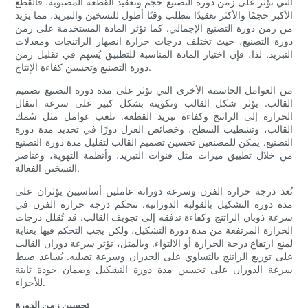
التي تؤثر على زمن دورة التصنيع حجم وتعقيد القطعة المصبوبة. فالقطع
الأكبر حجمًا والأكثر تعقيدًا تتطلب وقتًا أطول للتسخين والتبريد، مما يزيد
من زمن دورة التصنيع الإجمالي. كما تؤثر المادة المستخدمة على زمن
دورة التصنيع، حيث تختلف درجات حرارة انصهار الراتنجات ومعدلات
التبريد. لذا، فإن اختيار المادة المناسبة للتطبيق يُسهم في تقليل زمن
دورة التصنيع وتحسين كفاءة الإنتاج.
من العوامل الحاسمة الأخرى التي تؤثر على مدة دورة التصنيع تصميم
القالب. يؤثر شكل القالب وتكوينه بشكل كبير على سرعة انتقال
الحرارة إلى الراتنج وكفاءة تبريد القطعة. تلعب عوامل مثل سُمك
القالب، وتشطيب السطح، وخصائص العزل دورًا في تحديد مدة دورة
التصنيع. يمكن للمصنعين تحسين تصميم القالب لتقليل مدة دورة التصنيع
من خلال تطبيق ميزات مثل قنوات التبريد، وأنظمة التهوية، وعناصر
التسخين الفعالة.
تُعد درجة حرارة الفرن وسرعة دورانه عاملين أساسيين يؤثران على
مدة دورة التشكيل بالقولبة الدورانية. تتحكم درجة حرارة الفرن في
سرعة ذوبان الراتنج وكفاءة تدفقه إلى تجويف القالب. قد تُقلل درجات
الحرارة المرتفعة من مدة دورة التشكيل، ولكن يجب التحكم فيها بعناية
لمنع ارتفاع درجة الحرارة أو الالتواء. وبالمثل، تؤثر سرعة دوران القالب
على توزيع الراتنج بالتساوي على الجدران وسرعة تصلبه. يُساعد ضبط
سرعة الدوران على تحسين مدة دورة التشكيل وضمان جودة ثابتة
للأجزاء.
تحسين زمن الدورة