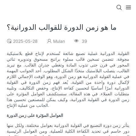
ما هو زمن الدورة للقوالب الدورانية؟
2025-05-28
Mulan
39
القولبة الدورانية عملية تصنيع شائعة تُستخدم لإنتاج قطع بلاستيكية
مجوفة. تتضمن تسخين قالب مملوء براتنج مسحوق وتدويره ثنائي
المحور في فرن حتى تذوب المادة وتغطي جدران القالب. مع تبريد
القالب، يتصلب البلاستيك متخذًا الشكل المطلوب. أحد الجوانب المهمة
في عملية القولبة الدورانية هو زمن الدورة، وهو الوقت الإجمالي اللازم
لإكمال دورة واحدة من القولبة. يُعد فهم زمن الدورة في القولبة
الدورانية أمرًا أساسيًا لتحسين كفاءة الإنتاج، وخفض التكاليف، وتلبية
متطلبات العملاء. في هذه المقالة، سنستكشف العوامل المؤثرة على
زمن الدورة في القولبة الدورانية، وكيف يمكن للمصنعين تحسين هذا
الجانب من عملية الإنتاج.
العوامل المؤثرة على زمن الدورة
يتأثر زمن دورة التصنيع في القولبة الدورانية بعوامل مختلفة، ولكل منها
دور حاسم في تحديد الكفاءة الكلية للعملية. ومن العوامل الرئيسية