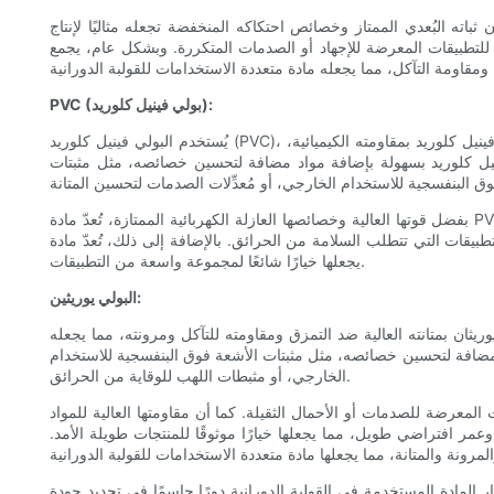
 ثباته البُعدي الممتاز وخصائص احتكاكه المنخفضة تجعله مثاليًا لإنتاج
ا للتطبيقات المعرضة للإجهاد أو الصدمات المتكررة. وبشكل عام، يجمع
PVC (بولي فينيل كلوريد):
يُستخدم البولي فينيل كلوريد (PVC)، وهو بوليمر حراري صناعي، على نطاق واسع في عمليات التشكيل الدوراني نظرًا لتعدد استخداماته ومتانته وفعاليته من حيث التكلفة. يُعرف البولي فينيل كلوريد بمقاومته الكيميائية،
ينيل كلوريد بسهولة بإضافة مواد مضافة لتحسين خصائصه، مثل مثبتات
بفضل قوتها العالية وخصائصها العازلة الكهربائية الممتازة، تُعدّ مادة PVC مثالية لإنتاج العلب الكهربائية والأنابيب والوصلات وغيرها من المكونات. كما أن مقاومتها الطبيعية للحريق وخصائصها ذاتية الإطفاء تجعلها خيارًا آمنًا
قات التي تتطلب السلامة من الحرائق. بالإضافة إلى ذلك، تُعدّ مادة PVC قابلة لإعادة التدوير، مما يجعلها خيارًا صديقًا للبيئة للقوالب الدورانية. وبشكل عام، تُوفّر مادة PVC توازنًا جيدًا بين القوة والمتانة والتنوع، مما
يجعلها خيارًا شائعًا لمجموعة واسعة من التطبيقات.
البولي يوريثين:
ريثان بمتانته العالية ضد التمزق ومقاومته للتآكل ومرونته، مما يجعله
اد مضافة لتحسين خصائصه، مثل مثبتات الأشعة فوق البنفسجية للاستخدام
الخارجي، أو مثبطات اللهب للوقاية من الحرائق.
 المعرضة للصدمات أو الأحمال الثقيلة. كما أن مقاومتها العالية للمواد
وعمر افتراضي طويل، مما يجعلها خيارًا موثوقًا للمنتجات طويلة الأمد.
ر المادة المستخدمة في القولبة الدورانية دورًا حاسمًا في تحديد جودة