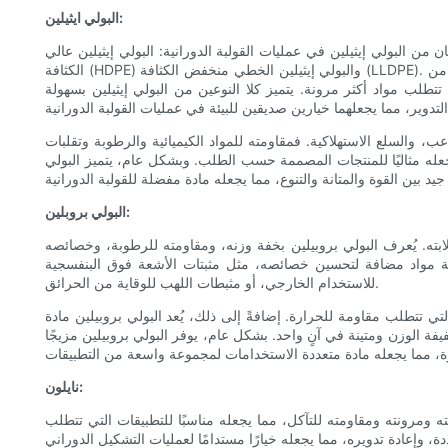
البولي ايثيلين:
ن من البولي إيثيلين في عمليات القولبة الدورانية: البولي إيثيلين عالي
الكثافة (HDPE) والبولي إيثيلين الخطي منخفض الكثافة (LLDPE). يتميز البولي إيثيلين عالي الكثافة بقوة شد عالية، ومقاومته للصدمات، ومقاومته الكيميائية، مما يجعله مثاليًا للتطبيقات التي تتطلب مواد متينة وقوية. من
طلب مواد أكثر مرونة. يتميز كلا النوعين من البولي إيثيلين بسهولة
عب، والسلع الاستهلاكية. فمقاومته للمواد الكيميائية والرطوبة وتقلبات
يجعله مثاليًا للمنتجات المصممة حسب الطلب. وبشكل عام، يتميز البولي
البولي بروبلين:
صلابته. يُعرف البولي بروبيلين بخفة وزنه، ومقاومته للرطوبة، وخصائصه
إضافة مواد مضافة لتحسين خصائصه، مثل مثبتات الأشعة فوق البنفسجية
للاستخدام الخارجي، أو مثبطات اللهب للوقاية من الحرائق.
التي تتطلب مقاومة للحرارة. إضافةً إلى ذلك، يُعد البولي بروبيلين مادة
ت خفيفة الوزن ومتينة في آنٍ واحد. بشكل عام، يوفر البولي بروبيلين مزيجًا
نايلون:
ته ومرونته ومقاومته للتآكل، مما يجعله مناسبًا للتطبيقات التي تتطلب