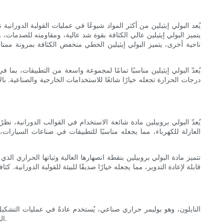
يُعد البولي إيثيلين من أكثر المواد شيوعًا في عمليات القولبة الدورانية
ناحية أخرى، يتميز البولي إيثيلين الخطي منخفض الكثافة بمرونة ممتا
يُعدّ البولي إيثيلين مناسبًا تمامًا لمجموعة واسعة من التطبيقات، بما 
درجات الحرارة تجعله خيارًا شائعًا للاستخدامات الخارجية والصناعية. 
يُعدّ البولي بروبيلين مادة شائعة الاستخدام في القوالب الدورانية، نظ
العازلة للكهرباء، مما يجعله مناسبًا للتطبيقات في صناعات السيارات
تتميز مادة البولي بروبيلين بنقطة انصهارها العالية وثباتها الحراري الذ
قابلة لإعادة التدوير، مما يجعله خيارًا صديقًا للبيئة للقولبة الدورانية. 
النايلون، وهو بوليمر حراري صناعي، يُستخدم عادةً في عمليات التشكيل ا
المتانة وطول العمر. يمكن تلوين النايلون بسهولة، وتعديله بإضافات لخصائص محددة، وإعادة تدويره، مما يجعله خيارًا مستدامًا لعمليات التشكيل الدوراني.