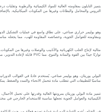
يتميز النايلون بمقاومته العالية للمواد الكيميائية والرطوبة وتقلبات د
التروس والمحامل والبطانات وغيرها من المكونات الميكانيكية. بالإضاف
ومقاومته للعوامل الجوية، وخصائصه المقاومة للهب، مما يجعله مناسب
البولي يوريثان، وهو بوليمر صناعي، يُستخدم عادةً في القوالب الدوراني
مناسبًا للتطبيقات التي تتطلب مادة تتحمل الانحناء والتمدد والضغط. ي
تتميز مادة البولي يوريثان بمرونتها العالية وقدرتها على تحمل الأحمال،
الكيميائية والعوامل الجوية تجعلها مناسبة للاستخدام الخارجي في مختلف
في الختام، يُقدم القولبة الدورانية عملية تصنيع فعالة من حيث التكلفة