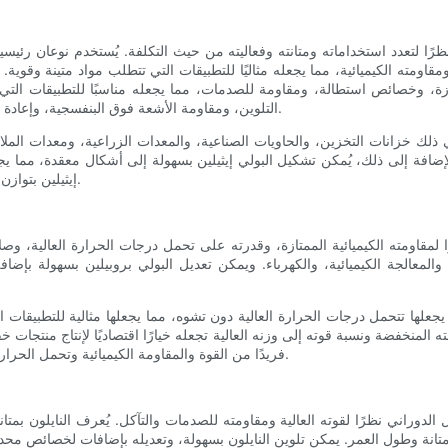
 نظرًا لتعدد استخداماته ومتانته وفعاليته من حيث التكلفة. يُستخدم نوعان رئيسيا
زة، وخصائص استطالة، ومقاومة للصدمات، مما يجعله مناسبًا للتطبيقات التي تت
التلوين، ومقاومة الأشعة فوق البنفسجية، وإعادة التدوير، مما يجعلهما خيارين صديقين للبيئة في عمليات القولبة الدورانية.
في ذلك خزانات التخزين، والحاويات الصناعية، والمعدات الزراعية، ومعدات الملا
بالإضافة إلى ذلك، يُمكن تشكيل البولي إيثيلين بسهولة إلى أشكال معقدة، مما 
إيثيلين بتوازن جيد بين القوة والمتانة والتنوع، مما يجعله مادة مفضلة للقولبة الدورانية.
رًا لمقاومته الكيميائية الممتازة، وقدرته على تحمل درجات الحرارة العالية، و
، والمعالجة الكيميائية، والكهرباء. ويمكن تعديل البولي بروبيلين بسهولة ب
ي يجعلها تتحمل درجات الحرارة العالية دون تشوه، مما يجعلها مثالية للتطبيقات 
كثافته المنخفضة ونسبة قوته إلى وزنه العالية تجعله خيارًا اقتصاديًا لإنتاج منتجا
فريدًا من القوة والمقاومة الكيميائية وتحمل الحرارة، مما يجعله مادة متعددة الاستخدامات لمجموعة واسعة من التطبيقات.
لدوراني نظرًا لقوته العالية ومقاومته للصدمات والتآكل. يُعرف النايلون بمتان