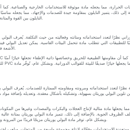
رجات الحرارة، مما يجعله مادة موثوقة للاستخدامات الخارجية والصناعية. كما أن
ة إلى ذلك، يتميز النايلون بمقاومة جيدة للصدمات والإجهاد، مما يجعله مناسبً
النايلون بين القوة والمتانة ومقاومة التآكل، مما يجعله مادة متعددة الاستخدامات للقولبة الدورانية.
ًا للتطبيقات التي تتطلب مادة تتحمل البيئات القاسية. يمكن تعديل البولي ف
الأشعة فوق البنفسجية للاستخدام الخارجي، أو مُعدِّلات الصدمات لتحسين المتانة.
للتطبي
ة نظرًا لتعدد استخداماته ومرونته ومقاومته الممتازة للصدمات. يُعرف البولي يو
مكن تلوين البولي يوريثان بسهولة، وتشكيله بأشكال معقدة، وتعديله بإضافة مو
 مما يجعلها مادة مثالية لإنتاج العجلات والبكرات والمصدات وغيرها من المكونات
 الظروف الجوية. بالإضافة إلى ذلك، تتميز مادة البولي يوريثان بمتانة عالية 
وبشكل عام، توفر مادة البولي يوريثان مزيجًا فريدًا من المرونة والمرونة والمتانة، مما يجعلها مادة متعددة الاستخدامات للقولبة الدورانية.
 ومتعددة الاستخدامات وفعّالة لإنتاج مجموعة واسعة من المنتجات. ويلعب اختيا