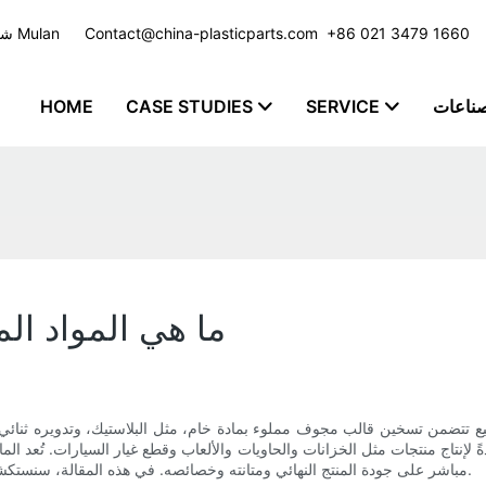
​​​​​​​ +86 021 3479 1660
Contact@china-plasticparts.com
شركة تصنيع حقن البلاستيك مع خدمة مخصصة للعديد من الصناعات - مجموعة Mulan
صناعات
SERVICE
CASE STUDIES
HOME
ما هي المواد ال
تصنيع تتضمن تسخين قالب مجوف مملوء بمادة خام، مثل البلاستيك، وتدويره ثنائي
 لإنتاج منتجات مثل الخزانات والحاويات والألعاب وقطع غيار السيارات. تُعد الم
مباشر على جودة المنتج النهائي ومتانته وخصائصه. في هذه المقالة، سنستكشف المواد المختلفة المستخدمة في القولبة الدورانية وخصائصها الفريدة.