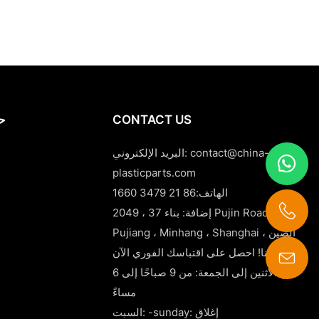
CONTACT US
حا
contact@china-
البريد الإلكتروني:
plasticparts.com
الهاتف:86 21 3479 1660
إضافة: بناء 37 ، 2049 Pujin Road ،
Pujiang ، Minhang ، Shanghai ، الصين
اتصل بنا! احصل على اقتباسك الفوري الآن!
من الاثنين إلى الجمعة: من 9 صباحًا إلى 6
contact@china-plasticparts.com
مساءً
السبت: -sunday: إغلاق