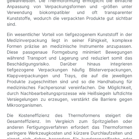
gewährleisten. Die Thermoformung ermöglicht die einfache
Anpassung von Verpackungsformen und -größen unter
Verwendung biokompatibler und oft transparenter
Kunststoffe, wodurch die verpackten Produkte gut sichtbar
sind.
Ein wesentlicher Vorteil von tiefgezogenem Kunststoff in der
Medizinverpackung liegt in seiner Fähigkeit, komplexe
Formen präzise an medizinische Instrumente anzupassen.
Diese passgenaue Formgebung minimiert Bewegungen
während Transport und Lagerung und reduziert somit das
Beschädigungsrisiko. Darüber hinaus integrieren
tiefgezogene Verpackungen häufig Blisterverpackungen,
Klappverpackungen und Trays, die auf die jeweiligen
Produkte zugeschnitten sind und so die Handhabung für
medizinisches Fachpersonal vereinfachen. Die Möglichkeit,
durch Nachbearbeitungsprozesse wie Heißsiegeln luftdichte
Versiegelungen zu erzeugen, verstärkt die Barriere gegen
Mikroorganismen.
Die Kosteneffizienz des Thermoformens steigert die
Gesamteffizienz. Im Vergleich zum Spritzgießen oder
anderen Fertigungsverfahren erfordert das Thermoformen
geringere Werkzeugkosten und kürzere Durchlaufzeiten und
eignet sich daher besonders für kundenspezifische oder