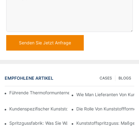
Senden Sie Jetzt Anfrage
EMPFOHLENE ARTIKEL
CASES
BLOGS
Führende Thermoformunternehmen In Der Automobilindustrie
Wie Man Lieferanten Von Kunsts
Kundenspezifischer Kunststoffspritzguss: Verbesserung Der Pro
Die Rolle Von Kunststoffforme
Spritzgussfabrik: Was Sie Während Der Produktion Erwartet
Kunststoffspritzguss: Maßgesc