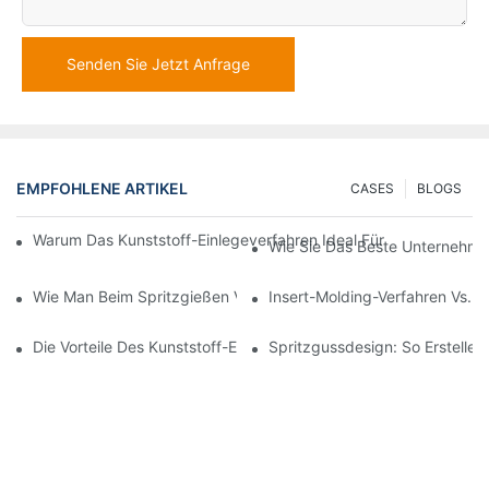
Senden Sie Jetzt Anfrage
EMPFOHLENE ARTIKEL
CASES
BLOGS
Warum Das Kunststoff-Einlegeverfahren Ideal Für Komplexe Tei
Wie Sie Das Beste Unternehmen 
Wie Man Beim Spritzgießen Von Polycarbonat Präzision Erreicht
Insert-Molding-Verfahren Vs. T
Die Vorteile Des Kunststoff-Einlegeverfahrens Für Automobil- 
Spritzgussdesign: So Erstellen 