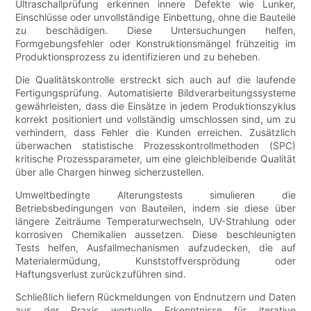
Ultraschallprüfung erkennen innere Defekte wie Lunker,
Einschlüsse oder unvollständige Einbettung, ohne die Bauteile
zu beschädigen. Diese Untersuchungen helfen,
Formgebungsfehler oder Konstruktionsmängel frühzeitig im
Produktionsprozess zu identifizieren und zu beheben.
Die Qualitätskontrolle erstreckt sich auch auf die laufende
Fertigungsprüfung. Automatisierte Bildverarbeitungssysteme
gewährleisten, dass die Einsätze in jedem Produktionszyklus
korrekt positioniert und vollständig umschlossen sind, um zu
verhindern, dass Fehler die Kunden erreichen. Zusätzlich
überwachen statistische Prozesskontrollmethoden (SPC)
kritische Prozessparameter, um eine gleichbleibende Qualität
über alle Chargen hinweg sicherzustellen.
Umweltbedingte Alterungstests simulieren die
Betriebsbedingungen von Bauteilen, indem sie diese über
längere Zeiträume Temperaturwechseln, UV-Strahlung oder
korrosiven Chemikalien aussetzen. Diese beschleunigten
Tests helfen, Ausfallmechanismen aufzudecken, die auf
Materialermüdung, Kunststoffversprödung oder
Haftungsverlust zurückzuführen sind.
Schließlich liefern Rückmeldungen von Endnutzern und Daten
aus der Praxis wertvolle Erkenntnisse für iterative