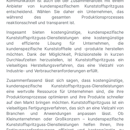
Kommunikation ist auch bei der Zusammenarbeit mit einem
Anbieter von kundenspezifischem Kunststoffspritzguss
entscheidend. Wählen Sie daher ein Unternehmen, das
während des gesamten Produktionsprozesses
reaktionsschnell und transparent ist.
Insgesamt bieten kostengünstige, kundenspezifische
Kunststoffspritzguss-Dienstleistungen eine kostengünstige
und effiziente Lösung für Unternehmen, die
kundenspezifische Kunststoffteile und -produkte herstellen
möchten. Dank der Möglichkeit, Präzisionsteile in kurzen
Durchlaufzeiten herzustellen, ist Kunststoffspritzguss ein
vielseitiges Herstellungsverfahren, das eine Vielzahl von
Industrie- und Verbraucheranforderungen erfüllt.
Zusammenfassend lässt sich sagen, dass kostengünstige,
kundenspezifische Kunststoffspritzguss-Dienstleistungen
eine wertvolle Ressource für Unternehmen sind, die ihre
Produktionsprozesse optimieren und ihre Produkte schneller
auf den Markt bringen möchten. Kunststoffspritzguss ist ein
vielseitiges Fertigungsverfahren, das sich an eine Vielzahl von
Branchen und Anwendungen anpassen lässt. Ob
Kleinunternehmen oder Großkonzern – kundenspezifische
Kunststoffspritzguss-Dienstleistungen helfen Ihnen, Ihre
Fertigungsanforderungen effizient und kostengünstig zu