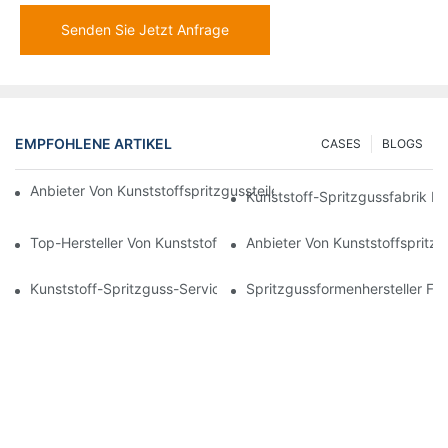
Senden Sie Jetzt Anfrage
EMPFOHLENE ARTIKEL
CASES
BLOGS
Anbieter Von Kunststoffspritzgussteilen Mit Umfassender Bran
Kunststoff-Spritzgussfabrik Fü
Top-Hersteller Von Kunststoffteilen Für Die Elektronik- Und Med
Anbieter Von Kunststoffspritzgu
Kunststoff-Spritzguss-Services Für Spezialisierte Branchen
Spritzgussformenhersteller Fü