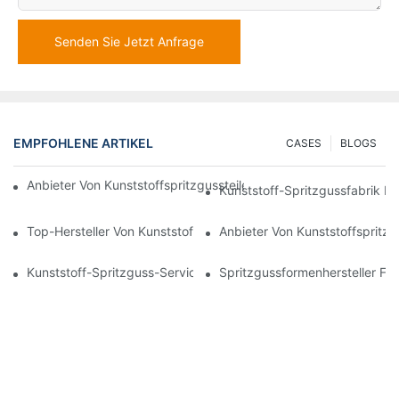
Senden Sie Jetzt Anfrage
EMPFOHLENE ARTIKEL
CASES
BLOGS
Anbieter Von Kunststoffspritzgussteilen Mit Umfassender Bran
Kunststoff-Spritzgussfabrik Fü
Top-Hersteller Von Kunststoffteilen Für Die Elektronik- Und Med
Anbieter Von Kunststoffspritzgu
Kunststoff-Spritzguss-Services Für Spezialisierte Branchen
Spritzgussformenhersteller Fü