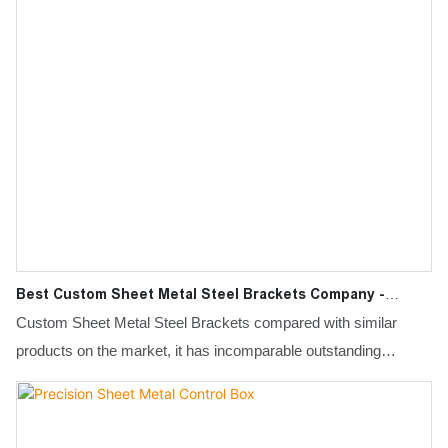
specifications of Custom Laser Cutting Parts Laser Cutting
Services can be customized according to your needs
Best Custom Sheet Metal Steel Brackets Company -
MULAN
Custom Sheet Metal Steel Brackets compared with similar
products on the market, it has incomparable outstanding
advantages in terms of performance, quality, appearance, etc.,
and enjoys a good reputation in the market.MULAN
summarizes the defects of past products, and continuously