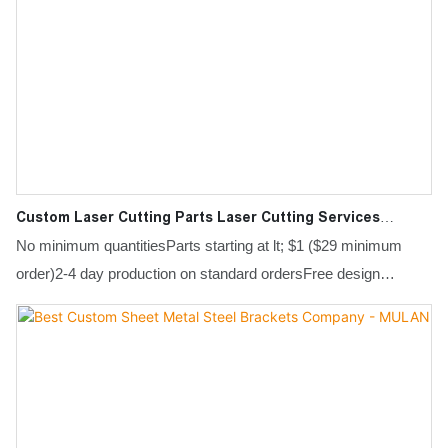
Custom Laser Cutting Parts Laser Cutting Services
Manufacturer - MULAN
No minimum quantitiesParts starting at lt; $1 ($29 minimum
order)2-4 day production on standard ordersFree design
feedback amp; instant quotesCustom Laser Cutting Parts Laser
Cutting Services compared with similar products on the market,
it has incomparable outstanding advantages in terms of
performance, quality, appearance, etc., and enjoys a good
reputation in the market. MULAN summarizes the defects of
past products, and continuously improves them. The