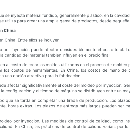
e se inyecta material fundido, generalmente plástico, en la cavidad d
o se utiliza para crear una amplia gama de productos, desde pequeñ
en China
n China. Entre ellos se incluyen:
deo por inyección puede afectar considerablemente el costo total. L
la cantidad del material también influyen en el precio final.
en al costo de crear los moldes utilizados en el proceso de moldeo 
tar los costos de herramientas. En China, los costos de mano de
en una opción atractiva para la fabricación.
de afectar significativamente el coste del moldeo por inyección. G
je, la configuración y el tiempo de máquina se distribuyen entre un m
empo que se tarda en completar una tirada de producción. Los plazo
te, horas extras. Los plazos de entrega más largos pueden ser má
 moldeo por inyección. Las medidas de control de calidad, como in
 calidad. En China, las prácticas de control de calidad varían, por 