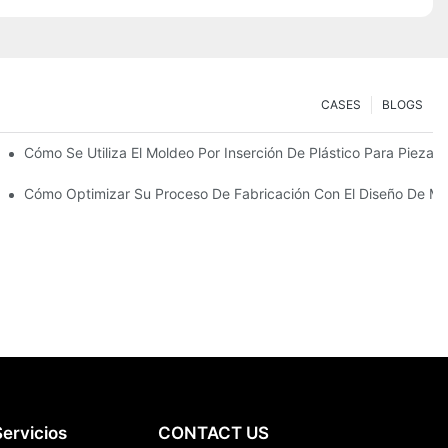
CASES
BLOGS
zas Robustas Y Multimateriales
Cómo Se Utiliza El Moldeo Por Inserción De Plástico Para Piezas 
n Para Bienes De Consumo Duraderos
Cómo Optimizar Su Proceso De Fabricación Con El Diseño De Mo
ervicios
CONTACT US