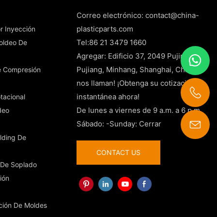
Correo electrónico:
contact@china-
plasticparts.com
r Inyección
Tel:86 21 3479 1660
Moldeo De
Agregar: Edificio 37, 2049 Pujin Road,
Pujiang, Minhang, Shanghai, China
e Compresión
nos llaman! ¡Obtenga su cotización
instantánea ahora!
tacional
De lunes a viernes de 9 a.m. a 6 p.m.
deo
Sábado: -Sunday: Cerrar
contact@china-plasticparts.com
lding De
CONTACT US
 De Soplado
ión
ación De Moldes