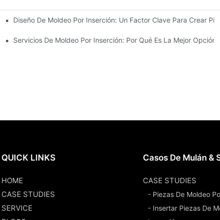
Diseño De Moldeo Por Inserción: Un Factor Clave Para Crear Pie
Requisitos De Diseño Complejos
erción Con Experiencia
Servicios De Moldeo Por Inserción: Por Qué Es La Mejor Opció
QUICK LINKS
Casos De Mulán & S
HOME
CASE STUDIES
CASE STUDIES
- Piezas De Moldeo Po
SERVICE
- Insertar Piezas De 