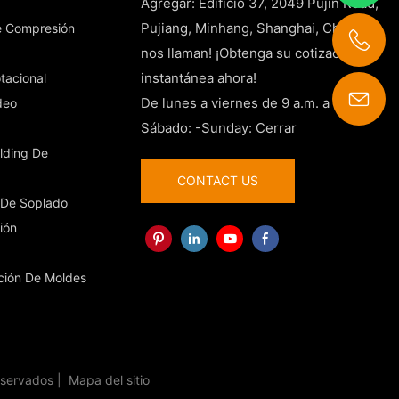
Agregar: Edificio 37, 2049 Pujin Road,
Pujiang, Minhang, Shanghai, China
e Compresión
nos llaman! ¡Obtenga su cotización
instantánea ahora!
tacional
De lunes a viernes de 9 a.m. a 6 p.m.
deo
contact@china-plasticparts.com
Sábado: -Sunday: Cerrar
lding De
CONTACT US
 De Soplado
ión
ación De Moldes
eservados |
Mapa del sitio