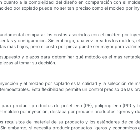
en cuanto a la complejidad del diseño en comparación con el mold
oldeo por soplado puede no ser tan preciso como el moldeo por inye
fundamental comparar los costos asociados con el moldeo por inyec
amientas y configuración. Sin embargo, una vez creados los moldes, 
ntas más bajos, pero el costo por pieza puede ser mayor para volúm
esupuesto y plazos para determinar qué método es el más rentable
piezas al tomar su decisión.
r inyección y el moldeo por soplado es la calidad y la selección de
termoestables. Esta flexibilidad permite un control preciso de las prop
para producir productos de polietileno (PE), polipropileno (PP) y te
l moldeo por inyección, destaca por producir productos ligeros y d
s requisitos de material de su producto y los estándares de calida
n. Sin embargo, si necesita producir productos ligeros y económico