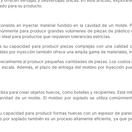
ofrecen ventajas y desventajas únicas. En este artículo, explorare
uado para su producto.
nsiste en inyectar material fundido en la cavidad de un molde. Po
omúnmente para producir grandes volúmenes de piezas de plástico c
ce ideal para productos que requieren tolerancias estrictas.
s su capacidad para producir piezas complejas con una calidad co
 moldeo por inyección también ofrece una amplia gama de materiales, 
ecialmente al producir pequeñas cantidades de piezas. Los costos 
escala. Además, el plazo de entrega del moldeo por inyección pu
liza para crear objetos huecos, como botellas y recipientes. Este m
 cavidad de un molde. El moldeo por soplado se utiliza comúnmen
su capacidad para producir formas huecas con un espesor de pared
eo por soplado también es un proceso altamente eficiente, ya que p