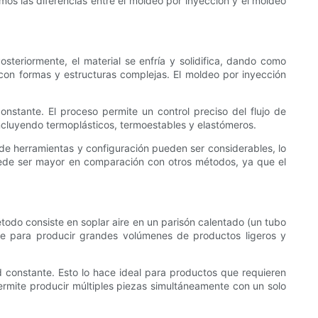
mos las diferencias entre el moldeo por inyección y el moldeo
steriormente, el material se enfría y solidifica, dando como
on formas y estructuras complejas. El moldeo por inyección
nstante. El proceso permite un control preciso del flujo de
incluyendo termoplásticos, termoestables y elastómeros.
de herramientas y configuración pueden ser considerables, lo
ede ser mayor en comparación con otros métodos, ya que el
étodo consiste en soplar aire en un parisón calentado (un tubo
te para producir grandes volúmenes de productos ligeros y
 constante. Esto lo hace ideal para productos que requieren
ermite producir múltiples piezas simultáneamente con un solo