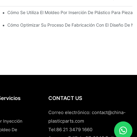
zas Robustas Y Multimateriales
Cómo Se Utiliza El Moldeo Por Inserción De Plástico Para Piezas 
n Para Bienes De Consumo Duraderos
Cómo Optimizar Su Proceso De Fabricación Con El Diseño De Mo
ervicios
CONTACT US
Correo electrónico:
contact@china-
plasticparts.com
r Inyección
Tel:86 21 3479 1660
Moldeo De