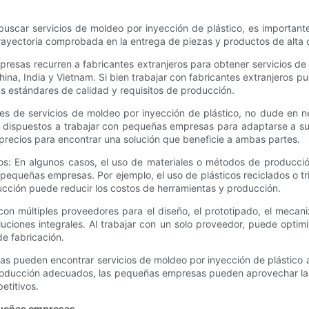
 buscar servicios de moldeo por inyección de plástico, es important
rayectoria comprobada en la entrega de piezas y productos de alta c
resas recurren a fabricantes extranjeros para obtener servicios de
na, India y Vietnam. Si bien trabajar con fabricantes extranjeros 
s estándares de calidad y requisitos de producción.
res de servicios de moldeo por inyección de plástico, no dude en n
n dispuestos a trabajar con pequeñas empresas para adaptarse a su
precios para encontrar una solución que beneficie a ambas partes.
os: En algunos casos, el uso de materiales o métodos de producció
pequeñas empresas. Por ejemplo, el uso de plásticos reciclados o tri
ucción puede reducir los costos de herramientas y producción.
 con múltiples proveedores para el diseño, el prototipado, el meca
uciones integrales. Al trabajar con un solo proveedor, puede optim
de fabricación.
as pueden encontrar servicios de moldeo por inyección de plástico
producción adecuados, las pequeñas empresas pueden aprovechar las 
etitivos.
equeñas empresas