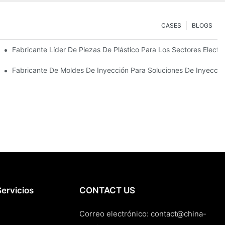
CASES
BLOGS
 Primera Calidad
Fabricante Líder De Piezas De Plástico Para Los Sectores Electr
specializadas
Fabricante De Moldes De Inyección Para Soluciones De Inyecció
ervicios
CONTACT US
Correo electrónico:
contact@china-