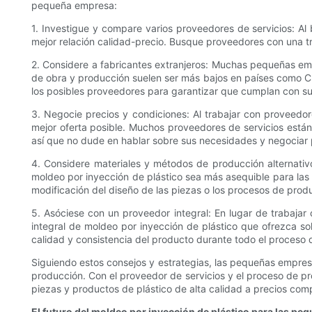
pequeña empresa:
1. Investigue y compare varios proveedores de servicios: Al
mejor relación calidad-precio. Busque proveedores con una t
2. Considere a fabricantes extranjeros: Muchas pequeñas emp
de obra y producción suelen ser más bajos en países como Chi
los posibles proveedores para garantizar que cumplan con su
3. Negocie precios y condiciones: Al trabajar con proveedo
mejor oferta posible. Muchos proveedores de servicios está
así que no dude en hablar sobre sus necesidades y negociar 
4. Considere materiales y métodos de producción alternativ
moldeo por inyección de plástico sea más asequible para las 
modificación del diseño de las piezas o los procesos de prod
5. Asóciese con un proveedor integral: En lugar de trabajar
integral de moldeo por inyección de plástico que ofrezca sol
calidad y consistencia del producto durante todo el proceso 
Siguiendo estos consejos y estrategias, las pequeñas empres
producción. Con el proveedor de servicios y el proceso de 
piezas y productos de plástico de alta calidad a precios comp
El futuro del moldeo por inyección de plástico para las p