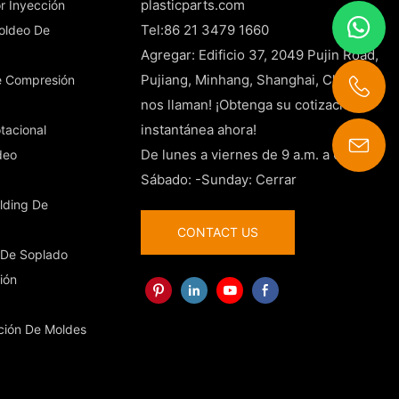
plasticparts.com
r Inyección
Tel:86 21 3479 1660
Moldeo De
Agregar: Edificio 37, 2049 Pujin Road,
Pujiang, Minhang, Shanghai, China
e Compresión
nos llaman! ¡Obtenga su cotización
instantánea ahora!
tacional
De lunes a viernes de 9 a.m. a 6 p.m.
deo
contact@china-plasticparts.com
Sábado: -Sunday: Cerrar
lding De
CONTACT US
 De Soplado
ión
ación De Moldes