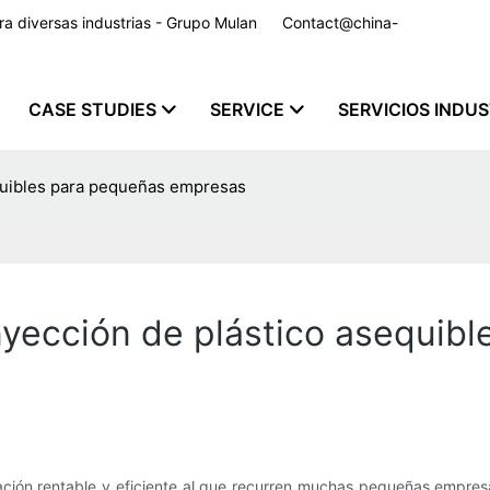
para diversas industrias - Grupo Mulan
Contact@china-
CASE STUDIES
SERVICE
SERVICIOS INDU
equibles para pequeñas empresas
nyección de plástico asequib
ación rentable y eficiente al que recurren muchas pequeñas empres