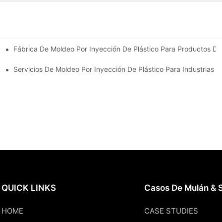
Fábrica De Moldeo Por Inyección De Plástico Para Productos De
riencia En La Industria
 De Productos Diversa
Servicios De Moldeo Por Inyección De Plástico Para Industrias E
QUICK LINKS
Casos De Mulán & S
HOME
CASE STUDIES