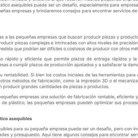
stico asequibles puede ser un desafío, especialmente para empresa
queñas empresas y brindaremos consejos para encontrar servicios de 
as a las pequeñas empresas que buscan producir piezas y productos 
oducir piezas complejas e intrincadas con altos niveles de precisió
dida que podrían ser difíciles o costosos de producir con otros mé
so rápido y eficiente que permite plazos de entrega rápidos y l
s a cumplir plazos de producción ajustados y a satisfacer la demanda 
 rentabilidad. Si bien los costos iniciales de las herramientas par
de otros métodos de fabricación, como la impresión 3D o el mecaniz
 producir grandes cantidades de piezas o productos.
pequeñas empresas una solución de fabricación rentable, eficiente y
ón de plástico, las pequeñas empresas pueden optimizar sus proceso
tico asequibles
quibles para su pequeña empresa puede ser un desafío, pero con inv
ades y presupuesto. Aquí tiene algunos consejos para encontrar ser