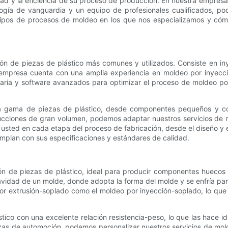
idad y la eficiencia de su proceso de producción. En nuestra empres
ogía de vanguardia y un equipo de profesionales cualificados, po
es tipos de procesos de moldeo en los que nos especializamos y c
ión de piezas de plástico más comunes y utilizados. Consiste en in
empresa cuenta con una amplia experiencia en moldeo por inyecció
uinaria y software avanzados para optimizar el proceso de moldeo p
ia gama de piezas de plástico, desde componentes pequeños y co
ucciones de gran volumen, podemos adaptar nuestros servicios de m
usted en cada etapa del proceso de fabricación, desde el diseño y el
umplan con sus especificaciones y estándares de calidad.
n de piezas de plástico, ideal para producir componentes huecos y
 cavidad de un molde, donde adopta la forma del molde y se enfría p
 por extrusión-soplado como el moldeo por inyección-soplado, lo que
ico con una excelente relación resistencia-peso, lo que las hace i
zas de automoción, podemos personalizar nuestros servicios de mol