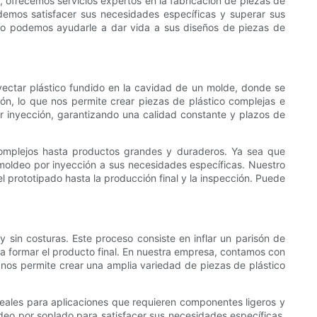
a, ofrecemos servicios expertos en la fabricación de piezas de
demos satisfacer sus necesidades específicas y superar sus
ómo podemos ayudarle a dar vida a sus diseños de piezas de
yectar plástico fundido en la cavidad de un molde, donde se
n, lo que nos permite crear piezas de plástico complejas e
or inyección, garantizando una calidad constante y plazos de
mplejos hasta productos grandes y duraderos. Ya sea que
oldeo por inyección a sus necesidades específicas. Nuestro
 prototipado hasta la producción final y la inspección. Puede
 sin costuras. Este proceso consiste en inflar un parisón de
ara formar el producto final. En nuestra empresa, contamos con
 nos permite crear una amplia variedad de piezas de plástico
deales para aplicaciones que requieren componentes ligeros y
deo por soplado para satisfacer sus necesidades específicas.