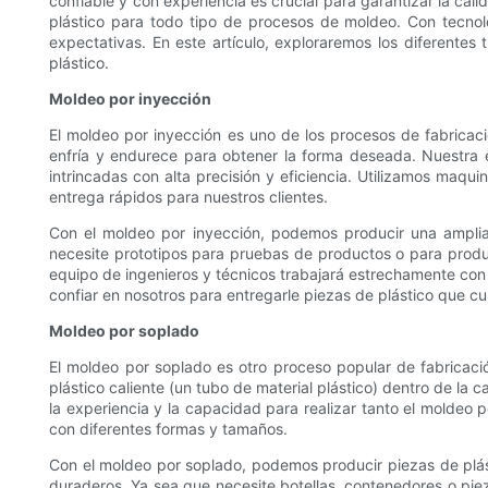
confiable y con experiencia es crucial para garantizar la cal
plástico para todo tipo de procesos de moldeo. Con tecnol
expectativas. En este artículo, exploraremos los diferent
plástico.
Moldeo por inyección
El moldeo por inyección es uno de los procesos de fabricac
enfría y endurece para obtener la forma deseada. Nuestra 
intrincadas con alta precisión y eficiencia. Utilizamos maq
entrega rápidos para nuestros clientes.
Con el moldeo por inyección, podemos producir una ampl
necesite prototipos para pruebas de productos o para prod
equipo de ingenieros y técnicos trabajará estrechamente con 
confiar en nosotros para entregarle piezas de plástico que c
Moldeo por soplado
El moldeo por soplado es otro proceso popular de fabricació
plástico caliente (un tubo de material plástico) dentro de la
la experiencia y la capacidad para realizar tanto el moldeo
con diferentes formas y tamaños.
Con el moldeo por soplado, podemos producir piezas de plást
duraderos. Ya sea que necesite botellas, contenedores o pie