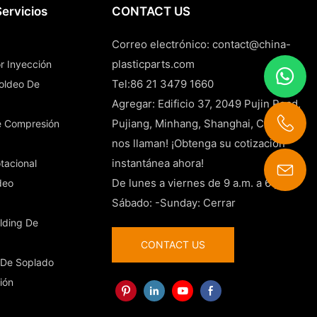
ervicios
CONTACT US
Correo electrónico:
contact@china-
plasticparts.com
r Inyección
Tel:86 21 3479 1660
Moldeo De
Agregar: Edificio 37, 2049 Pujin Road,
Pujiang, Minhang, Shanghai, China
e Compresión
nos llaman! ¡Obtenga su cotización
instantánea ahora!
tacional
De lunes a viernes de 9 a.m. a 6 p.m.
deo
contact@china-plasticparts.com
Sábado: -Sunday: Cerrar
lding De
CONTACT US
 De Soplado
ión