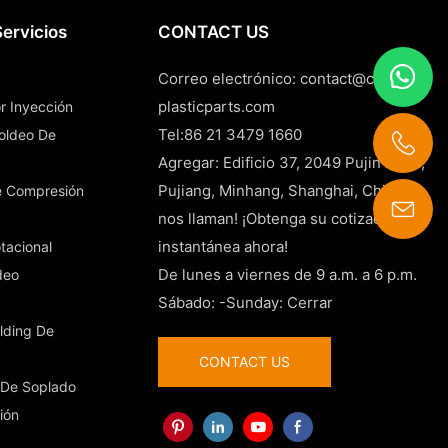
ervicios
CONTACT US
Correo electrónico:
contact@china-
plasticparts.com
r Inyección
Tel:86 21 3479 1660
Moldeo De
Agregar: Edificio 37, 2049 Pujin Road,
Pujiang, Minhang, Shanghai, China
e Compresión
nos llaman! ¡Obtenga su cotización
contact@china-plasticparts.com
instantánea ahora!
tacional
De lunes a viernes de 9 a.m. a 6 p.m.
deo
Sábado: -Sunday: Cerrar
lding De
CONTACT US
 De Soplado
ión