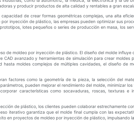
 industrias, como la automotriz, la médica, la electrónica y la de
adoras y producir productos de alta calidad y rentables a gran escal
 capacidad de crear formas geométricas complejas, una alta eficie
 por inyección de plástico, las empresas pueden optimizar sus proce
 prototipos, lotes pequeños o series de producción en masa, los se
o de moldeo por inyección de plástico. El diseño del molde influye d
ware CAD avanzado y herramientas de simulación para crear moldes 
ad hasta moldes complejos de múltiples cavidades, el diseño de
ran factores como la geometría de la pieza, la selección del mate
 parámetros, pueden mejorar el rendimiento del molde, minimizar los 
orporar características como socavaduras, roscas, texturas e in
cción de plástico, los clientes pueden colaborar estrechamente con 
so iterativo garantiza que el molde final cumpla con las expectativ
ito en proyectos de moldeo por inyección de plástico, impulsando la 