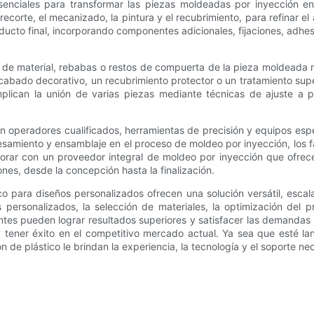
ciales para transformar las piezas moldeadas por inyección en p
rte, el mecanizado, la pintura y el recubrimiento, para refinar el a
ucto final, incorporando componentes adicionales, fijaciones, adhes
 de material, rebabas o restos de compuerta de la pieza moldeada
bado decorativo, un recubrimiento protector o un tratamiento superfi
lican la unión de varias piezas mediante técnicas de ajuste a pr
operadores cualificados, herramientas de precisión y equipos espec
cesamiento y ensamblaje en el proceso de moldeo por inyección, los 
orar con un proveedor integral de moldeo por inyección que ofrece
ones, desde la concepción hasta la finalización.
co para diseños personalizados ofrecen una solución versátil, esca
 personalizados, la selección de materiales, la optimización del 
es pueden lograr resultados superiores y satisfacer las demandas d
 y tener éxito en el competitivo mercado actual. Ya sea que esté 
 de plástico le brindan la experiencia, la tecnología y el soporte nec