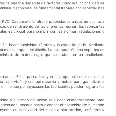
a resina plástica depende de factores como la funcionalidad de
geniería disponibles, es fundamental trabajar con especialistas
co y PVC. Cada material ofrece propiedades únicas en cuanto a
icas de rendimiento de las diferentes resinas, los fabricantes
les es crucial para cumplir con las normas, regulaciones y
ción, la conductividad térmica y la estabilidad UV. Mediante
s primeras etapas del diseño. La colaboración con expertos en
ministro de materiales, lo que se traduce en un rendimiento
minadas. Estos pasos incluyen la preparación del molde, la
una supervisión y una optimización precisos para garantizar la
as en moldeo por inyección, los fabricantes pueden lograr altos
avidad y el núcleo del molde se alinean cuidadosamente para
na adecuada, secarla hasta alcanzar el contenido de humedad
inyecta en la cavidad del molde a alta presión, llenándola y