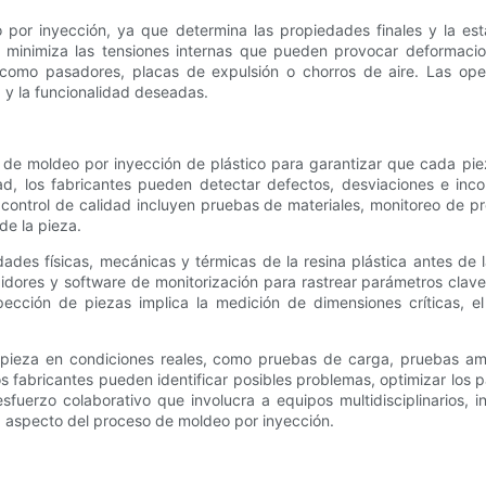
 por inyección, ya que determina las propiedades finales y la es
 y minimiza las tensiones internas que pueden provocar deformacio
como pasadores, placas de expulsión o chorros de aire. Las ope
ca y la funcionalidad deseadas.
os de moldeo por inyección de plástico para garantizar que cada pi
d, los fabricantes pueden detectar defectos, desviaciones e incon
control de calidad incluyen pruebas de materiales, monitoreo de p
de la pieza.
dades físicas, mecánicas y térmicas de la resina plástica antes de
didores y software de monitorización para rastrear parámetros clav
ección de piezas implica la medición de dimensiones críticas, el a
a pieza en condiciones reales, como pruebas de carga, pruebas am
os fabricantes pueden identificar posibles problemas, optimizar los
esfuerzo colaborativo que involucra a equipos multidisciplinarios,
da aspecto del proceso de moldeo por inyección.