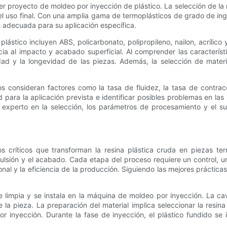
uier proyecto de moldeo por inyección de plástico. La selección de l
os del uso final. Con una amplia gama de termoplásticos de grado de in
 adecuada para su aplicación específica.
plástico incluyen ABS, policarbonato, polipropileno, nailon, acríli
encia al impacto y acabado superficial. Al comprender las característ
ad y la longevidad de las piezas. Además, la selección de materia
os consideran factores como la tasa de fluidez, la tasa de contrac
d para la aplicación prevista e identificar posibles problemas en la
o experto en la selección, los parámetros de procesamiento y el su
 críticos que transforman la resina plástica cruda en piezas ter
xpulsión y el acabado. Cada etapa del proceso requiere un control, 
onal y la eficiencia de la producción. Siguiendo las mejores práctic
se limpia y se instala en la máquina de moldeo por inyección. La c
 la pieza. La preparación del material implica seleccionar la resi
r inyección. Durante la fase de inyección, el plástico fundido se 