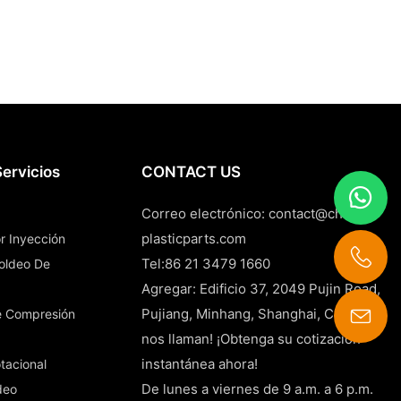
ervicios
CONTACT US
Correo electrónico:
contact@china-
plasticparts.com
r Inyección
Tel:86 21 3479 1660
Moldeo De
Agregar: Edificio 37, 2049 Pujin Road,
Pujiang, Minhang, Shanghai, China
e Compresión
nos llaman! ¡Obtenga su cotización
contact@china-plasticparts.com
instantánea ahora!
tacional
De lunes a viernes de 9 a.m. a 6 p.m.
deo