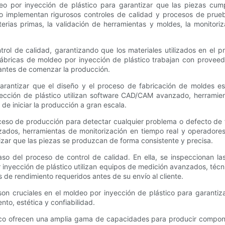
o por inyección de plástico para garantizar que las piezas cumpl
ico implementan rigurosos controles de calidad y procesos de pru
erias primas, la validación de herramientas y moldes, la monitoriz
ntrol de calidad, garantizando que los materiales utilizados en el
 fábricas de moldeo por inyección de plástico trabajan con provee
 antes de comenzar la producción.
garantizar que el diseño y el proceso de fabricación de moldes e
ección de plástico utilizan software CAD/CAM avanzado, herramien
de iniciar la producción a gran escala.
oceso de producción para detectar cualquier problema o defecto de 
izados, herramientas de monitorización en tiempo real y operadores
tizar que las piezas se produzcan de forma consistente y precisa.
paso del proceso de control de calidad. En ella, se inspeccionan l
 inyección de plástico utilizan equipos de medición avanzados, técni
s de rendimiento requeridos antes de su envío al cliente.
son cruciales en el moldeo por inyección de plástico para garanti
nto, estética y confiabilidad.
tico ofrecen una amplia gama de capacidades para producir compone