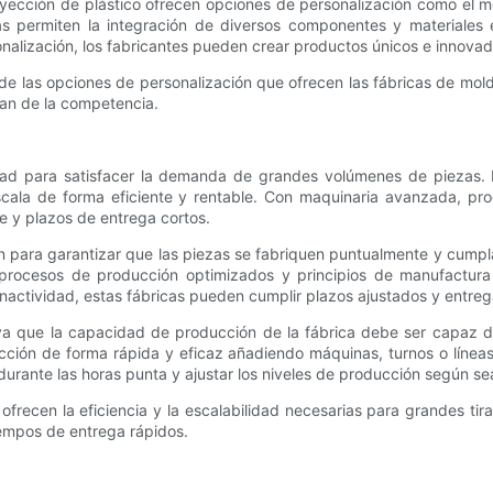
yección de plástico ofrecen opciones de personalización como el mo
s permiten la integración de diversos componentes y materiales 
onalización, los fabricantes pueden crear productos únicos e innova
 las opciones de personalización que ofrecen las fábricas de molde
ian de la competencia.
idad para satisfacer la demanda de grandes volúmenes de piezas. 
ala de forma eficiente y rentable. Con maquinaria avanzada, proc
e y plazos de entrega cortos.
n para garantizar que las piezas se fabriquen puntualmente y cumpl
 procesos de producción optimizados y principios de manufactura 
inactividad, estas fábricas pueden cumplir plazos ajustados y entre
, ya que la capacidad de producción de la fábrica debe ser capaz 
ción de forma rápida y eficaz añadiendo máquinas, turnos o líneas
durante las horas punta y ajustar los niveles de producción según sea
ofrecen la eficiencia y la escalabilidad necesarias para grandes ti
empos de entrega rápidos.