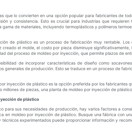
as que lo convierten en una opción popular para fabricantes de to
ión y consistencia. Esto es crucial para industrias que requieren 
 gama de materiales, incluyendo termoplásticos y polímeros termoestab
cción de plástico es un proceso de fabricación muy rentable. Los 
creado el molde, el costo por pieza disminuye significativamente, 
cidad del proceso de moldeo por inyección, que permite plazos de en
sibilidad de incorporar características de diseño como socavones
s generales de producción. Esto se traduce en un proceso de fabri
or inyección de plástico es la opción preferida por los fabricantes
 o millones de piezas, una planta de moldeo por inyección de plástic
nyección de plástico
ico para sus necesidades de producción, hay varios factores a consi
rica en moldeo por inyección de plástico. Busque una fábrica con u
s y técnicos experimentados puede proporcionar información y recom