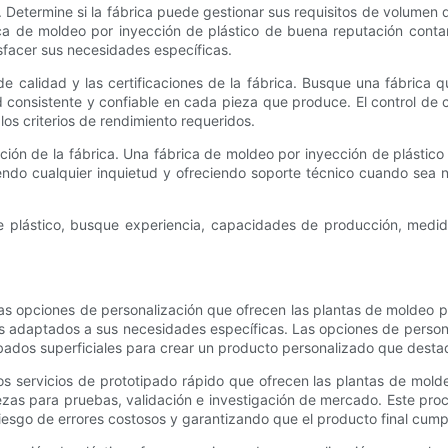
 Determine si la fábrica puede gestionar sus requisitos de volume
ica de moldeo por inyección de plástico de buena reputación cont
isfacer sus necesidades específicas.
e calidad y las certificaciones de la fábrica. Busque una fábrica 
 consistente y confiable en cada pieza que produce. El control de c
los criterios de rendimiento requeridos.
ón de la fábrica. Una fábrica de moldeo por inyección de plástico
endo cualquier inquietud y ofreciendo soporte técnico cuando sea n
de plástico, busque experiencia, capacidades de producción, medi
 opciones de personalización que ofrecen las plantas de moldeo por
s adaptados a sus necesidades específicas. Las opciones de person
abados superficiales para crear un producto personalizado que dest
s servicios de prototipado rápido que ofrecen las plantas de moldeo
as para pruebas, validación e investigación de mercado. Este proces
iesgo de errores costosos y garantizando que el producto final cumpl