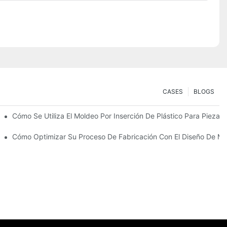
CASES
BLOGS
zas Robustas Y Multimateriales
Cómo Se Utiliza El Moldeo Por Inserción De Plástico Para Piezas 
n Para Bienes De Consumo Duraderos
Cómo Optimizar Su Proceso De Fabricación Con El Diseño De Mo