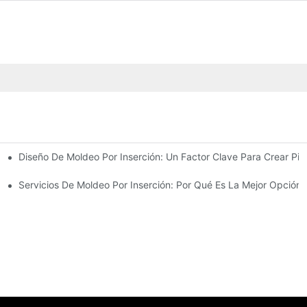
Diseño De Moldeo Por Inserción: Un Factor Clave Para Crear Pie
Requisitos De Diseño Complejos
erción Con Experiencia
Servicios De Moldeo Por Inserción: Por Qué Es La Mejor Opció