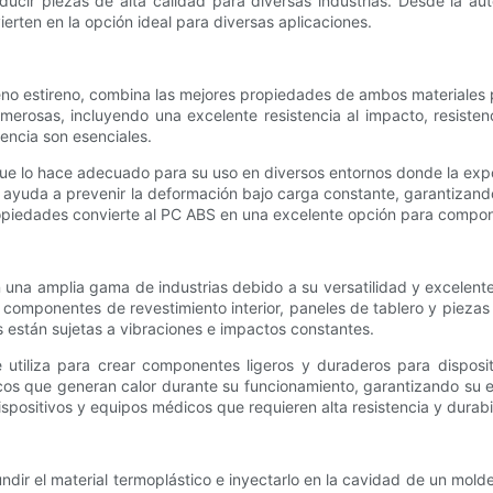
ucir piezas de alta calidad para diversas industrias. Desde la a
erten en la opción ideal para diversas aplicaciones.
eno estireno, combina las mejores propiedades de ambos materiales p
osas, incluyendo una excelente resistencia al impacto, resistencia
tencia son esenciales.
que lo hace adecuado para su uso en diversos entornos donde la exp
que ayuda a prevenir la deformación bajo carga constante, garantiz
ropiedades convierte al PC ABS en una excelente opción para compone
 una amplia gama de industrias debido a su versatilidad y excelen
 componentes de revestimiento interior, paneles de tablero y piezas e
s están sujetas a vibraciones e impactos constantes.
 utiliza para crear componentes ligeros y duraderos para disposi
icos que generan calor durante su funcionamiento, garantizando su es
dispositivos y equipos médicos que requieren alta resistencia y durabi
ir el material termoplástico e inyectarlo en la cavidad de un molde,