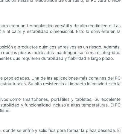
utomoción hasta la electrónica de consumo, el PC ABS ofrece
ara crear un termoplástico versátil y de alto rendimiento. Las
 al calor y estabilidad dimensional. Esto lo convierte en la
osición a productos químicos agresivos es un riesgo. Además,
ando que las piezas moldeadas mantengan su forma e integridad
ntes que requieren durabilidad y fiabilidad a largo plazo.
tes propiedades. Una de las aplicaciones más comunes del PC
structurales. Su alta resistencia al impacto lo convierte en la
tivos como smartphones, portátiles y tabletas. Su excelente
tabilidad y funcionalidad incluso a altas temperaturas. El PC
lidad.
 donde se enfría y solidifica para formar la pieza deseada. El