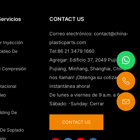
ervicios
CONTACT US
Correo electrónico:
contact@china-
plasticparts.com
r Inyección
Tel:86 21 3479 1660
Moldeo De
Agregar: Edificio 37, 2049 Pujin Road,
Pujiang, Minhang, Shanghai, China
e Compresión
nos llaman! ¡Obtenga su cotización
instantánea ahora!
tacional
De lunes a viernes de 9 a.m. a 6 p.m.
deo
Sábado: -Sunday: Cerrar
contact@china-plasticparts.com
lding De
CONTACT US
 De Soplado
ión