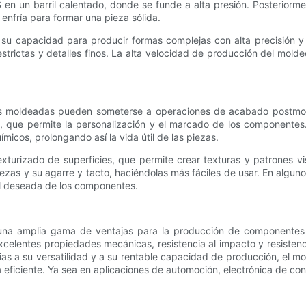
n un barril calentado, donde se funde a alta presión. Posteriormen
enfría para formar una pieza sólida.
 su capacidad para producir formas complejas con alta precisión y 
trictas y detalles finos. La alta velocidad de producción del molde
ezas moldeadas pueden someterse a operaciones de acabado postmol
 que permite la personalización y el marcado de los componentes. 
micos, prolongando así la vida útil de las piezas.
turizado de superficies, que permite crear texturas y patrones vis
piezas y su agarre y tacto, haciéndolas más fáciles de usar. En alg
al deseada de los componentes.
una amplia gama de ventajas para la producción de componentes d
excelentes propiedades mecánicas, resistencia al impacto y resistenci
acias a su versatilidad y a su rentable capacidad de producción, el 
 eficiente. Ya sea en aplicaciones de automoción, electrónica de co