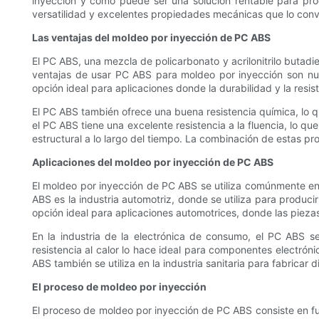
inyección y cómo puede ser una solución rentable para prod
versatilidad y excelentes propiedades mecánicas que lo convi
Las ventajas del moldeo por inyección de PC ABS
El PC ABS, una mezcla de policarbonato y acrilonitrilo butadi
ventajas de usar PC ABS para moldeo por inyección son numer
opción ideal para aplicaciones donde la durabilidad y la resis
El PC ABS también ofrece una buena resistencia química, lo 
el PC ABS tiene una excelente resistencia a la fluencia, lo 
estructural a lo largo del tiempo. La combinación de estas p
Aplicaciones del moldeo por inyección de PC ABS
El moldeo por inyección de PC ABS se utiliza comúnmente en
ABS es la industria automotriz, donde se utiliza para producir
opción ideal para aplicaciones automotrices, donde las pieza
En la industria de la electrónica de consumo, el PC ABS se
resistencia al calor lo hace ideal para componentes electrón
ABS también se utiliza en la industria sanitaria para fabricar 
El proceso de moldeo por inyección
El proceso de moldeo por inyección de PC ABS consiste en fund