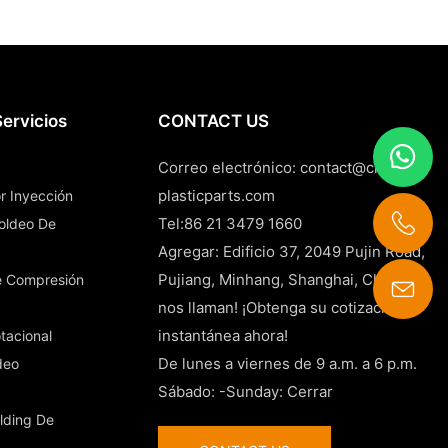
ervicios
CONTACT US
Correo electrónico:
contact@china-
plasticparts.com
r Inyección
Tel:86 21 3479 1660
Moldeo De
Agregar: Edificio 37, 2049 Pujin Road,
Pujiang, Minhang, Shanghai, China
e Compresión
nos llaman! ¡Obtenga su cotización
contact@china-plasticparts.com
instantánea ahora!
tacional
De lunes a viernes de 9 a.m. a 6 p.m.
deo
Sábado: -Sunday: Cerrar
lding De