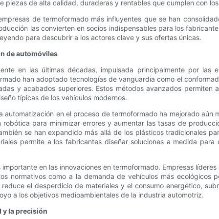
piezas de alta calidad, duraderas y rentables que cumplen con los e
 empresas de termoformado más influyentes que se han consolidado
ducción las convierten en socios indispensables para los fabricant
eyendo para descubrir a los actores clave y sus ofertas únicas.
ón de automóviles
nte en las últimas décadas, impulsada principalmente por las exi
ormado han adoptado tecnologías de vanguardia como el conformado
tadas y acabados superiores. Estos métodos avanzados permiten a l
seño típicas de los vehículos modernos.
la automatización en el proceso de termoformado ha mejorado aún más
obótica para minimizar errores y aumentar las tasas de producción
también se han expandido más allá de los plásticos tradicionales p
riales permite a los fabricantes diseñar soluciones a medida para
mportante en las innovaciones en termoformado. Empresas líderes es
itos normativos como a la demanda de vehículos más ecológicos po
 reduce el desperdicio de materiales y el consumo energético, s
oyo a los objetivos medioambientales de la industria automotriz.
y la precisión