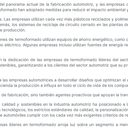
 del panorama actual de la fabricación automotriz, y las empresa
formado han adoptado medidas para reducir el impacto ambiental y, 
s. Las empresas utilizan cada vez más plásticos reciclados y políme
más, los sistemas de reciclaje de circuito cerrado en las plantas 
de producción.
aciones de termoformado utilizan equipos de ahorro energético, como
mo eléctrico. Algunas empresas incluso utilizan fuentes de energía 
n la dedicación de las empresas de termoformado líderes del secto
tenibles, garantizando a los clientes del sector automotriz que su p
s empresas automotrices a desarrollar diseños que optimizan el uso de
scienda la producción e influya en todo el ciclo de vida de los comp
de fabricación, sino también agentes proactivos que apoyan la trans
alidad y sostenibles en la industria automotriz ha posicionado a
 tecnológicos, los estrictos estándares de calidad, la personalizació
 de automóviles cumplir con los cada vez más exigentes criterios de 
sas líderes en termoformado arroja luz sobre un segmento a menud