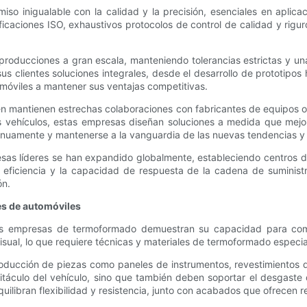
 inigualable con la calidad y la precisión, esenciales en aplica
ficaciones ISO, exhaustivos protocolos de control de calidad y rig
 producciones a gran escala, manteniendo tolerancias estrictas y u
 clientes soluciones integrales, desde el desarrollo de prototipos
omóviles a mantener sus ventajas competitivas.
n mantienen estrechas colaboraciones con fabricantes de equipos o
s vehículos, estas empresas diseñan soluciones a medida que mejora
tinuamente y mantenerse a la vanguardia de las nuevas tendencias y 
s líderes se han expandido globalmente, estableciendo centros de 
a eficiencia y la capacidad de respuesta de la cadena de suminist
ón.
es de automóviles
las empresas de termoformado demuestran su capacidad para combi
sual, lo que requiere técnicas y materiales de termoformado especia
ucción de piezas como paneles de instrumentos, revestimientos de 
áculo del vehículo, sino que también deben soportar el desgaste di
quilibran flexibilidad y resistencia, junto con acabados que ofrecen 