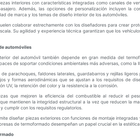
s interiores con características integradas como canales de venti
sajero. Además, las opciones de personalización incluyen la com
idad de marca y los temas de diseño interior de los automóviles.
elen colaborar estrechamente con los diseñadores para crear proto
scala. Su agilidad y experiencia técnica garantizan que los vehícul
 de automóviles
 exterior del automóvil también depende en gran medida del ter
paces de soportar condiciones ambientales más adversas, como la lluv
e parachoques, faldones laterales, guardabarros y rejillas ligeros
jos y formas aerodinámicas que se ajustan a los requisitos de di
n UV, la retención del color y la resistencia a la corrosión.
zas que mejoren la eficiencia del combustible al reducir el pe
 mantienen la integridad estructural a la vez que reducen la masa 
y cumplir con los requisitos regulatorios.
mite diseñar piezas exteriores con funciones de montaje integradas 
presas de termoformado desempeñan un papel crucial en la estética y
formado