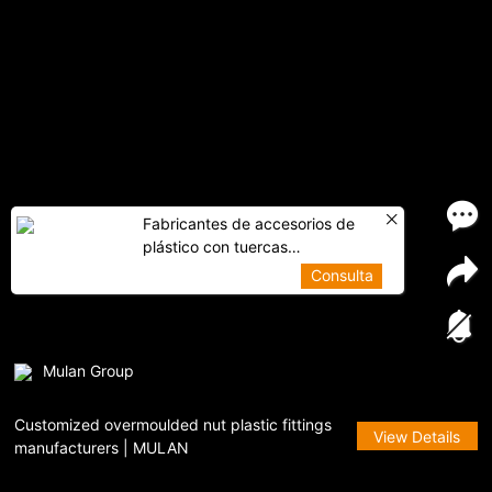
Fabricantes de accesorios de
plástico con tuercas
sobremoldeadas personalizadas
Consulta
| MULAN
Mulan Group
Customized overmoulded nut plastic fittings
View Details
manufacturers | MULAN