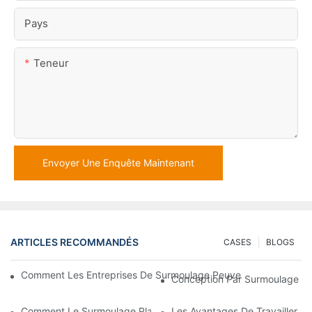
Pays
Teneur
Envoyer Une Enquête Maintenant
ARTICLES RECOMMANDÉS
CASES
BLOGS
Comment Les Entreprises De Surmoulage Peuvent Gérer Des E
Conception Par Surmoulage : U
Comment Le Surmoulage Plastique Est Utilisé Pour Les Pièces A
Les Avantages De Travailler A