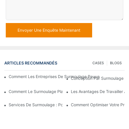
Envoyer Une Enquête Maintenant
ARTICLES RECOMMANDÉS
CASES
BLOGS
Comment Les Entreprises De Surmoulage Peuvent Gérer Des E
Conception Par Surmoulage : U
Comment Le Surmoulage Plastique Est Utilisé Pour Les Pièces A
Les Avantages De Travailler A
Services De Surmoulage : Pourquoi C’est Le Meilleur Choix Po
Comment Optimiser Votre Proc