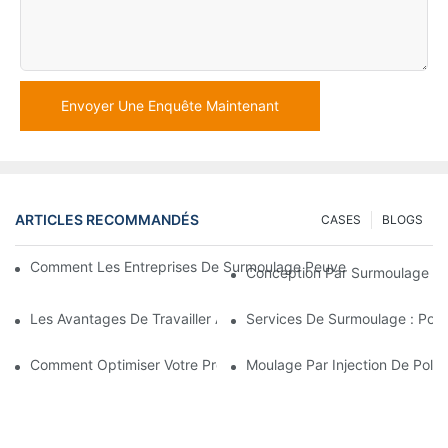
Envoyer Une Enquête Maintenant
ARTICLES RECOMMANDÉS
CASES
BLOGS
Comment Les Entreprises De Surmoulage Peuvent Gérer Des E
Conception Par Surmoulage : U
Les Avantages De Travailler Avec Une Entreprise De Moulage Pa
Services De Surmoulage : Pour
Comment Optimiser Votre Processus De Fabrication Grâce À L
Moulage Par Injection De Polyc