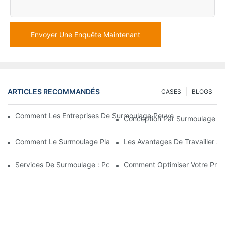
Envoyer Une Enquête Maintenant
ARTICLES RECOMMANDÉS
CASES
BLOGS
Comment Les Entreprises De Surmoulage Peuvent Gérer Des E
Conception Par Surmoulage : U
Comment Le Surmoulage Plastique Est Utilisé Pour Les Pièces A
Les Avantages De Travailler A
Services De Surmoulage : Pourquoi C’est Le Meilleur Choix Po
Comment Optimiser Votre Proc