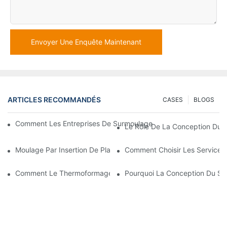
Envoyer Une Enquête Maintenant
ARTICLES RECOMMANDÉS
CASES
BLOGS
Comment Les Entreprises De Surmoulage Peuvent Donner Vie À 
Le Rôle De La Conception Du S
Moulage Par Insertion De Plastique : Comment Il Révolutionne L’
Comment Choisir Les Services
Comment Le Thermoformage Du PVC Révolutionne L'industrie D
Pourquoi La Conception Du Sur