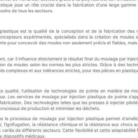
tique joue un rôle crucial dans la fabrication d'une large gamme d
soins de tous les secteurs.
lastique est la qualité de la conception et de la fabrication des
concepteurs expérimentés, spécialisés dans la création de moule
pointe pour concevoir des moules non seulement précis et fiables, ma
t, car il influence directement le résultat final du moulage par inject
on de moules selon les normes les plus strictes. Grâce à des techno
ls complexes et aux tolérances strictes, pour des pièces en plastiqu
qualité, l'utilisation de technologies de pointe en matière de moul
ique. Les services de moulage par injection plastique de pointe s'
fabrication. Des technologies telles que les presses à injecter piloté
 processus de production et minimiser les déchets.
dans le processus de moulage par injection plastique permet d'amélio
V, l'ignifugation, la résistance chimique et la résistance aux chocs 
riés de différents secteurs. Cette flexibilité et cette adaptabilité
x dispositifs médicaux.