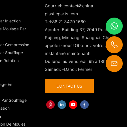
Courriel:
contact@china-
plasticparts.com
r Injection
Tel:86 21 3479 1660
De Moulage Par
Ajouter: Building 37, 2049 Pujin Road,
Pujiang, Minhang, Shanghai, Chine
Par Compression
appelez-nous! Obtenez votre devis
ar Soufflage
instantané maintenant!
n Rotation
Du lundi au vendredi: 9h à 18h
Samedi: -Dandi: Fermer
contact@china-plasticparts.com
lage En
CONTACT US
 Par Soufflage
ssion
n
tion De Moules