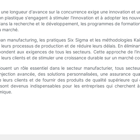
une longueur d'avance sur la concurrence exige une innovation et u
n plastique s'engagent à stimuler l'innovation et à adopter les nouv
 dans la recherche et le développement, les programmes de formation 
u marché.
le lean manufacturing, les pratiques Six Sigma et les méthodologies 
r leurs processus de production et de réduire leurs délais. En éliminant 
ondent aux exigences de tous les secteurs. Cette approche de l'inn
 leurs clients et de stimuler une croissance durable sur un marché co
jouent un rôle essentiel dans le secteur manufacturier, tous sect
ection avancée, des solutions personnalisées, une assurance quali
urs clients et de fournir des produits de qualité supérieure qui d
e sont devenus indispensables pour les entreprises qui cherchent à
mique.