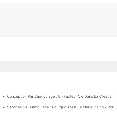
Conception Par Surmoulage : Un Facteur Clé Dans La Création D
xigences De Conception Complexes
r Insertion Expérimentée
Services De Surmoulage : Pourquoi C’est Le Meilleur Choix Pou