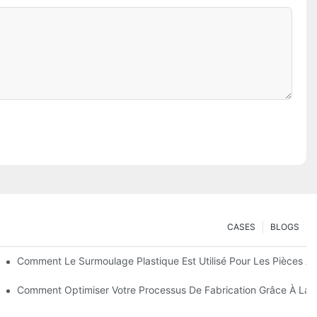
CASES
BLOGS
e Pièces Robustes Et Multi-Matériaux
Comment Le Surmoulage Plastique Est Utilisé Pour Les Pièces A
r Les Biens De Consommation Durables
Comment Optimiser Votre Processus De Fabrication Grâce À La