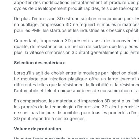
apporter des modifications instantanément et produire des pr
cycles de développement produit rapides, tels que l'aérospatia
De plus, l'impression 3D est une solution économique pour les
en outillage, l'impression 3D ne requiert ni moules ni matric
pour les PME, les startups et les industries aux besoins spéci
Cependant, l'impression 3D présente aussi des inconvénien
qualité, de résistance ou de finition de surface que les pièces 
plus, la vitesse d'impression 3D étant généralement plus lent
Sélection des matériaux
Lorsqu'il s'agit de choisir entre le moulage par injection pla
Le moulage par injection plastique offre un large éventai
différentes telles que la résistance, la flexibilité et la rési
l'automobile et l'électronique aux biens de consommation et a
En comparaison, les matériaux d'impression 3D sont plus limi
les progrès de la technologie d'impression 3D aient permis
ne sont pas toujours disponibles pour tous les procédés d'impr
3D peut répondre à ces exigences.
Volume de production
Un autre facteur essentiel à prendre en compte pour choisir 