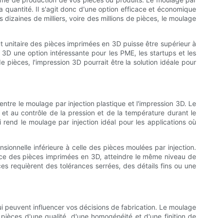
a quantité. Il s'agit donc d'une option efficace et économique
dizaines de milliers, voire des millions de pièces, le moulage
ût unitaire des pièces imprimées en 3D puisse être supérieur à
n 3D une option intéressante pour les PME, les startups et les
 pièces, l'impression 3D pourrait être la solution idéale pour
ntre le moulage par injection plastique et l'impression 3D. Le
 et au contrôle de la pression et de la température durant le
 rend le moulage par injection idéal pour les applications où
ionnelle inférieure à celle des pièces moulées par injection.
ace des pièces imprimées en 3D, atteindre le même niveau de
es requièrent des tolérances serrées, des détails fins ou une
ui peuvent influencer vos décisions de fabrication. Le moulage
 pièces d'une qualité, d'une homogénéité et d'une finition de