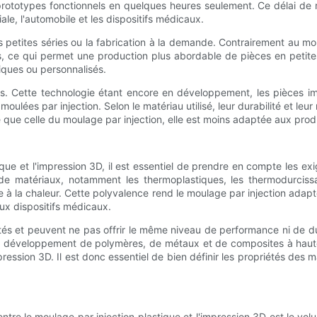
ototypes fonctionnels en quelques heures seulement. Ce délai de ré
le, l'automobile et les dispositifs médicaux.
 petites séries ou la fabrication à la demande. Contrairement au mou
es, ce qui permet une production plus abordable de pièces en petite
fiques ou personnalisés.
ts. Cette technologie étant encore en développement, les pièces i
moulées par injection. Selon le matériau utilisé, leur durabilité et le
e que celle du moulage par injection, elle est moins adaptée aux prod
stique et l'impression 3D, il est essentiel de prendre en compte les
l de matériaux, notamment les thermoplastiques, les thermodurciss
stance à la chaleur. Cette polyvalence rend le moulage par injection a
ux dispositifs médicaux.
tés et peuvent ne pas offrir le même niveau de performance ni de du
 le développement de polymères, de métaux et de composites à haute
ession 3D. Il est donc essentiel de bien définir les propriétés des ma
entre le moulage par injection plastique et l'impression 3D est le v