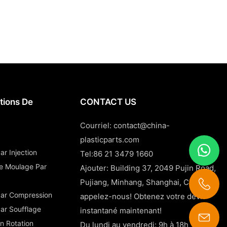
tions De
CONTACT US
Courriel:
contact@china-
plasticparts.com
r Injection
Tel:86 21 3479 1660
De Moulage Par
Ajouter: Building 37, 2049 Pujin Road,
Pujiang, Minhang, Shanghai, Chine
Par Compression
appelez-nous! Obtenez votre devis
ar Soufflage
instantané maintenant!
n Rotation
Du lundi au vendredi: 9h à 18h
contact@china-plasticparts.com