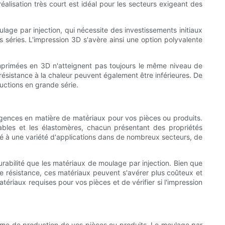
alisation très court est idéal pour les secteurs exigeant des
lage par injection, qui nécessite des investissements initiaux
s séries. L'impression 3D s'avère ainsi une option polyvalente
mprimées en 3D n'atteignent pas toujours le même niveau de
ur résistance à la chaleur peuvent également être inférieures. De
uctions en grande série.
 exigences en matière de matériaux pour vos pièces ou produits.
ables et les élastomères, chacun présentant des propriétés
dapté à une variété d'applications dans de nombreux secteurs, de
rabilité que les matériaux de moulage par injection. Bien que
 résistance, ces matériaux peuvent s'avérer plus coûteux et
tériaux requises pour vos pièces et de vérifier si l'impression
olume de production de vos pièces ou produits. Le moulage par