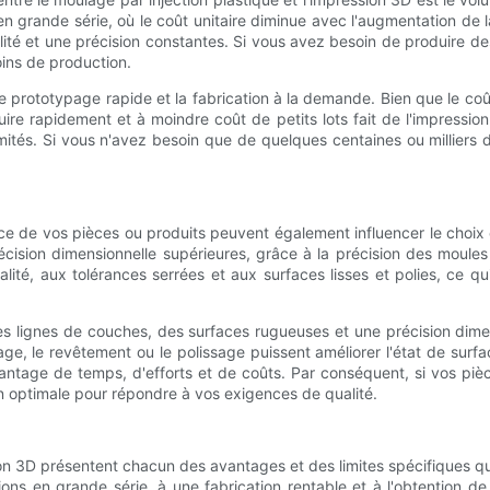
n grande série, où le coût unitaire diminue avec l'augmentation de l
é et une précision constantes. Si vous avez besoin de produire des 
oins de production.
 le prototypage rapide et la fabrication à la demande. Bien que le co
duire rapidement et à moindre coût de petits lots fait de l'impressio
ités. Si vous n'avez besoin que de quelques centaines ou milliers de
ce de vos pièces ou produits peuvent également influencer le choix e
récision dimensionnelle supérieures, grâce à la précision des moules
ité, aux tolérances serrées et aux surfaces lisses et polies, ce qui
s lignes de couches, des surfaces rugueuses et une précision dimens
e, le revêtement ou le polissage puissent améliorer l'état de surf
antage de temps, d'efforts et de coûts. Par conséquent, si vos pièc
tion optimale pour répondre à vos exigences de qualité.
sion 3D présentent chacun des avantages et des limites spécifiques q
ons en grande série, à une fabrication rentable et à l'obtention de