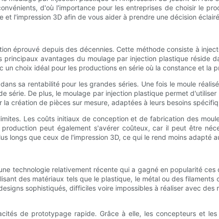
vénients, d'où l'importance pour les entreprises de choisir le proc
ue et l'impression 3D afin de vous aider à prendre une décision éclai
ion éprouvé depuis des décennies. Cette méthode consiste à injecter
des principaux avantages du moulage par injection plastique réside
c un choix idéal pour les productions en série où la constance et la p
ans sa rentabilité pour les grandes séries. Une fois le moule réalisé
e série. De plus, le moulage par injection plastique permet d'utilise
our la création de pièces sur mesure, adaptées à leurs besoins spécifi
limites. Les coûts initiaux de conception et de fabrication des mo
e production peut également s'avérer coûteux, car il peut être néc
us longs que ceux de l'impression 3D, ce qui le rend moins adapté au
 une technologie relativement récente qui a gagné en popularité ces
isant des matériaux tels que le plastique, le métal ou des filaments
signs sophistiqués, difficiles voire impossibles à réaliser avec de
ités de prototypage rapide. Grâce à elle, les concepteurs et les 