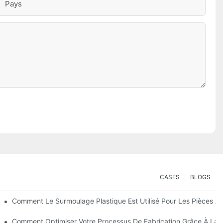
Pays
CASES
BLOGS
e Pièces Robustes Et Multi-Matériaux
Comment Le Surmoulage Plastique Est Utilisé Pour Les Pièces A
r Les Biens De Consommation Durables
Comment Optimiser Votre Processus De Fabrication Grâce À La