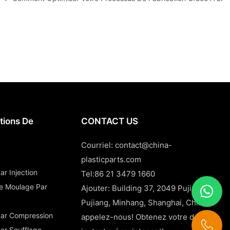
tions De
CONTACT US
Courriel:
contact@china-
plasticparts.com
r Injection
Tel:86 21 3479 1660
De Moulage Par
Ajouter: Building 37, 2049 Pujin Road,
Pujiang, Minhang, Shanghai, Chine
Par Compression
appelez-nous! Obtenez votre devis
ar Soufflage