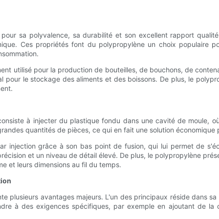
ur sa polyvalence, sa durabilité et son excellent rapport qualité-p
ique. Ces propriétés font du polypropylène un choix populaire p
onsommation.
ent utilisé pour la production de bouteilles, de bouchons, de conten
al pour le stockage des aliments et des boissons. De plus, le polypr
ent.
nsiste à injecter du plastique fondu dans une cavité de moule, où il
andes quantités de pièces, ce qui en fait une solution économique 
 injection grâce à son bas point de fusion, qui lui permet de s'éc
sion et un niveau de détail élevé. De plus, le polypropylène présen
me et leurs dimensions au fil du temps.
tion
ente plusieurs avantages majeurs. L'un des principaux réside dans sa
dre à des exigences spécifiques, par exemple en ajoutant de la cou