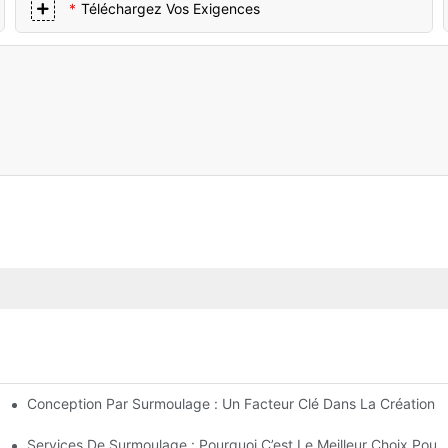
Téléchargez Vos Exigences
Conception Par Surmoulage : Un Facteur Clé Dans La Création D
xigences De Conception Complexes
r Insertion Expérimentée
Services De Surmoulage : Pourquoi C’est Le Meilleur Choix Pou